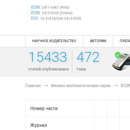
Перейти
ISSN:
к
2411-6467 (Print)
ISSN:
содержимому
2413-9335 (Online)
DOI:
10.31618/ESU.2413-9335
НАУЧНОЕ ИЗДАТЕЛЬСТВО
АВТОРАМ
ПУБЛ
15433
472
статей опубликовано
тома
Главная
Физико-математические науки
ВОЗ
Номер части:
Журнал