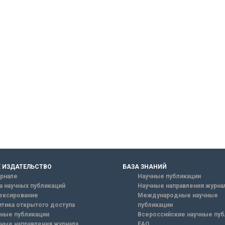
 ИЗДАТЕЛЬСТВО
БАЗА ЗНАНИЙ
рнале
Научные публикации
а научных публикаций
Научные направления журна
ексирование
Международные научные
тика открытого доступа
публикации
ные публикации
Всероссийские научные пуб
ные направления журнала
FAQ