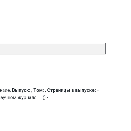
нале,
Выпуск:
,
Том:
,
Страницы в выпуске:
-
ном журнале. . ; ():-.