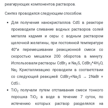
реагирующих компонентов растворов.
Синтез проводился следующим способом.
Для получения нанокристаллов CdS в реакторе
производили сливание водных растворов солей
металла кадмия и серы с водным раствором
щелочной желатины, при постоянной температуре
40°и перемешивании реакционной смеси со
скоростью мешалки 200 оборотов в минуту.
Использовали растворы CdBr
и Na
S, CdBr
*4H
O,
2
2
2
2
Na
Кристаллизацию проводили в соответствии
2
со следующей реакцией: СdBr
+Na
S → 2NaBr +
2
2
CdS↓.
TiO
получали путем отстаивания смеси тонкого
2
порошка TiO
в воде в течение 7 суток, по
2
истечению которых раствор разделялся на