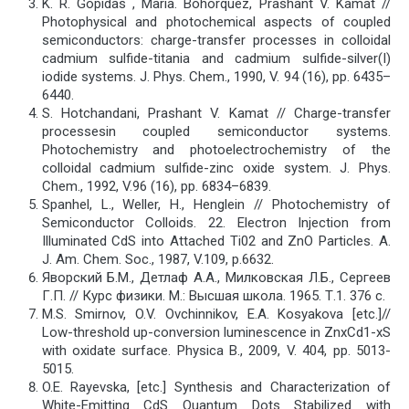
K. R. Gopidas , Maria. Bohorquez, Prashant V. Kamat //
Photophysical and photochemical aspects of coupled
semiconductors: charge-transfer processes in colloidal
cadmium sulfide-titania and cadmium sulfide-silver(I)
iodide systems. J. Phys. Chem., 1990, V. 94 (16), pp. 6435–
6440.
S. Hotchandani, Prashant V. Kamat // Charge-transfer
processesin coupled semiconductor systems.
Photochemistry and photoelectrochemistry of the
colloidal cadmium sulfide-zinc oxide system. J. Phys.
Chem., 1992, V.96 (16), pp. 6834–6839.
Spanhel, L., Weller, H., Henglein // Photochemistry of
Semiconductor Colloids. 22. Electron Injection from
Illuminated CdS into Attached Ti02 and ZnO Particles. A.
J. Am. Chem. Soc., 1987, V.109, p.6632.
Яворский Б.М., Детлаф А.А., Милковская Л.Б., Сергеев
Г.П. // Курс физики. М.: Высшая школа. 1965. Т.1. 376 с.
M.S. Smirnov, O.V. Ovchinnikov, E.A. Kosyakova [etc.]//
Low-threshold up-conversion luminescence in ZnxCd1-xS
with oxidate surface. Physica B., 2009, V. 404, pp. 5013-
5015.
O.E. Rayevska, [etc.] Synthesis and Characterization of
White-Emitting CdS Quantum Dots Stabilized with