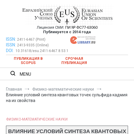
Перейти
к
содержимому
Лицензия СМИ:
ПИ № ФС77-63060
Евразийский Союз Ученых —
Публикуется с 2014 года
публикация научных статей в
ISSN:
Евразийский Союз Ученых — публикация научных статей в
2411-6467 (Print)
ISSN:
2413-9335 (Online)
ежемесячном научном журнале
ежемесячном научном журнале
DOI:
10.31618/esu.2411-6467.8.53.1
ПУБЛИКАЦИЯ В
СРОЧНАЯ
SCOPUS
ПУБЛИКАЦИЯ
MENU
Главная
Физико-математические науки
Влияние условий синтеза квантовых точек сульфида кадмия
на их свойства
ФИЗИКО-МАТЕМАТИЧЕСКИЕ НАУКИ
ВЛИЯНИЕ УСЛОВИЙ СИНТЕЗА КВАНТОВЫХ