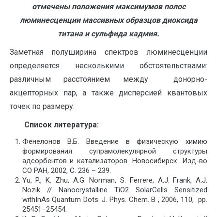
отмечены положения максимумов полос
люминесценции массивных образцов диоксида
титана и сульфида кадмия.
Заметная полуширина спектров люминесценции
определяется несколькими обстоятельствами:
различным расстоянием между донорно-
акцепторных пар, а также дисперсией квантовых
точек по размеру.
Список литература:
Фенелонов В.Б. Введение в физическую химию
формирования супрамолекулярной структуры
адсорбентов и катализаторов. Новосибирск: Изд-во
СО РАН, 2002, С. 236 – 239.
Yu, P., K. Zhu, A.G. Norman, S. Ferrere, A.J. Frank, A.J.
Nozik // Nanocrystalline TiO2 SolarCells Sensitized
withInAs Quantum Dots. J. Phys. Chem. B , 2006, 110, pp.
25451–25454.