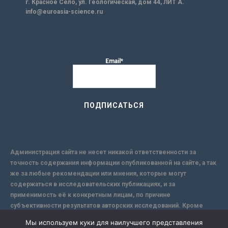
г. Красное Село, ул. Геологическая, дом 44, ЛИТ А.
info@euroasia-science.ru
Email*
Администрация сайта не несет никакой ответственности за
точность содержания информации опубликованной на сайте, а так
же за любые рекомендации или мнения, которые могут
содержаться в исследовательских публикациях, и за
применимость её к конкретным лицам, по причине
субъективности результатов авторских исследований. Кроме
того, поскольку интернет не обеспечивает в полной мере
Мы используем куки для наилучшего представления
надежной защиты информации, Сайт не несет ответственности за