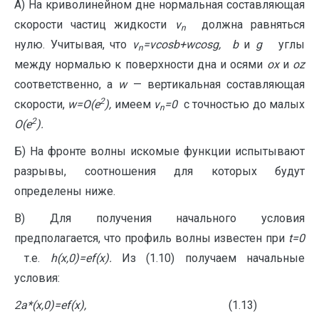
А) На криволинейном дне нормальная составляющая
скорости частиц жидкости
v
должна равняться
n
нулю. Учитывая, что
v
=
vcos
b
+
wcos
g
,
b
и
g
углы
n
между нормалью к поверхности дна и осями
ox
и
oz
соответственно, а
w
— вертикальная составляющая
2
скорости,
w
=
O
(
e
),
имеем
v
=0
с точностью до малых
n
2
O
(
e
).
Б) На фронте волны искомые функции испытывают
разрывы, соотношения для которых будут
определены ниже.
В) Для получения начального условия
предполагается, что профиль волны известен при
t
=0
т.е.
h
(
x
,0)=
e
f
(
x
).
Из (1.10) получаем начальные
условия:
2
a
*(
x
,0)=
e
f
(
x
),
(1.13)