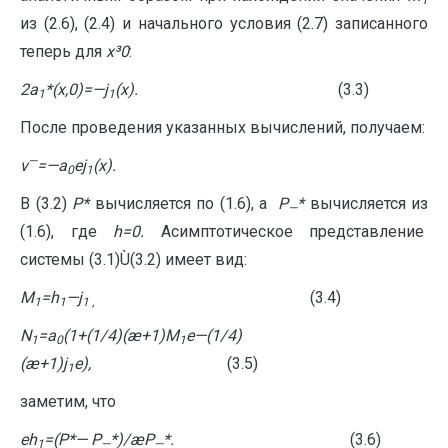
1
из (2.6), (2.4) и начального условия (2.7) записанного
теперь для
x
³
0
:
2
a
*(
x
,0)=
—
j
(
x
).
(3.3)
1
1
После проведения указанных вычислений, получаем:
—
v
=
—
a
e
j
(
x
).
0
1
В (3.2)
P
*
вычисляется по (1.6), а
P
*
вычисляется из
—
(1.6), где
h
=
0
.
Асимптотическое представление
системы (3.1)Ù(3.2) имеет вид:
M
=
h
—
j
(3.4)
1
1
1 ,
N
=
a
(1+(1/4)(æ+1)
M
e
—
(1/4)
1
0
1
(æ+1)
j
e
),
(3.5)
1
заметим, что
e
h
=(
P
*
—
P
*)/æ
P
*.
(3.6)
1
—
—