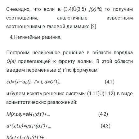
Очевидно, что если в (3.4)Ù(3.5)
j
(
x
)
º
0,
то получим
соотношения, аналогичные известным
соотношениям в газовой динамике [2].
Нелинейные решения.
Построим нелинейное решение в области порядка
O
(
e
)
прилегающей к фронту волны. В этой области
введем переменные
d
,
t
’
по формулам:
e
d
=(
x
—
a
t
),
t
’=
t
,
d
=
O
(1),
(4.1)
0
и будем искать решение системы (1.11)Ù(1.12) в виде
асимптотических разложений:
M(x,t,
e
)=
e
M
(
d
,t’)+…
(4.2)
1
a
*(x,t,
e
)=
e
a
*(
d
,t’)+…
(4.3)
1
h
(
x
,
t
,
e
)=
e
h
(
d
,
t
’)+…
1