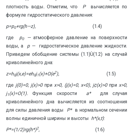
плотность воды
.
Отметим, что
P
вычисляется по
формуле гидростатического давления:
p
=
p
+
r
g
(
h
—
z
),
(1.4)
0
где
p
—
атмосферное давление на поверхности
0
воды, а
p
—
гидростатическое давление жидкости.
Приведем обобщение системы (1.1)Ù(1.2) на случай
криволинейного дна:
2
z
=
h
j
(
x
,
e
)=
e
h
j
(
x
)+
O
(
e
),
(1.5)
0
0
1
где
j
(0)=0,
j
(
x
)>0
при
x
>0, (
j
(
x
)=0,
x
<0),
j
¢
(
x
)>0
при
x
>0,
j
(
x
)=
O
(1).
Функция скорости
a*
для случая
1
криволинейного дна вычисляется из соотношения
для силы давления воды
P*
в нормальном сечении
волны единичной ширины и высоты
h
*(
x
,
t
)
:
2
P
*=(1/2)
r
g
(
h
*)
,
(1.6)