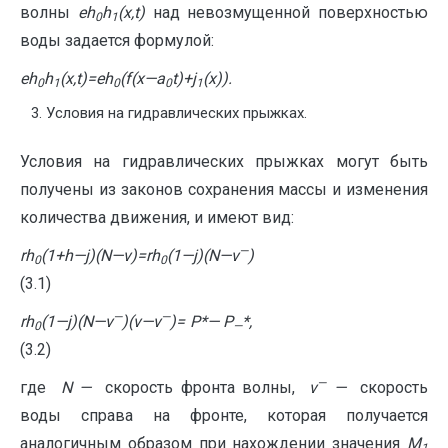
волны
e
h
h
(
x
,
t
)
над невозмущенной поверхностью
0
1
воды задается формулой:
e
h
h
(
x
,
t
)=
e
h
(f(x
—
a
t)+
j
(x)).
0
1
0
0
1
Условия на гидравлических прыжках.
Условия на гидравлических прыжках могут быть
получены из законов сохранения массы и изменения
количества движения, и имеют вид:
—
r
h
(1+
h
—
j
)(N
—
v)=
r
h
(1
—
j
)(N
—
v
)
0
0
(3.1)
—
—
r
h
(1
—
j
)(
N
—
v
)(
v
—
v
)=
P
*
—
P
*,
0
—
(3.2)
—
где
N
—
скорость фронта волны,
v
—
скорость
воды справа на фронте, которая получается
аналогичным образом при нахождении значения
M