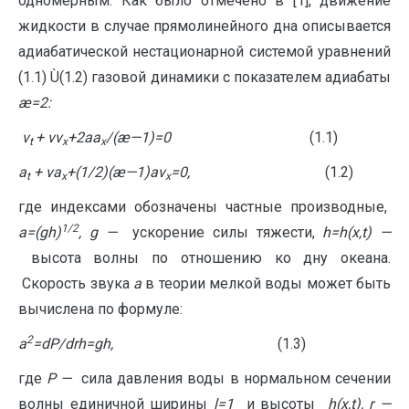
одномерным. Как было отмечено в [1], движение
жидкости в случае прямолинейного дна описывается
адиабатической нестационарной системой уравнений
(1.1) Ù(1.2) газовой динамики с показателем адиабаты
æ=2:
v
+ vv
+2aa
/(æ
—
1)=0
(1.1)
t
x
x
a
+
va
+(1/2)(æ
—
1)
av
=0,
(1.2)
t
x
x
где индексами обозначены частные производные,
1/2
a
=(
gh
)
,
g
—
ускорение силы тяжести,
h
=
h
(
x
,
t
)
—
высота волны по отношению ко дну океана.
Скорость звука
a
в теории мелкой воды может быть
вычислена по формуле:
2
a
=dP/d
r
h=gh,
(1.3)
где
P
—
сила давления воды в нормальном сечении
волны единичной ширины
l
=1
и высоты
h
(
x
,
t
),
r
—