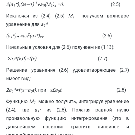
-1
2(
a
*)
(æ
—
1)
+
a
(
M
)
=0.
(2.5)
1
t
0
1
x
Исключая из (2.4), (2.5)
M
получаем волновое
1
уравнение для
a
*
:
1
2
(
a
*)
=
a
(
a
*)
(2.6)
1
tt
0
1
xx
Начальные условия для (2.6) получаем из (1.13):
2
a
*(
x
,0)=
f
(
x
).
(2.7)
1
Решение уравнения (2.6) удовлетворяющее (2.7)
имеет вид:
2
a
*=f(x
—
a
t),
при
x
£
a
t.
(2.8)
1
0
0
Функцию
M
можно получить, интегрируя уравнение
1
(2.4), где
a
*
из (2.8). Полагая равной нулю
1
произвольную функцию интегрирования (это в
дальнейшем позволит срастить линейное и