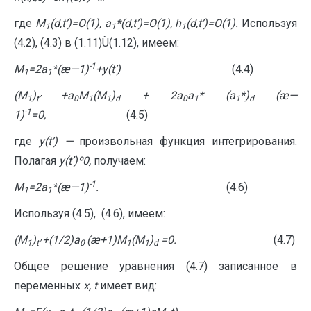
где
M
(
d
,
t
’)=
O
(1),
a
*(
d
,
t
’)=
O
(1),
h
(
d
,
t
’)=
O
(1).
Используя
1
1
1
(4.2), (4.3) в (1.11)Ù(1.12), имеем:
-1
M
=2
a
*(æ
—
1)
+
y
(t’)
(4.4)
1
1
(M
)
+a
M
(M
)
+ 2a
a
* (
a
*)
(æ
—
1
t’
0
1
1
d
0
1
1
d
-1
1)
=0,
(4.5)
где
y
(
t
’)
—
произвольная функция интегрирования.
Полагая
y
(t’)
º
0
,
получаем:
-1
M
=2
a
*(æ
—
1)
.
(4.6)
1
1
Используя (4.5), (4.6), имеем:
(
M
)
+(1/2)
a
(æ+1)
M
(
M
)
=0.
(4.7)
1
t
’
0
1
1
d
Общее решение уравнения (4.7) записанное в
переменных
x
,
t
имеет вид: