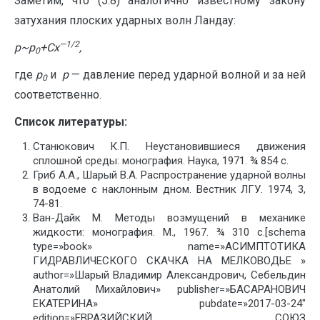
Заметим, что (5.8) аналогично известному закону
затухания плоских ударных волн Ландау:
—
1/2
p
~
p
+C
x
,
0
где
p
и
p
— давление перед ударной волной и за ней
0
соответственно.
Список литературы:
Станюкович К.П. Неустановившиеся движения
сплошной среды: монография. Наука, 1971. ¾ 854 с.
Гриб А.А., Шарый В.А. Распространение ударной волны
в водоеме с наклонным дном. Вестник ЛГУ. 1974, 3,
74-81.
Ван-Дайк М. Методы возмущений в механике
жидкости: монография. М., 1967. ¾ 310 с.[schema
type=»book» name=»АСИМПТОТИКА
ГИДРАВЛИЧЕСКОГО СКАЧКА НА МЕЛКОВОДЬЕ »
author=»Шарый Владимир Александрович, Себельдин
Анатолий Михайлович» publisher=»БАСАРАНОВИЧ
ЕКАТЕРИНА» pubdate=»2017-03-24″
edition=»ЕВРАЗИЙСКИЙ СОЮЗ