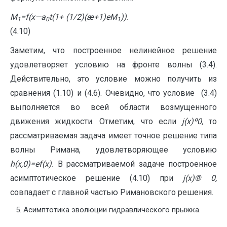
M
=
f
(
x
—
a
t
(1+ (1/2)(æ+1)
e
M
)).
1
0
1
(4.10)
Заметим, что построенное нелинейное решение
удовлетворяет условию на фронте волны (3.4).
Действительно, это условие можно получить из
сравнения (1.10) и (4.6). Очевидно, что условие (3.4)
выполняется во всей области возмущенного
движения жидкости. Отметим, что если
j
(
x
)
º
0
,
то
рассматриваемая задача имеет точное решение типа
волны Римана, удовлетворяющее условию
h
(
x
,0)=
e
f
(
x
).
В рассматриваемой задаче построенное
асимптотическое решение (4.10) при
j
(
x
)
®
0
,
совпадает с главной частью Римановского решения.
Асимптотика эволюции гидравлического прыжка.