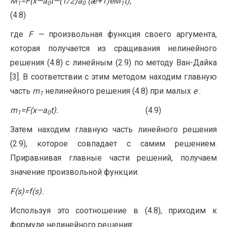
M
=F(x
—
a
t
—
(1/2)a
(æ+1)
e
M
t),
1
0
0
1
(4.8)
где
F
—
произвольная функция своего аргумента,
которая получается из сращивания нелинейного
решения (4.8) с линейным (2.9) по методу Ван-Дайка
[3]. В соответствии с этим методом находим главную
часть
m
нелинейного решения (4.8) при малых
e
:
1
m
=
F
(
x
—
a
t
).
(4.9)
1
0
Затем находим главную часть линейного решения
(2.9), которое совпадает с самим решением.
Приравнивая главные части решений, получаем
значение произвольной функции:
F
(
s
)=
f
(
s
).
Используя это соотношение в (4.8), приходим к
формуле нелинейного решения: