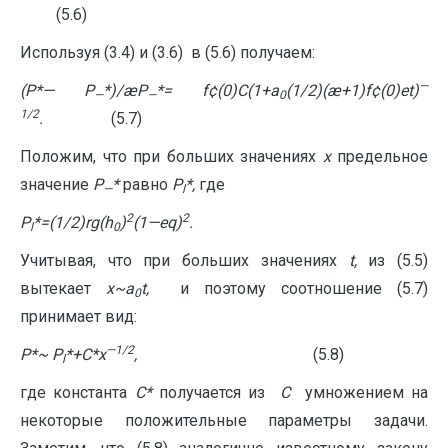
(5.6)
Используя (3.4) и (3.6) в (5.6) получаем:
—
(P*
—
P
*)/æP
*= f
¢
(0)C(1+a
(1/2)(æ+1)f
¢
(0)
e
t)
—
—
0
1/2
.
(5.7)
Положим, что при больших значениях
x
предельное
значение
P
*
равно
P
*,
где
—
l
2
2
P
*=(1/2)
r
g
(
h
)
(1
—
e
q
)
.
l
0
Учитывая, что при больших значениях
t
,
из (5.5)
вытекает
x
~
a
t
,
и поэтому соотношение (5.7)
0
принимает вид:
—
1/2
P
*
~
P
*+
C
*
x
,
(5.8)
l
где константа
C
*
получается из
C
умножением на
некоторые положительные параметры задачи.