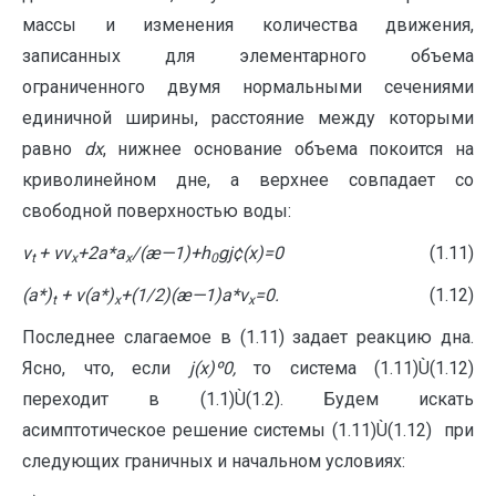
массы и изменения количества движения,
записанных для элементарного объема
ограниченного двумя нормальными сечениями
единичной ширины, расстояние между которыми
равно
dx
, нижнее основание объема покоится на
криволинейном дне, а верхнее совпадает со
свободной поверхностью воды:
v
+ vv
+2a*a
/(æ
—
1)+h
g
j
¢
(x)=0
(1.11)
t
x
x
0
(
a
*)
+
v
(
a
*)
+(1/2)(æ
—
1)
a
*
v
=0.
(1.12)
t
x
x
Последнее слагаемое в (1.11) задает реакцию дна.
Ясно, что, если
j
(
x
)
º
0,
то система (1.11)Ù(1.12)
переходит в (1.1)Ù(1.2). Будем искать
асимптотическое решение системы (1.11)Ù(1.12) при
следующих граничных и начальном условиях: