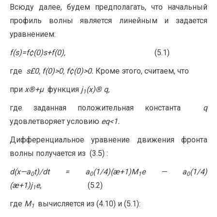
Всюду далее, будем предполагать, что начальный
профиль волны является линейным и задается
уравнением:
f(s)=f
¢
(0)s+f(0),
(5.1)
где
s
£
0
,
f
(0)>0, f
¢
(0)>0.
Кроме этого, считаем, что
при
x
®
+
µ
функция
j
(
x
)
®
q
,
1
где заданная положительная константа
q
удовлетворяет условию
e
q
<1.
Дифференциальное уравнение движения фронта
волны получается из (3.5) :
d
(
x
—
a
t
)/
dt
=
a
(1/4)(æ+1)
M
e
—
a
(1/4)
0
0
1
0
(æ+1)
j
e
,
(5.2)
1
где
M
вычисляется из (4.10) и (5.1):
1