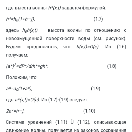
где высота волны
h
*(
x
,
t
)
задается формулой:
h*=h
(1+
h
—
j
),
(1.7)
0
здесь
h
h
(
x
,
t
)
—
высота волны по отношению к
0
невозмущенной поверхности воды (см. рисунок).
Будем предполагать, что
h
(
x
,
t
)=
O
(
e
).
Из (1.6)
получаем:
2
(
a
*)
=
dP
*/
d
r
h
*=
g
h
*.
(1.8)
Положим, что:
a
*=
a
(1+
a
*),
(1.9)
0
где
a
*(
x
,
t
)=
O
(
e
).
Из (1.7)-(1.9) следует:
2
a
*=
h
—
j
.
(1.10)
Система уравнений (1.11) Ù (1.12), описывающая
движение волны, получается из законов сохранения