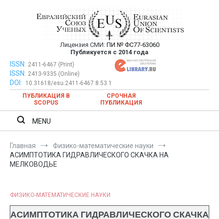
Перейти
к
содержимому
Лицензия СМИ:
ПИ № ФС77-63060
Евразийский Союз Ученых —
Публикуется с 2014 года
публикация научных статей в
ISSN:
Евразийский Союз Ученых — публикация научных статей в
2411-6467 (Print)
ISSN:
2413-9335 (Online)
ежемесячном научном журнале
ежемесячном научном журнале
DOI:
10.31618/esu.2411-6467.8.53.1
ПУБЛИКАЦИЯ В
СРОЧНАЯ
SCOPUS
ПУБЛИКАЦИЯ
MENU
Главная
Физико-математические науки
АСИМПТОТИКА ГИДРАВЛИЧЕСКОГО СКАЧКА НА
МЕЛКОВОДЬЕ
ФИЗИКО-МАТЕМАТИЧЕСКИЕ НАУКИ
АСИМПТОТИКА ГИДРАВЛИЧЕСКОГО СКАЧКА