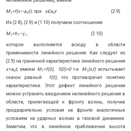
нелинейное решения), имеем:
M
=f(x
—
a
t),
при
x
£
a
t
(2.9)
1
0
0
Из (2.8), (2.9) и (1.10) получаем соотношение
M
=
h
—
j
,
(2.10)
1
1
1
которое выполняется всюду в области
применимости линейного решения. Как следует из
(2.9) на граничной характеристике линейного решения
x
=
a
t
,
имеем
M
=
f
(0),
f
(0)>0
т.е.
M
(
x
,
t
)
испытывает
0
1
1
скачок равный
f
(0),
что противоречит понятию
характеристики. Этот дефект линейного решения
можно устранить введением нелинейного решения в
области, прилегающей к фронту волны, получив
предварительно условия на фронте аналогичные
условиям на ударных волнах в газовой динамике.
Заметим, что в линейном приближении высота