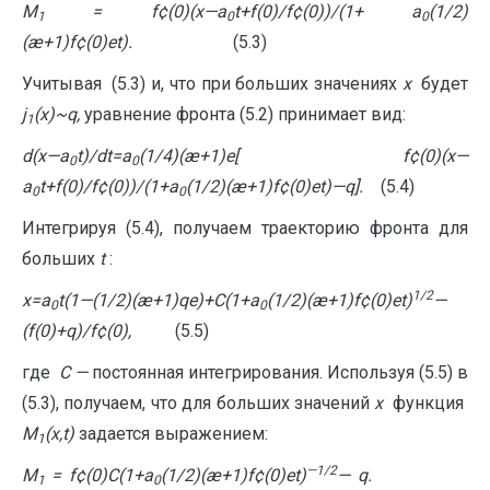
M
= f
¢
(0)(x
—
a
t+f(0)/f
¢
(0))/(1+ a
(1/2)
1
0
0
(æ+1)f
¢
(0)
e
t).
(5.3)
Учитывая
(5.3) и, что при больших значениях
x
будет
j
(
x
)
~
q
,
уравнение фронта (5.2) принимает вид:
1
d(x
—
a
t)/dt=a
(1/4)(æ+1)
e
[ f
¢
(0)(x
—
0
0
a
t+f(0)/f
¢
(0))/(1+a
(1/2)(æ+1)f
¢
(0)
e
t)
—
q].
(5.4)
0
0
Интегрируя (5.4), получаем траекторию фронта для
больших
t
:
1/2
x=a
t(1
—
(1/2)(æ+1)q
e
)+C(1+a
(1/2)(æ+1)f
¢
(0)
e
t)
—
0
0
(f(0)+q)/f
¢
(0),
(5.5)
где
C
—
постоянная интегрирования. Используя (5.5) в
(5.3), получаем, что для больших значений
x
функция
M
(
x
,
t
)
задается выражением:
1
—
1/2
M
= f
¢
(0)C(1+a
(1/2)(æ+1)f
¢
(0)
e
t)
—
q.
1
0