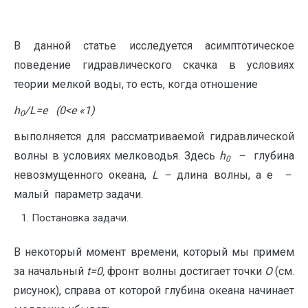
В данной статье исследуется асимптотическое
поведение гидравлического скачка в условиях
теории мелкой воды, то есть, когда отношение
h
/
L
=
e
(0<
e
«1)
0
выполняется для рассматриваемой гидравлической
волны в условиях мелководья. Здесь
h
–
глубина
0
невозмущенного океана,
L
–
длина волны, а e
–
малый
параметр задачи.
Постановка задачи.
В некоторый момент времени, который мы примем
за начальный
t=0,
фронт волны достигает точки
O
(см.
рисунок), справа от которой глубина океана начинает