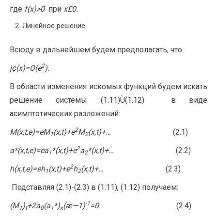
где
f
(
x
)
>
0
при
x
£
0.
Линейное решение.
Всюду в дальнейшем будем предполагать, что:
2
j
¢
(
x
)=
O
(
e
).
В области изменения искомых функций будем искать
решение системы (1.11)Ù(1.12) в виде
асимптотических разложений:
2
M(x,t,
e
)=
e
M
(x,t)+
e
M
(x,t)+…
(2.1)
1
2
2
a
*(x,t,
e
)=
e
a
*(x,t)+
e
a
*(x,t)+…
(2.2)
1
2
2
h
(x,t,
e
)=
e
h
(x,t)+
e
h
(x,t)+…
(2.3)
1
2
Подставляя (2.1)-(2.3) в (1.11), (1.12) получаем:
-1
(M
)
+2a
(
a
*)
(æ
—
1)
=0
(2.4)
1
t
0
1
x