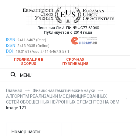
Перейти
к
содержимому
Лицензия СМИ:
ПИ № ФС77-63060
Евразийский Союз Ученых —
Публикуется с 2014 года
публикация научных статей в
ISSN:
Евразийский Союз Ученых — публикация научных статей в
2411-6467 (Print)
ISSN:
2413-9335 (Online)
ежемесячном научном журнале
ежемесячном научном журнале
DOI:
10.31618/esu.2411-6467.8.53.1
ПУБЛИКАЦИЯ В
СРОЧНАЯ
SCOPUS
ПУБЛИКАЦИЯ
MENU
Главная
Физико-математические науки
АЛГОРИТМ РЕАЛИЗАЦИИ МОДИФИЦИРОВАННЫХ
СЕТЕЙ ОБОБЩЕННЫХ НЕЙРОННЫХ ЭЛЕМЕНТОВ НА ЭВМ
Image 121
Номер части: