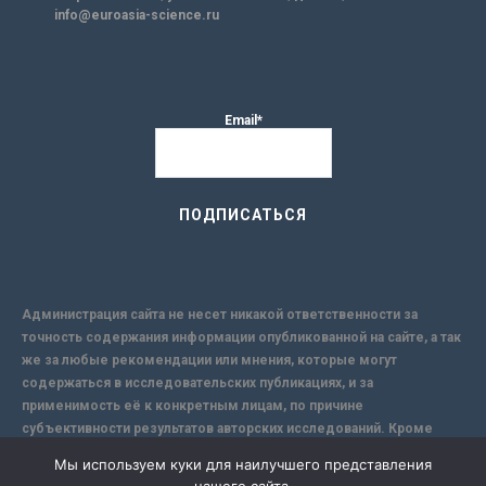
info@euroasia-science.ru
Email*
Администрация сайта не несет никакой ответственности за
точность содержания информации опубликованной на сайте, а так
же за любые рекомендации или мнения, которые могут
содержаться в исследовательских публикациях, и за
применимость её к конкретным лицам, по причине
субъективности результатов авторских исследований. Кроме
того, поскольку интернет не обеспечивает в полной мере
Мы используем куки для наилучшего представления
надежной защиты информации, Сайт не несет ответственности за