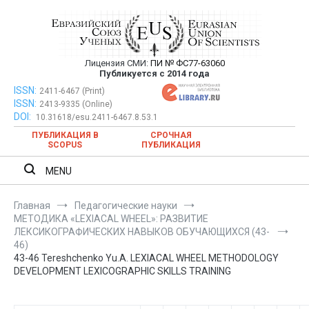
Перейти
к
содержимому
Лицензия СМИ:
ПИ № ФС77-63060
Евразийский Союз Ученых —
Публикуется с 2014 года
публикация научных статей в
ISSN:
Евразийский Союз Ученых — публикация научных статей в
2411-6467 (Print)
ISSN:
2413-9335 (Online)
ежемесячном научном журнале
ежемесячном научном журнале
DOI:
10.31618/esu.2411-6467.8.53.1
ПУБЛИКАЦИЯ В
СРОЧНАЯ
SCOPUS
ПУБЛИКАЦИЯ
MENU
Главная
Педагогические науки
МЕТОДИКА «LEXIACAL WHEEL»: РАЗВИТИЕ
ЛЕКСИКОГРАФИЧЕСКИХ НАВЫКОВ ОБУЧАЮЩИХСЯ (43-
46)
43-46 Tereshchenko Yu.A. LEXIACAL WHEEL METHODOLOGY
DEVELOPMENT LEXICOGRAPHIC SKILLS TRAINING