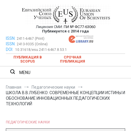
Перейти
к
содержимому
Лицензия СМИ:
ПИ № ФС77-63060
Евразийский Союз Ученых —
Публикуется с 2014 года
публикация научных статей в
ISSN:
Евразийский Союз Ученых — публикация научных статей в
2411-6467 (Print)
ISSN:
2413-9335 (Online)
ежемесячном научном журнале
ежемесячном научном журнале
DOI:
10.31618/esu.2411-6467.8.53.1
ПУБЛИКАЦИЯ В
СРОЧНАЯ
SCOPUS
ПУБЛИКАЦИЯ
MENU
Главная
Педагогические науки
ШКОЛА В.В.ЛУБЕНКО: СОВРЕМЕННЫЕ КОНЦЕПЦИИ ИСТИНЫ И
ОБОСНОВАНИЕ ИННОВАЦИОННЫХ ПЕДАГОГИЧЕСКИХ
ТЕХНОЛОГИЙ
ПЕДАГОГИЧЕСКИЕ НАУКИ