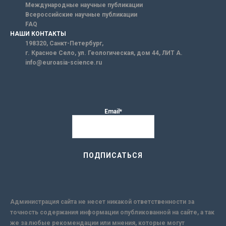
Международные научные публикации
Всероссийские научные публикации
FAQ
НАШИ КОНТАКТЫ
198320, Санкт-Петербург,
г. Красное Село, ул. Геологическая, дом 44, ЛИТ А.
info@euroasia-science.ru
Email*
Администрация сайта не несет никакой ответственности за
точность содержания информации опубликованной на сайте, а так
же за любые рекомендации или мнения, которые могут