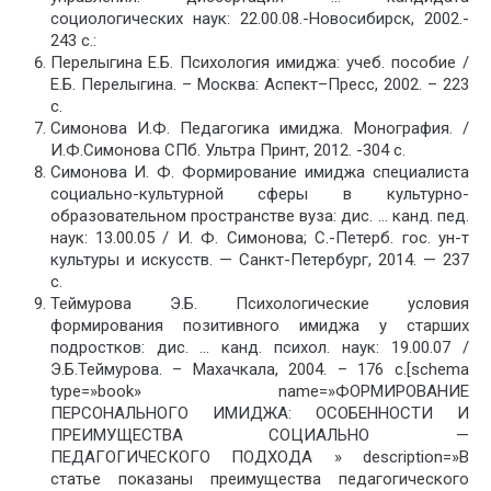
социологических наук: 22.00.08.-Новосибирск, 2002.-
243 с.:
Перелыгина Е.Б. Психология имиджа: учеб. пособие /
Е.Б. Перелыгина. – Москва: Аспект–Пресс, 2002. – 223
с.
Симонова И.Ф. Педагогика имиджа. Монография. /
И.Ф.Симонова СПб. Ультра Принт, 2012. -304 с.
Симонова И. Ф. Формирование имиджа специалиста
социально-культурной сферы в культурно-
образовательном пространстве вуза: дис. … канд. пед.
наук: 13.00.05 / И. Ф. Симонова; С.-Петерб. гос. ун-т
культуры и искусств. — Санкт-Петербург, 2014. — 237
с.
Теймурова Э.Б. Психологические условия
формирования позитивного имиджа у старших
подростков: дис. … канд. психол. наук: 19.00.07 /
Э.Б.Теймурова. – Махачкала, 2004. – 176 c.[schema
type=»book» name=»ФОРМИРОВАНИЕ
ПЕРСОНАЛЬНОГО ИМИДЖА: ОСОБЕННОСТИ И
ПРЕИМУЩЕСТВА СОЦИАЛЬНО —
ПЕДАГОГИЧЕСКОГО ПОДХОДА » description=»В
статье показаны преимущества педагогического