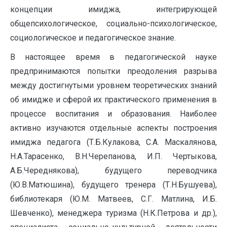
концепции имиджа, интегрирующей
общепсихологическое, социально-психологическое,
социологическое и педагогическое знание.
В настоящее время в педагогической науке
предпринимаются попытки преодоления разрыва
между достигнутыми уровнем теоретических знаний
об имидже и сферой их практического применения в
процессе воспитания и образования. Наиболее
активно изучаются отдельные аспекты построения
имиджа педагога (Т.Б.Кулакова, С.А. Маскалянова,
Н.А.Тарасенко, В.Н.Черепанова, И.П. Чертыкова,
А.Б.Череднякова), будущего переводчика
(Ю.В.Матюшина), будущего тренера (Т.Н.Бушуева),
библиотекаря (Ю.М. Матвеев, С.Г. Матлина, И.Б.
Шевченко), менеджера туризма (Н.К.Петрова и др.),