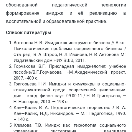
обоснованной педагогической технологии
формирования имиджа и её реализацию в
воспитательной и образовательной практике.
Список литературы
.
Антонова Н. В. Имидж как инструмент бизнеса // В кн.:
Психологические проблемы современного бизнеса /
Отв. ред.: В. А. Штроо, Н. Л. Иванова, Н. В. Антонова. М.:
Издательский дом НИУ ВШЭ, 2011.
Горчакова В.Г. Прикладная имиджелогия: учебное
пособие/В.Г.Горчакова. –М.:Академический проект,
2007. -400 с.
Григорьева Н.И. Имиджи и симулякры в социально-
коммуникативной среде современной цивилизации:
дис. … канд. филос. наук: 09.00.11 / Н. И. Григорьева; —
Н. Новгород, 2010. — 198 с
Кан
—
Калик В. А
.
Педагогическое творчество
/
В. А
.
Кан
—
Калик
,
Н
.
Д
.
Никандров
. –
М
.:
Педагогика
,
1990
.
–
140 с.
Климова Т.В. Имидж как технология социального
управления: диссертация … кандидата