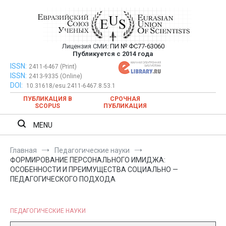
Перейти
к
содержимому
Лицензия СМИ:
ПИ № ФС77-63060
Евразийский Союз Ученых —
Публикуется с 2014 года
публикация научных статей в
ISSN:
Евразийский Союз Ученых — публикация научных статей в
2411-6467 (Print)
ISSN:
2413-9335 (Online)
ежемесячном научном журнале
ежемесячном научном журнале
DOI:
10.31618/esu.2411-6467.8.53.1
ПУБЛИКАЦИЯ В
СРОЧНАЯ
SCOPUS
ПУБЛИКАЦИЯ
MENU
Главная
Педагогические науки
ФОРМИРОВАНИЕ ПЕРСОНАЛЬНОГО ИМИДЖА:
ОСОБЕННОСТИ И ПРЕИМУЩЕСТВА СОЦИАЛЬНО —
ПЕДАГОГИЧЕСКОГО ПОДХОДА
ПЕДАГОГИЧЕСКИЕ НАУКИ