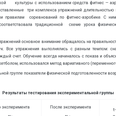
ской культуры с использованием средств фитнес — аэр
Составленные три комплекса упражнений длительностью
ли правилам соревнований по фитнес-аэробике. С ним
 соответствовала традиционной схеме урока физиче
ражнений основное внимание обращалось на правильност
ук. Все упражнения выполнялись с разным темпом: сна
дый счет. Обучение всегда начиналось с показа и объясн
кетболом, использовался метод вариативного (переменног
ой группе показатели физической подготовленности возрос
Результаты тестирования экспериментальной группы
 эксперимента
После эксперимента
t