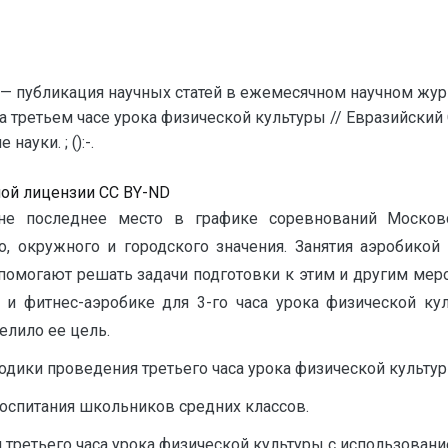
— публикация научных статей в ежемесячном научном жур
на третьем часе урока физической культуры // Евразийски
уки. ; ():-.
ной лицензии CC BY-ND
не последнее место в графике соревнований Москов
о, окружного и городского значения. Занятия аэробикой
помогают решать задачи подготовки к этим и другим меро
 и фитнес-аэробике для 3-го часа урока физической ку
елило ее цель.
дики проведения третьего часа урока физической культу
оспитания школьников средних классов.
третьего часа урока физической культуры с использовани