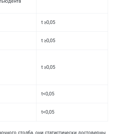
тьюдента
t ≥0,05
t ≥0,05
t ≥0,05
t<0,05
t<0,05
очного столба, они статистически достоверны.