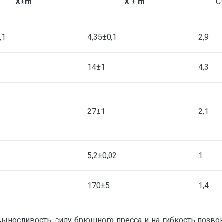
X
±
m
X
±
m
С
,1
4,35±0,1
2,9
14±1
4,3
27±1
2,1
1
5,2±0,02
1
170±5
1,4
выносливость, силу брюшного пресса и на гибкость позвон