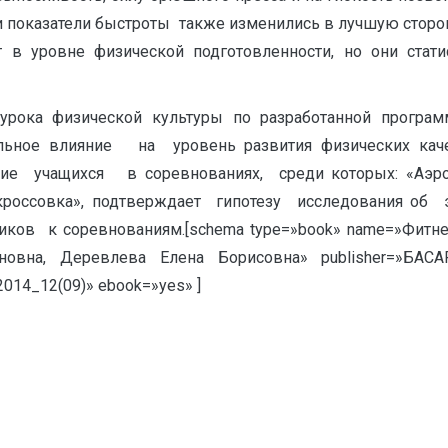
 показатели быстроты также изменились в лучшую сторону
 в уровне физической подготовленности, но они стати
урока физической культуры по разработанной програ
ьное влияние на уровень развития физических качес
ние учащихся в соревнованиях, среди которых: «Аэ
кроссовка», подтверждает гипотезу исследования об
ков к соревнованиям.[schema type=»book» name=»Фитнес
новна, Деревлева Елена Борисовна» publisher=»БАС
14_12(09)» ebook=»yes» ]