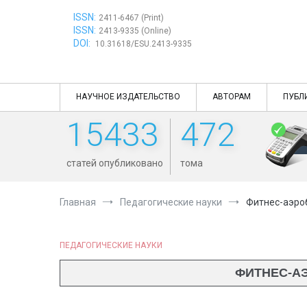
Перейти
ISSN:
к
2411-6467 (Print)
ISSN:
содержимому
2413-9335 (Online)
DOI:
10.31618/ESU.2413-9335
НАУЧНОЕ ИЗДАТЕЛЬСТВО
АВТОРАМ
ПУБЛ
15433
472
статей опубликовано
тома
Главная
Педагогические науки
Фитнес-аэроб
ПЕДАГОГИЧЕСКИЕ НАУКИ
ФИТНЕС-АЭ