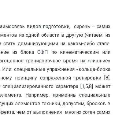
заимосвязь видов подготовки, сиречь – самих
ентов из одной области в другую (читаем: из
и стать доминирующими на каком-либо этапе.
ение из блока СФП по кинематическим или
рагоценное тренировочное время на «лишние»
 Или: специальные упражнения «кольца-блока
ому принципу сопряжённой тренировки [8],
 специализированного характера [1,5,8] может
элемента. Например, применив специальные
ущих элементов техники, допустим, бросков в
ффекта, чем от выполнения многих сотен самих