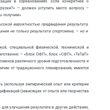
зации
в соревнованиях. Если конкретнее о
грузки?» — должен уступить место вопросу –
ы получим».
ысокой вероятностью предвидения результата.
ния не только результата спортсмена, — но и
ой, специальной физической, технической и
етственно – «блок ОФП», блок «СФП», «ТеТаП»
ортсменов различного уровня подготовленности и
личие от традиционного планирования, имеется
ь (используя эмпирический опыт или критерии
одификаций (зависящих от опыта или творчества
 для улучшения результата в других действиях,