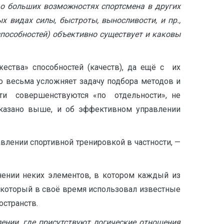
о больших возможностях спортсмена в других
 видах силы, быстроты, выносливости, и пр.,
способностей) объективно существует и каковы
ества» способностей (качеств), да ещё с их
 весьма усложняет задачу подбора методов и
сти совершенствуются «по отдельности», не
оказано выше, и об эффективном управлении
авлении спортивной тренировкой в частности, —
нении неких элементов, в котором каждый из
 который в своё время использовал известные
остранств.
ении, где присутствуют логические отношения