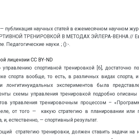
— публикация научных статей в ежемесячном научном жур
РТИВНОЙ ТРЕНИРОВКОЙ В МЕТОДАХ ЭЙЛЕРА-ВЕННА // Евр
Педагогические науки. ; ():-.
ной лицензии CC BY-ND
 управлению спортивной тренировкой [6], достаточно 
ке спорта вообще, то есть, в различных видах спорта, 
и лонгитинуидальных экспериментов была представле
енты схемы управления тренировкой подробно описаны в
тов управления тренировочным процессом – «Програм
деле, от того — какую стратегию в планировании или 
 и, естественно, — спортивный результат.
ающий стратегию тренировки, должен ставить задачи на