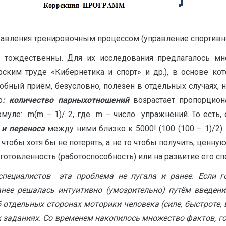
правления тренировочным процессом (управление спортивн
е тождественны. Для их исследования предлагалось м
орским труде «Кибернетика и спорт» и др.), в основе к
обный приём, безусловно, полезен в отдельных случаях,
о
: количество парныхотношений
возрастает пропорцион
рмуле: m(m – 1)/ 2, где m – число упражнений. То есть, 
 и переноса
между ними близко к 5000! (100 (100 – 1)/2)
 чтобы хотя бы не потерять, а не то чтобы получить, це
готовленность (работоспособность) или на развитие его 
пециалистов эта проблема не пугала и ранее. Если го
нее решалась интуитивно (умозрительно) путём введени
б отдельных сторонах моторики человека (силе, быстроте
заданиях. Со временем накопилось множество фактов, го