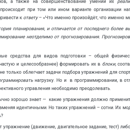
енов, а также на совершенствование умений их
реали
 происходит при том или ином варианте организации на
 привести к
ответу
– «Что именно произойдёт, что именно м
ория планирования, и отличается от последнего более в
мирование неотделимо от прогнозирования. Прогнозирова
ые средства для видов подготовки – общей физическ
зачастую и целесообразнее) формировать их в
блоки,
соотв
то не только облегчает задачи подбора упражнений для сп
ограммировать
нагрузку. Но и в программировании, в от
фективного управления необходимо преодолевать.
бычно хорошо знает — какие упражнения должно применит
заменяя идентичными. Но таких упражнений – сотни. Их м
ь?
 упражнение (движение, двигательное задание, тест) либо