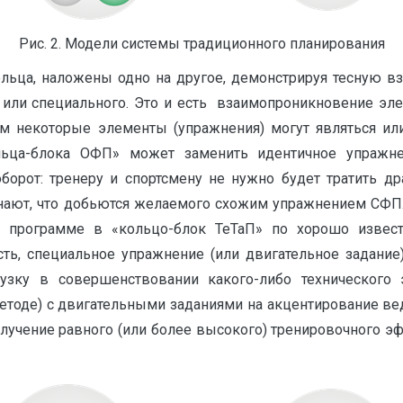
Рис. 2. Модели системы традиционного планирования
ольца, наложены одно на другое, демонстрируя тесную в
 или специального. Это и есть взаимопроникновение элем
том некоторые элементы (упражнения) могут являться ил
льца-блока ОФП» может заменить идентичное упражн
оборот: тренеру и спортсмену не нужно будет тратить д
знают, что добьются желаемого схожим упражнением СФП.
 программе в «кольцо-блок ТеТаП» по хорошо известн
ть, специальное упражнение (или двигательное задание)
узку в совершенствовании какого-либо технического 
етоде) с двигательными заданиями на акцентирование вед
лучение равного (или более высокого) тренировочного э