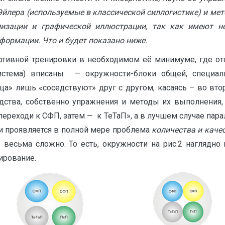
йлера (используемые в классической силлогистике) и ме
лизации и графической иллюстрации, так как имеют н
формации. Что и будет показано ниже.
ртивной тренировки в необходимом её минимуме, где о
истема) вписаны — окружности-блоки общей, специаль
ьца» лишь «соседствуют» друг с другом, касаясь – во втор
ства, собственно упражнения и методы их выполнения, —
реходи к СФП, затем — к ТеТаП», а в лучшем случае парал
 и проявляется в полной мере проблема
количества и каче
 весьма сложно. То есть, окружности на рис.2 наглядно
ирование.