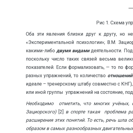
Рис 1. Схема у
Оба эти явления близки друг к другу, но н
«Экспериментальной психологии»; В.М. Заци
какими-либо
двумя видами
деятельности. Под
поскольку число таких связей весьма велик
показателей. Если формализовать, — то по фо
разных упражнений, то количество
отношений
идеале – тренерскому штабу совместно с КНГ),
или иной группы упражнений на состояние, под
Необходимо отметить, что многих учёных, с
Зациорского)
[2]
в спорте такая проблема ра
расширения этих понятий. То есть, речь шла о
образом в самых разнообразных двигательных 