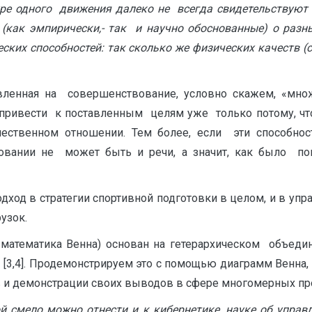
уре одного движения далеко не всегда свидетельствуют 
(как эмпирически,- так и научно обоснованные) о разных
еских способностей: так сколько же физических качеств (
авленная на совершенствование, условно скажем, «множ
привести к поставленным целям уже только потому, что
чественном отношении. Тем более, если эти способно
ровании не может быть и речи, а значит, как было п
ход в стратегии спортивной подготовки в целом, и в упр
узок.
 математика Венна) основан на гетерархическом объеди
[3,4]. Продемонстрируем это с помощью диаграмм Венна,
в и демонстрации своих выводов в сфере многомерных пр
й смело можно отнести и к кибернетике, науке об управл