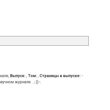
нале,
Выпуск:
,
Том:
,
Страницы в выпуске:
-
ном журнале. . ; ():-.