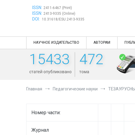
Перейти
ISSN:
к
2411-6467 (Print)
ISSN:
содержимому
2413-9335 (Online)
DOI:
10.31618/ESU.2413-9335
НАУЧНОЕ ИЗДАТЕЛЬСТВО
АВТОРАМ
ПУБЛ
15433
472
статей опубликовано
тома
Главная
Педагогические науки
ТЕЗАУРУСНЫ
Номер части:
Журнал