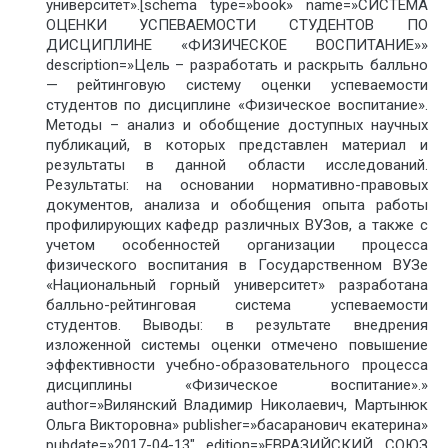
университет».[schema type=»book» name=»СИСТЕМА
ОЦЕНКИ УСПЕВАЕМОСТИ СТУДЕНТОВ ПО
ДИСЦИПЛИНЕ «ФИЗИЧЕСКОЕ ВОСПИТАНИЕ»»
description=»Цель – разработать и раскрыть балльно
— рейтинговую систему оценки успеваемости
студентов по дисциплине «Физическое воспитание».
Методы – анализ и обобщение доступных научных
публикаций, в которых представлен материал и
результаты в данной области исследований.
Результаты: на основании нормативно-правовых
документов, анализа и обобщения опыта работы
профилирующих кафедр различных ВУЗов, а также с
учетом особенностей организации процесса
физического воспитания в Государственном ВУЗе
«Национальный горный университет» разработана
балльно-рейтинговая система успеваемости
студентов. Выводы: в результате внедрения
изложенной системы оценки отмечено повышение
эффективности учебно-образовательного процесса
дисциплины «Физическое воспитание».»
author=»Вилянский Владимир Николаевич, Мартынюк
Ольга Викторовна» publisher=»басаранович екатерина»
pubdate=»2017-04-13″ edition=»ЕВРАЗИЙСКИЙ СОЮЗ