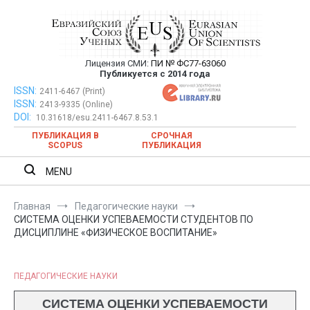
Перейти
к
содержимому
Лицензия СМИ:
ПИ № ФС77-63060
Евразийский Союз Ученых —
Публикуется с 2014 года
публикация научных статей в
ISSN:
Евразийский Союз Ученых — публикация научных статей в
2411-6467 (Print)
ISSN:
2413-9335 (Online)
ежемесячном научном журнале
ежемесячном научном журнале
DOI:
10.31618/esu.2411-6467.8.53.1
ПУБЛИКАЦИЯ В
СРОЧНАЯ
SCOPUS
ПУБЛИКАЦИЯ
MENU
Главная
Педагогические науки
СИСТЕМА ОЦЕНКИ УСПЕВАЕМОСТИ СТУДЕНТОВ ПО
ДИСЦИПЛИНЕ «ФИЗИЧЕСКОЕ ВОСПИТАНИЕ»
ПЕДАГОГИЧЕСКИЕ НАУКИ
СИСТЕМА ОЦЕНКИ УСПЕВАЕМОСТИ