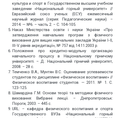
культура и спорт в Государственном высшем учебном
заведении «Национальный горный университет» //
Евразийский союз ученых (ЕСУ): ежемесячный
научный журнал (серия: Педагогические науки). –
2014. — №6. – часть 2. – С. 104-105.
Наказ Міністерства освіти і науки України «Про
затвердження навчальних програм з фізичного
виховання для вищих навчальних закладів України І-ІІ,
ІІІ-V рівнів акредитації», № 757 від 14.11.2003 р.
Положення про кредитно-модульну організацію
навчального процесу в Національному гірничому
університеті. – Д.: Національний гірничий університет,
2008. – 28 с.
Темченко В.А., Мунтян В.С. Оценивание успеваемости
студентов по дисциплине «Физическое воспитание» //
Физическое воспитание студентов. — 2011. № 1. C.
123-125.
Шамардіна Г.М. Основи теорії та методики фізичного
виховання: Вибранні лекції. – Дніпропетровськ:
Пороги, 2003. – 445 с.
URL: – кафедра физического воспитания и спорта
Государственного ВУЗа «Национальный горный