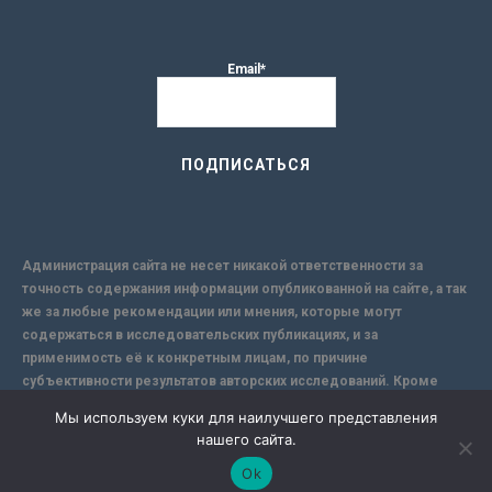
Email*
Администрация сайта не несет никакой ответственности за
точность содержания информации опубликованной на сайте, а так
же за любые рекомендации или мнения, которые могут
содержаться в исследовательских публикациях, и за
применимость её к конкретным лицам, по причине
субъективности результатов авторских исследований. Кроме
того, поскольку интернет не обеспечивает в полной мере
Мы используем куки для наилучшего представления
надежной защиты информации, Сайт не несет ответственности за
нашего сайта.
информацию, присылаемую через интернет.
Ok