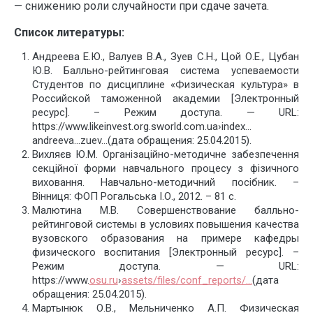
— снижению роли случайности при сдаче зачета.
Список литературы:
Андреева Е.Ю., Валуев В.А., Зуев С.Н., Цой О.Е., Цубан
Ю.В. Балльно-рейтинговая система успеваемости
Студентов по дисциплине «Физическая культура» в
Российской таможенной академии [Электронный
ресурс]. – Режим доступа. — URL:
https://www.likeinvest.org.sworld.com.ua›index…
andreeva…zuev…(дата обращения: 25.04.2015).
Вихляєв Ю.М. Організаційно-методичне забезпечення
секційної форми навчального процесу з фізичного
виховання. Навчально-методичний посібник. –
Вінниця: ФОП Рогальська І.О., 2012. – 81 с.
Малютина М.В. Совершенствование балльно-
рейтинговой системы в условиях повышения качества
вузовского образования на примере кафедры
физического воспитания [Электронный ресурс]. –
Режим доступа. — URL:
https://www.
osu.ru
›
assets/files/conf_reports/…
(дата
обращения: 25.04.2015).
Мартынюк О.В., Мельниченко А.П. Физическая