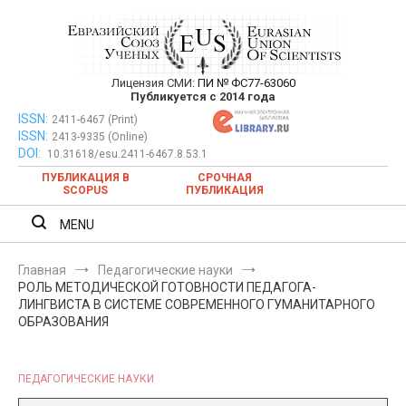
Перейти
к
содержимому
Лицензия СМИ:
ПИ № ФС77-63060
Евразийский Союз Ученых —
Публикуется с 2014 года
публикация научных статей в
ISSN:
Евразийский Союз Ученых — публикация научных статей в
2411-6467 (Print)
ISSN:
2413-9335 (Online)
ежемесячном научном журнале
ежемесячном научном журнале
DOI:
10.31618/esu.2411-6467.8.53.1
ПУБЛИКАЦИЯ В
СРОЧНАЯ
SCOPUS
ПУБЛИКАЦИЯ
MENU
Главная
Педагогические науки
РОЛЬ МЕТОДИЧЕСКОЙ ГОТОВНОСТИ ПЕДАГОГА-
ЛИНГВИСТА В СИСТЕМЕ СОВРЕМЕННОГО ГУМАНИТАРНОГО
ОБРАЗОВАНИЯ
ПЕДАГОГИЧЕСКИЕ НАУКИ