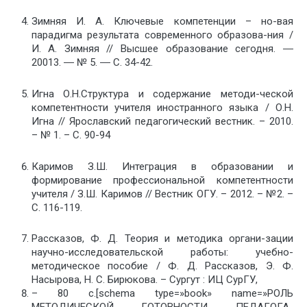
Зимняя И. А. Ключевые компетенции – но-вая
парадигма результата современного образова-ния /
И. А. Зимняя // Высшее образование сегодня. ―
20013. ― № 5. ― С. 34-42.
Игна О.Н.Структура и содержание методи-ческой
компетентности учителя иностранного языка / О.Н.
Игна // Ярославский педагогический вестник. – 2010.
– № 1. – С. 90-94
Каримов З.Ш. Интеграция в образовании и
формирование профессиональной компетентности
учителя / З.Ш. Каримов // Вестник ОГУ. – 2012. – №2. –
С. 116-119.
Рассказов, Ф. Д. Теория и методика органи-зации
научно-исследовательской работы: учебно-
методическое пособие / Ф. Д. Рассказов, Э. Ф.
Насырова, Н. С. Бирюкова. – Сургут : ИЦ СурГУ,
– 80 с.[schema type=»book» name=»РОЛЬ