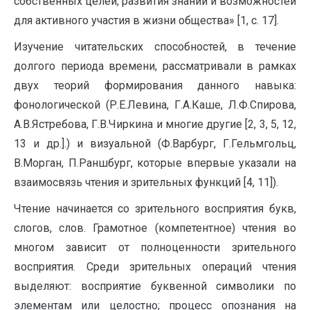
собственных целей, развития знаний и возможностей
для активного участия в жизни общества» [1, с. 17].
Изучение читательских способностей, в течение
долгого периода времени, рассматривали в рамках
двух теорий формирования данного навыка:
фонологической (Р.Е.Левина, Г.А.Каше, Л.Ф.Спирова,
А.В.Ястребова, Г.В.Чиркина и многие другие [2, 3, 5, 12,
13 и др.].) и визуальной (Ф.Варбург, Г.Гельмгольц,
В.Морган, П.Раншбург, которые впервые указали на
взаимосвязь чтения и зрительных функций [4, 11]).
Чтение начинается со зрительного восприятия букв,
слогов, слов. Грамотное (компетентное) чтения во
многом зависит от полноценности зрительного
восприятия. Среди зрительных операций чтения
выделяют: восприятие буквенной символики по
элементам или целостно; процесс опознания на