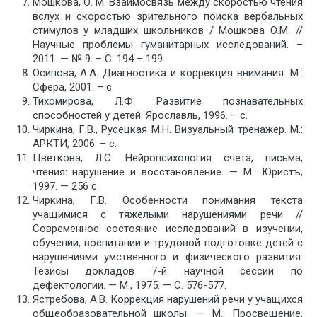
Мошкова, О. М. Взаимосвязь между скоростью чтения
вслух и скоростью зрительного поиска вербальных
стимулов у младших школьников / Мошкова О.М. //
Научные проблемы гуманитарных исследований. –
2011. — № 9. – С. 194 – 199.
Осипова, А.А. Диагностика и коррекция внимания. М.:
Сфера, 2001. – с.
Тихомирова, Л.Ф. Развитие познавательных
способностей у детей. Ярославль, 1996. – с.
Чиркина, Г.В., Русецкая М.Н. Визуальный тренажер. М.:
АРКТИ, 2006. – с.
Цветкова, Л.С. Нейропсихология счета, письма,
чтения: нарушение и восстановление. — М.: Юристъ,
1997. — 256 с.
Чиркина, Г.В. Особенности понимания текста
учащимися с тяжелыми нарушениями речи //
Современное состояние исследований в изучении,
обучении, воспитании и трудовой подготовке детей с
нарушениями умственного и физического развития:
Тезисы докладов 7-й научной сессии по
дефектологии. — М., 1975. — С. 576-577.
Ястребова, А.В. Коррекция нарушений речи у учащихся
общеобразовательной школы. — М.: Просвещение,