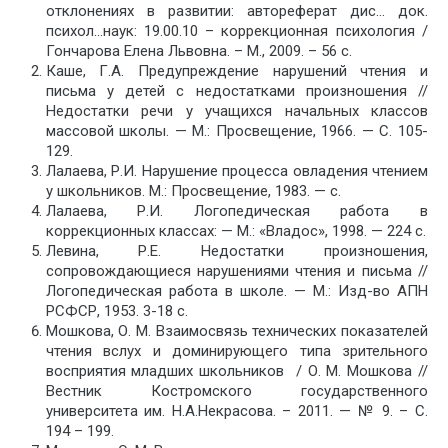
отклонениях в развитии: автореферат дис… док.
психол…наук: 19.00.10 – коррекционная психология /
Гончарова Елена Львовна. – М., 2009. – 56 с.
Каше, Г.А. Предупреждение нарушений чтения и
письма у детей с недостатками произношения //
Недостатки речи у учащихся начальных классов
массовой школы. — М.: Просвещение, 1966. — С. 105-
129.
Лалаева, Р.И. Нарушение процесса овладения чтением
у школьников. М.: Просвещение, 1983. — с.
Лалаева, Р.И. Логопедическая работа в
коррекционных классах: — М.: «Владос», 1998. — 224 с.
Левина, Р.Е. Недостатки произношения,
сопровождающиеся нарушениями чтения и письма //
Логопедическая работа в школе. — М.: Изд-во АПН
РСФСР, 1953. 3-18 с.
Мошкова, О. М. Взаимосвязь технических показателей
чтения вслух и доминирующего типа зрительного
восприятия младших школьников / О. М. Мошкова //
Вестник Костромского государственного
университета им. Н.А.Некрасова. – 2011. — № 9. – С.
194 – 199.