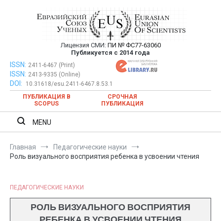
Перейти
к
содержимому
Лицензия СМИ:
ПИ № ФС77-63060
Евразийский Союз Ученых —
Публикуется с 2014 года
публикация научных статей в
ISSN:
Евразийский Союз Ученых — публикация научных статей в
2411-6467 (Print)
ISSN:
2413-9335 (Online)
ежемесячном научном журнале
ежемесячном научном журнале
DOI:
10.31618/esu.2411-6467.8.53.1
ПУБЛИКАЦИЯ В
СРОЧНАЯ
SCOPUS
ПУБЛИКАЦИЯ
MENU
Главная
Педагогические науки
Роль визуального восприятия ребенка в усвоении чтения
ПЕДАГОГИЧЕСКИЕ НАУКИ
РОЛЬ ВИЗУАЛЬНОГО ВОСПРИЯТИЯ
РЕБЕНКА В УСВОЕНИИ ЧТЕНИЯ