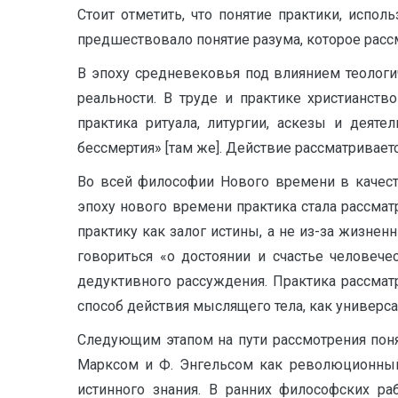
Стоит отметить, что понятие практики, испо
предшествовало понятие разума, которое расс
В эпоху средневековья под влиянием теологи
реальности. В труде и практике христианств
практика ритуала, литургии, аскезы и деят
бессмертия» [там же]. Действие рассматриваетс
Во всей философии Нового времени в качест
эпоху нового времени практика стала рассмат
практику как залог истины, а не из-за жизненн
говориться «о достоянии и счастье человече
дедуктивного рассуждения. Практика рассматр
способ действия мыслящего тела, как универсаль
Следующим этапом на пути рассмотрения поня
Марксом и Ф. Энгельсом как революционный 
истинного знания. В ранних философских ра