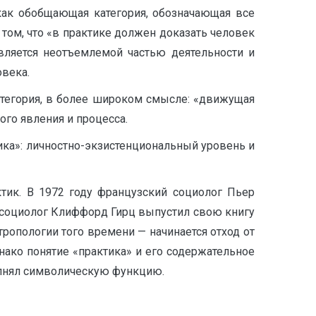
 как обобщающая категория, обозначающая все
том, что «в практике должен доказать человек
 является неотъемлемой частью деятельности и
овека.
категория, в более широком смысле: «движущая
ного явления и процесса.
тика»: личностно-экзистенциональный уровень и
тик. В 1972 году французский социолог Пьер
и социолог Клиффорд Гирц выпустил свою книгу
ропологии того времени — начинается отход от
нако понятие «практика» и его содержательное
олнял символическую функцию.