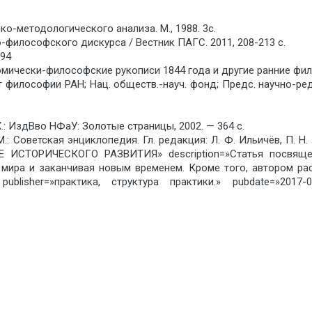
о-методологического анализа. М., 1988. 3с.
-философского дискурса / Вестник ПАГС. 2011, 208-213 с.
694
омически-философские рукописи 1844 года и другие ранние фило
 философии РАН; Нац. обществ.-науч. фонд; Предс. научно-ред.
Х.: ИздBво НФаУ: Золотые страницы, 2002. — 364 с.
 Советская энциклопедия. Гл. редакция: Л. Ф. Ильичёв, П. Н. 
ИСТОРИЧЕСКОГО РАЗВИТИЯ» description=»Статья посвящен
 мира и заканчивая новым временем. Кроме того, автором рас
publisher=»практика, структура практики.» pubdate=»20