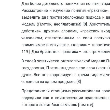
Для более детального понимания понятия «пра
Рассмотрение и изучение понятия «практика»,
выделить два противоположных подхода и две 
модель (Платон, неоплатонизм) [8]. Аристотел
действие», другими словами, «праксис» вх
человеком, ответственным за свои поступки
применимое в искусстве, «теория» – теоретиче
119.]. Для Аристотеля практика – это стремлен
В своей эстетически-онтологической модели Пл
государства, Платон выделил три слоя (каст
души. Все это коррелирует с тремя видами ч
человека на одном предмете [8].
Представители стоицизма рассматривали прак
подходили как к квинтэссенции нравственных
которого лежит благая мысль [там же].