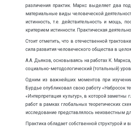
различения практик. Маркс выделяет два под
материальные виды человеческой деятельности
истинность, т.е. действительность и мощь, п
критерием истинности. Практическая деятельн
Стоит отметить, что в отечественной трактов
сила развития человеческого общества в целом»
А.А. Дьяков, основываясь на работах К. Маркс
социально-методологический (тотальный) уровень
Одним из важнейших моментов при изучении 
Бурдье опубликовал свою работу «Набросок те
«Интерпретация культур», в которой заметны 
работ в рамках глобальных теоретических схе
исследование представлялось неизвестным дл
Практика обладает собственной структурой и 