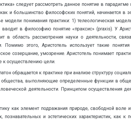
ктика» следует рассмотреть данное понятие в парадигме
 как и большинство философских понятий, начинается в 
модели понимания практики: 1) телеологическая модель 
ь вводит в философию понятие «праксис» (praxis). У Ари
одит в область рассмотрения науки о деятельности, с
. Помимо этого, Аристотель использует такие поняти
ское созерцание, умозрение. Аристотель понимает практик
ие к осуществлению цели.
атон обращается к практике при анализе структуру социа
ы) общества, выполняющие определенные функции в обще
еловеческой деятельности. Принципом осуществления дея
тику как элемент подражания природе, свободной воле и 
, познавательных и эстетических характеристик, как к п