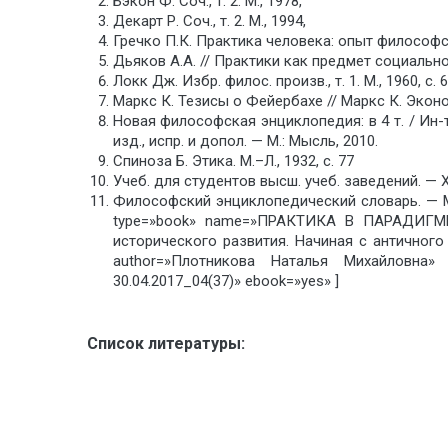
Бэкон Ф. Соч., т. 2. М., 1978,
Декарт Р. Соч., т. 2. М., 1994,
Гречко П.К. Практика человека: опыт философск
Дьяков А.А. // Практики как предмет социально
Локк Дж. Избр. филос. произв., т. 1. М., 1960, с. 
Маркс К. Тезисы о Фейербахе // Маркс К. Экон
Новая философская энциклопедия: в 4 т. / Ин-т
изд., испр. и допол. — М.: Мысль, 2010.
Спиноза Б. Этика. М.–Л., 1932, с. 77
Учеб. для студентов высш. учеб. заведений. — 
Философский энциклопедический словарь. — М.:
type=»book» name=»ПРАКТИКА В ПАРАДИГМЕ 
исторического развития. Начиная с античного
author=»Плотникова Наталья Михайловна» 
30.04.2017_04(37)» ebook=»yes» ]
Список литературы: