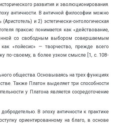
 исторического развития и эволюционирования.
эпоху античности. В античной философии можно
(Аристотель) и 2) эстетически-онтологическая
стотеля праксис понимается как «действование,
вязанной со свободным выбором совершаемым
я как «пойесис» — творчество, прежде всего
у по-своему, в более узком смысле [1, с. 108-
льного общества. Основываясь на трех функциях
стве. Также Платон выделяет три способности
тельности у Платона является сосредоточение
добродетелью. В эпоху античности к практике
оступку ориентированному на благо, в основе