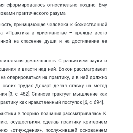
ния сформировалось относительно поздно. Ему
ловами практического разума.
ьность, причащающая человека к божественной
га. «Практика в христианстве – прежде всего
ленной на спасение души и на достижение ее
ительная деятельность. С развитием науки в
ощения и власти над ней. Бэкон рассматривает
лжна оперироваться на практику, и в ней должно
В своих трудах Декарт делал ставку на метод
я [3, с. 482]. Спиноза трактует мышление как
актику как нравственный поступок [6, с. 694].
актики в теорию познания рассматривалась К.
ию, осуществили, сделав практику критерием
горию «отчуждения», послужившей основанием