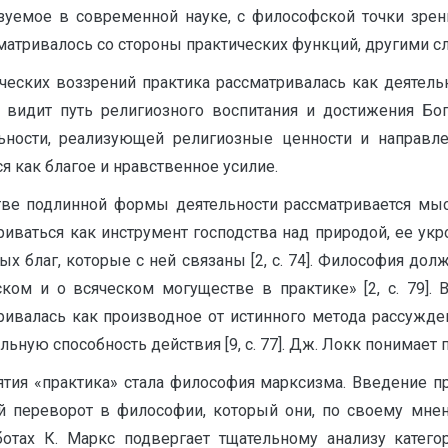
льзуемое в современной науке, с философской точки зре
матривалось со стороны практических функций, другими с
ческих воззрений практика рассматривалась как деятел
о видит путь религиозного воспитания и достижения Бо
ельности, реализующей религиозные ценности и направ
я как благое и нравственное усилие.
ве подлинной формы деятельности рассматривается мысл
риваться как инструмент господства над природой, ее укр
ых благ, которые с ней связаны [2, с. 74]. Философия до
ском и о всяческом могуществе в практике» [2, с. 79]. 
ивалась как производное от истинного метода рассуждени
ную способность действия [9, с. 77]. Дж. Локк понимает пр
тия «практика» стала философия марксизма. Введение пр
переворот в философии, который они, по своему мнен
ботах К. Маркс подвергает тщательному анализу кате