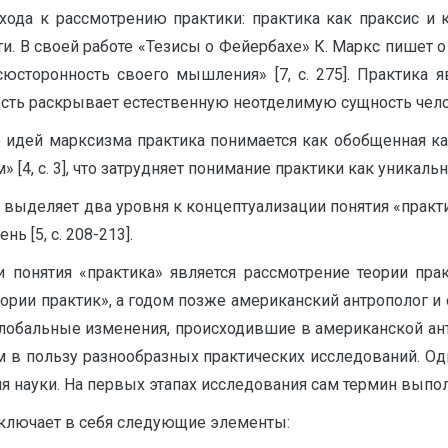
хода к рассмотрению практики: практика как праксис и
. В своей работе «Тезисы о Фейербахе» К. Маркс пишет о 
осюсторонность своего мышления» [7, с. 275]. Практика
ость раскрывает естественную неотделимую сущность чел
ке идей марксизма практика понимается как обобщенная 
 [4, с. 3], что затрудняет понимание практики как уникаль
а, выделяет два уровня к концептуализации понятия «прак
 [5, с. 208-213].
понятия «практика» является рассмотрение теории прак
ории практик», а годом позже американский антрополог 
глобальные изменения, происходившие в американской ант
м в пользу разнообразных практических исследований. Од
я науки. На первых этапах исследования сам термин вып
включает в себя следующие элементы: