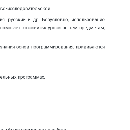
во-исследовательской.
я, русский и др. Безусловно, использование
помогает «оживить» уроки по тем предметам,
 знания основ программирования, прививаются
дельных программах.
е и были применены в работе.