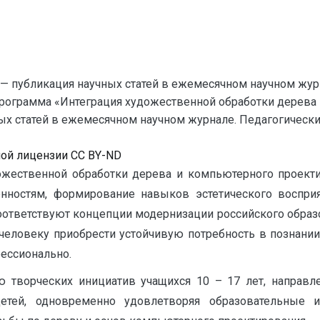
— публикация научных статей в ежемесячном научном жур
программа «Интеграция художественной обработки дерева 
 статей в ежемесячном научном журнале. Педагогические на
ной лицензии CC BY-ND
ожественной обработки дерева и компьютерного проект
ностям, формирование навыков эстетического восприя
оответствуют концепции модернизации российского образ
человеку приобрести устойчивую потребность в познании 
ессионально.
 творческих инициатив учащихся 10 – 17 лет, направ
етей, одновременно удовлетворяя образовательные 