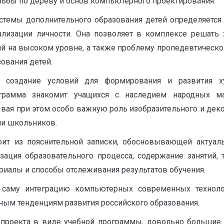
зьбы по дереву и основ компьютерного проектирования.
стемы дополнительного образования детей определяется
лизации личности. Она позволяет в комплексе решать 
ий на высоком уровне, а также проблему пропедевтическ
ования детей.
 создание условий для формирования и развития ху
рограмма знакомит учащихся с наследием народных м
вая при этом особо важную роль изобразительного и деко
ии школьников.
оит из пояснительной записки, обосновывающей актуаль
изация образовательного процесса, содержание занятий,
риалы и способы отслеживания результатов обучения.
 саму интеграцию компьютерных современных техноло
нным тенденциям развития российского образования.
проекта в виде учебной программы, довольно большие. 