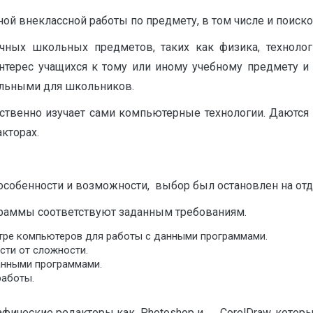
й внеклассной работы по предмету, в том числе и поиско
чных школьных предметов, таких как физика, технологи
нтерес учащихся к тому или иному учебному предмету и 
ельными для школьников.
ственно изучает сами компьютерные технологии. Даются
кторах.
особенности и возможности, выбор был остановлен на от
граммы соответствуют заданным требованиям.
ре компьютеров для работы с данными программами.
сти от сложности.
анными программами.
работы.
афические редакторы как Photoshop и CorelDraw, которы