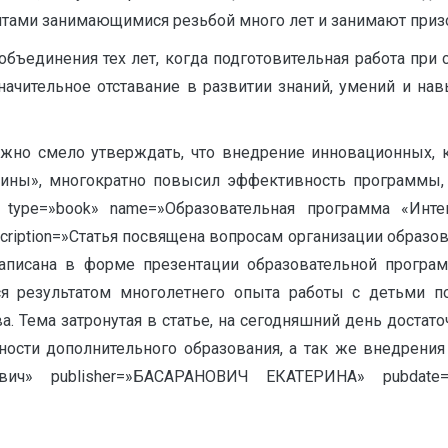
ятами занимающимися резьбой много лет и занимают приз
бъединения тех лет, когда подготовительная работа при
начительное отставание в развитии знаний, умений и на
жно смело утверждать, что внедрение инновационных, 
ины», многократно повысил эффективность программы,
a type=»book» name=»Образовательная программа «Инт
ription=»Статья посвящена вопросам организации образо
написана в форме презентации образовательной програм
ся результатом многолетнего опыта работы с детьми п
. Тема затронутая в статье, на сегодняшний день достат
ности дополнительного образования, а так же внедрения
евич» publisher=»БАСАРАНОВИЧ ЕКАТЕРИНА» pubdate=