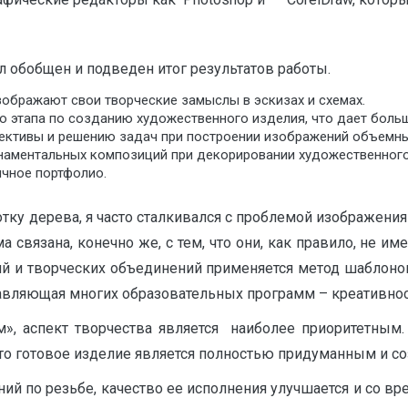
л обобщен и подведен итог результатов работы.
бражают свои творческие замыслы в эскизах и схемах.
 этапа по созданию художественного изделия, что дает больш
пективы и решению задач при построении изображений объемны
наментальных композиций при декорировании художественного
чное портфолио.
тку дерева, я часто сталкивался с проблемой изображения
 связана, конечно же, с тем, что они, как правило, не им
дий и творческих объединений применяется метод шаблоно
ставляющая многих образовательных программ – креативнос
», аспект творчества является наиболее приоритетным.
 что готовое изделие является полностью придуманным и 
й по резьбе, качество ее исполнения улучшается и со вре