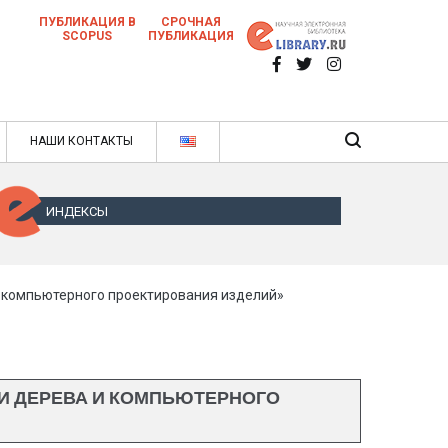
ПУБЛИКАЦИЯ В
СРОЧНАЯ
SCOPUS
ПУБЛИКАЦИЯ
 научных статей в ежемесячном научном
нале
ячном научном журнале
НАШИ КОНТАКТЫ
ИНДЕКСЫ
 компьютерного проектирования изделий»
И ДЕРЕВА И КОМПЬЮТЕРНОГО