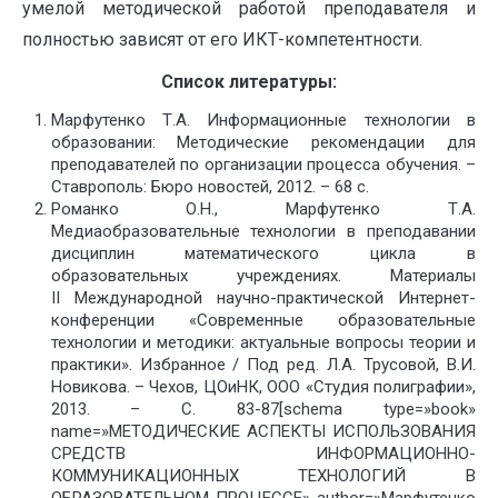
умелой методической работой преподавателя и
полностью зависят от его ИКТ-компетентности.
Список литературы:
Марфутенко Т.А. Информационные технологии в
образовании: Методические рекомендации для
преподавателей по организации процесса обучения. –
Ставрополь: Бюро новостей, 2012. – 68 с.
Романко О.Н., Марфутенко Т.А.
Медиаобразовательные технологии в преподавании
дисциплин математического цикла в
образовательных учреждениях. Материалы
II Международной научно-практической Интернет-
конференции «Современные образовательные
технологии и методики: актуальные вопросы теории и
практики». Избранное / Под ред. Л.А. Трусовой, В.И.
Новикова. – Чехов, ЦОиНК, ООО «Студия полиграфии»,
2013. – С. 83-87[schema type=»book»
name=»МЕТОДИЧЕСКИЕ АСПЕКТЫ ИСПОЛЬЗОВАНИЯ
СРЕДСТВ ИНФОРМАЦИОННО-
КОММУНИКАЦИОННЫХ ТЕХНОЛОГИЙ В
ОБРАЗОВАТЕЛЬНОМ ПРОЦЕССЕ» author=»Марфутенко