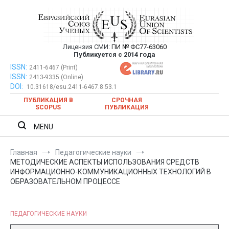
Перейти
к
содержимому
Лицензия СМИ:
ПИ № ФС77-63060
Евразийский Союз Ученых —
Публикуется с 2014 года
публикация научных статей в
ISSN:
Евразийский Союз Ученых — публикация научных статей в
2411-6467 (Print)
ISSN:
2413-9335 (Online)
ежемесячном научном журнале
ежемесячном научном журнале
DOI:
10.31618/esu.2411-6467.8.53.1
ПУБЛИКАЦИЯ В
СРОЧНАЯ
SCOPUS
ПУБЛИКАЦИЯ
MENU
Главная
Педагогические науки
МЕТОДИЧЕСКИЕ АСПЕКТЫ ИСПОЛЬЗОВАНИЯ СРЕДСТВ
ИНФОРМАЦИОННО-КОММУНИКАЦИОННЫХ ТЕХНОЛОГИЙ В
ОБРАЗОВАТЕЛЬНОМ ПРОЦЕССЕ
ПЕДАГОГИЧЕСКИЕ НАУКИ