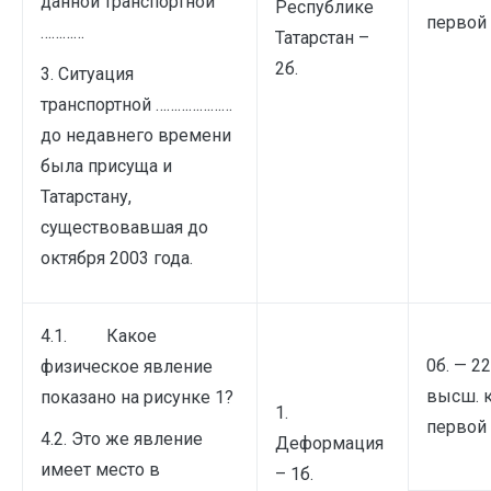
данной транспортной
Республике
первой 
…………
Татарстан –
2б.
3. Ситуация
транспортной …………………
до недавнего времени
была присуща и
Татарстану,
существовавшая до
октября 2003 года.
4.1. Какое
0б. — 22
физическое явление
высш. 
показано на рисунке 1?
1.
первой 
4.2. Это же явление
Деформация
имеет место в
– 1б.