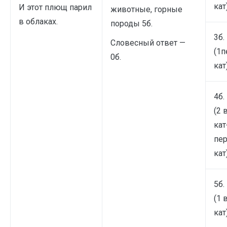
кат)
И этот плющ парил
животные, горные
в облаках.
породы 5б.
3б.
Словесный ответ —
(1п
0б.
кат)
4б.
(2 
кат
пе
кат)
5б.
(1 
кат)