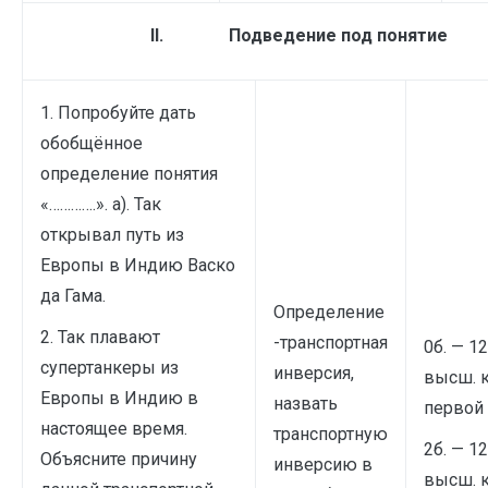
II.
Подведение под понятие
1. Попробуйте дать
обобщённое
определение понятия
«………….». а). Так
открывал путь из
Европы в Индию Васко
да Гама.
Определение
2. Так плавают
-транспортная
0б. — 12
супертанкеры из
инверсия,
высш. 
Европы в Индию в
назвать
первой 
настоящее время.
транспортную
2б. — 12
Объясните причину
инверсию в
высш. 