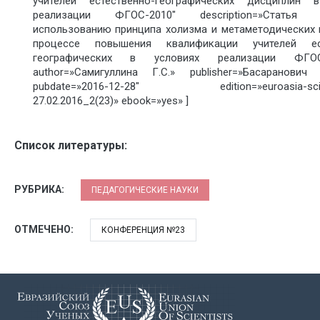
учителей естественно-географических дисциплин 
реализации ФГОС-2010″ description=»Статья 
использованию принципа холизма и метаметодических 
процессе повышения квалификации учителей ест
географических в условиях реализации ФГО
author=»Самигуллина Г.С.» publisher=»Басаранович 
pubdate=»2016-12-28″ edition=»euroasia-scien
27.02.2016_2(23)» ebook=»yes» ]
Список литературы:
РУБРИКА:
ПЕДАГОГИЧЕСКИЕ НАУКИ
ОТМЕЧЕНО:
КОНФЕРЕНЦИЯ №23