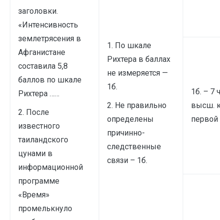
заголовки.
«Интенсивность
землетрясения в
1. По шкале
Афганистане
Рихтера в баллах
составила 5,8
не измеряется —
баллов по шкале
1б.
1б. – 7 
Рихтера ……
2. Не правильно
высш. 
2. После
определены
первой 
известного
причинно-
таиландского
следственные
цунами в
связи – 1б.
информационной
программе
«Время»
промелькнуло