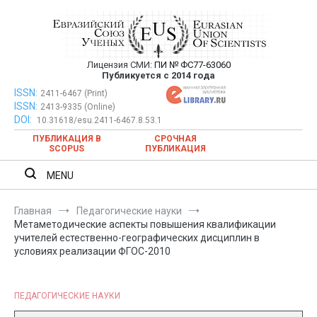
Перейти
к
содержимому
Лицензия СМИ:
ПИ № ФС77-63060
Евразийский Союз Ученых —
Публикуется с 2014 года
публикация научных статей в
ISSN:
Евразийский Союз Ученых — публикация научных статей в
2411-6467 (Print)
ISSN:
2413-9335 (Online)
ежемесячном научном журнале
ежемесячном научном журнале
DOI:
10.31618/esu.2411-6467.8.53.1
ПУБЛИКАЦИЯ В
СРОЧНАЯ
SCOPUS
ПУБЛИКАЦИЯ
MENU
Главная
Педагогические науки
Метаметодические аспекты повышения квалификации
учителей естественно-географических дисциплин в
условиях реализации ФГОС-2010
ПЕДАГОГИЧЕСКИЕ НАУКИ