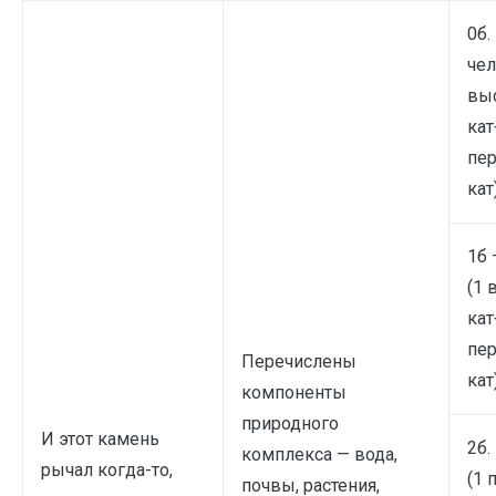
0б.
чел
вы
кат
пе
кат)
1б 
(1 
кат
пе
Перечислены
кат)
компоненты
природного
И этот камень
2б.
комплекса — вода,
рычал когда-то,
(1 
почвы, растения,