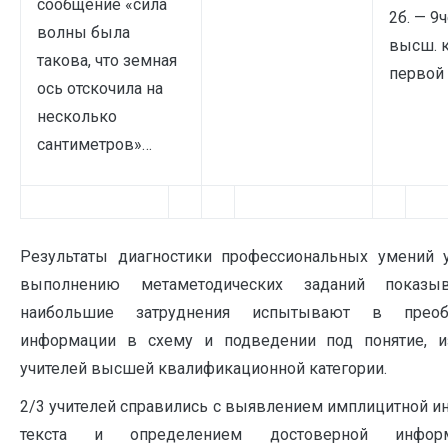
сообщение «сила
2б. — 9ч
волны была
высш. 
такова, что земная
первой 
ось отскочила на
несколько
сантиметров»…
Результаты диагностики профессиональных умений у
выполнению метаметодических заданий показы
наибольшие затруднения испытывают в преобр
информации в схему и подведении под понятие, и
учителей высшей квалификационной категории.
2/3 учителей справились с выявлением имплицитной 
текста и определением достоверной инфо