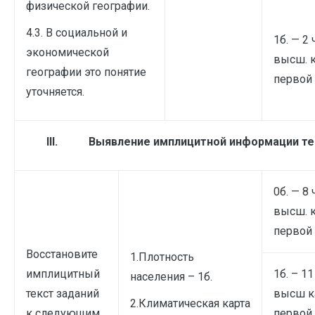
физической географии.
4.3. В социальной и
1б. — 2 
экономической
высш. 
географии это понятие
первой 
уточняется.
III.
Выявление имплицитной информации те
0б. — 8 
высш. 
первой 
Восстановите
1.Плотность
имплицитный
1б. – 11
населения – 1б.
текст заданий
высш к
2.Климатическая карта
к следующим
первой 