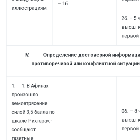
– 1б.
иллюстрациям.
2б. – 5 
высш. 
первой 
IV.
Определение достоверной информаци
противоречивой или конфликтной ситуации
1. 1. В Афинах
произошло
землетрясение
0б. — 8 
силой 3,5 балла по
высш. 
шкале Рихтера»,-
первой 
сообщают
газетные