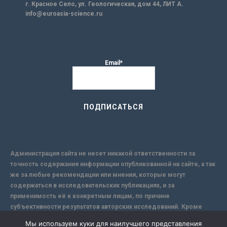
г. Красное Село, ул. Геологическая, дом 44, ЛИТ А.
info@euroasia-science.ru
Email*
Администрация сайта не несет никакой ответственности за
точность содержания информации опубликованной на сайте, а так
же за любые рекомендации или мнения, которые могут
содержаться в исследовательских публикациях, и за
применимость её к конкретным лицам, по причине
субъективности результатов авторских исследований. Кроме
того, поскольку интернет не обеспечивает в полной мере
Мы используем куки для наилучшего представления