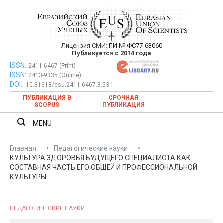
Перейти
к
содержимому
Лицензия СМИ:
ПИ № ФС77-63060
Евразийский Союз Ученых —
Публикуется с 2014 года
публикация научных статей в
ISSN:
Евразийский Союз Ученых — публикация научных статей в
2411-6467 (Print)
ISSN:
2413-9335 (Online)
ежемесячном научном журнале
ежемесячном научном журнале
DOI:
10.31618/esu.2411-6467.8.53.1
ПУБЛИКАЦИЯ В
СРОЧНАЯ
SCOPUS
ПУБЛИКАЦИЯ
MENU
Главная
Педагогические науки
КУЛЬТУРА ЗДОРОВЬЯ БУДУЩЕГО СПЕЦИАЛИСТА КАК
СОСТАВНАЯ ЧАСТЬ ЕГО ОБЩЕЙ И ПРОФЕССИОНАЛЬНОЙ
КУЛЬТУРЫ
ПЕДАГОГИЧЕСКИЕ НАУКИ