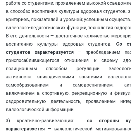
работе со студентами; проявлением высокой осведомл
в способах воспитания культуры здоровья студентов; 
критериев, показателей и уровней; успешным осущест
валеолого-педагогических функций, технологий оздоро
В его деятельности — достаточное количество меропри
воспитанию культуры здоровья студентов.
Со ст
студентов характеризуется
– преобладанием пас
приспосабливающегося отношения к своему здо
позиционным способом регуляции валеологи
активности, эпизодическими занятиями валеологи
самообразованием и самовоспитанием, акт
включением в спортивную, рекреационную и физкул
оздоровительную деятельность, проявлением инте
валеологической информации.
3) креативно-развивающий:
со стороны ку
характеризуется
— валеологической мотивированно