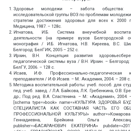
Здоровье молодежи – забота общества: 
исследовательской группы ВОЗ по проблемам молодежи 
стратегии достижения здоровья для всех к 2000 г
Медицина, 1987. – 128с.
Игнатова, И.Б. Система внеучебной воспитат
деятельности (на примере вузов Белгородской об
монография / И.Б. Игнатова, Н.В. Киреева, В.С. Ши
Белгород: БелГИК, 2005 – 252 с.
Ирхин, В.Н. Концепция развития здоровьесбере
педагогической системы вуза / В.Н. Ирхин. – Белгород
БелГУ, 2006. – 128 с.
Исаев, И.Ф. Профессионально-педагогическая к
преподавателя / И.Ф.Исаев. – М.: Академия, 2004. – 208 с.
Методика воспитательной работы: учеб. пособ. для сту
пед. учеб. завед. / Л.А. Байкова, Л.К. Гребенкина, О.В. Ер
др.; Под ред. В.А. Сластенина. – М.: «Академия», 2004. 
[schema type=»book» name=»КУЛЬТУРА ЗДОРОВЬЯ Б
СПЕЦИАЛИСТА КАК СОСТАВНАЯ ЧАСТЬ ЕГО О
ПРОФЕССИОНАЛЬНОЙ КУЛЬТУРЫ» author=»Комарова
Геннадиевна, Брейкина Ольга Александр
publisher=»БАСАРАНОВИЧ ЕКАТЕРИНА» pubdate=»2017