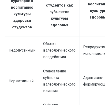
кураторов к
воспитан
студентов как
воспитанию
культур
субъектов
культуры
здоров
культуры
здоровья
здоровья
студентов
Объект
Репродукти
Недопустимый
валеологического
исполнител
воздействия
Становление
субъекта
Адаптивно-
Нормативный
валеологического
формирующ
влияния