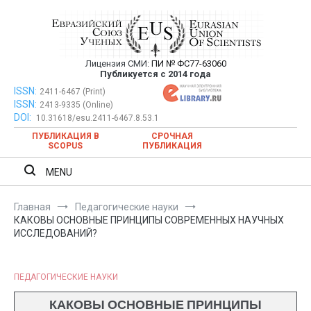
Перейти
к
содержимому
Лицензия СМИ:
ПИ № ФС77-63060
Евразийский Союз Ученых —
Публикуется с 2014 года
публикация научных статей в
ISSN:
Евразийский Союз Ученых — публикация научных статей в
2411-6467 (Print)
ISSN:
2413-9335 (Online)
ежемесячном научном журнале
ежемесячном научном журнале
DOI:
10.31618/esu.2411-6467.8.53.1
ПУБЛИКАЦИЯ В
СРОЧНАЯ
SCOPUS
ПУБЛИКАЦИЯ
MENU
Главная
Педагогические науки
КАКОВЫ ОСНОВНЫЕ ПРИНЦИПЫ СОВРЕМЕННЫХ НАУЧНЫХ
ИССЛЕДОВАНИЙ?
ПЕДАГОГИЧЕСКИЕ НАУКИ
КАКОВЫ ОСНОВНЫЕ ПРИНЦИПЫ