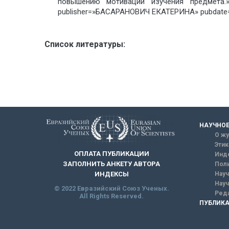
повышению мотивации изучения предмета.»
publisher=»БАСАРАНОВИЧ ЕКАТЕРИНА» pubdate=
Список литературы:
НАУЧНОЕ
О жу
Этик
ОПЛАТА ПУБЛИКАЦИИ
Инд
ЗАПОЛНИТЬ АНКЕТУ АВТОРА
Поли
Науч
ИНДЕКСЫ
Науч
© 2022 Евразийский Союз Ученых.
Реда
All Rights Reserved.
ПУБЛИКА