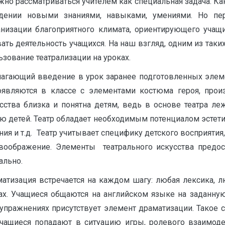
о рассматриваться учителем как специальная задача. Ка
адении новыми знаниями, навыками, умениями. Но пер
низации благоприятного климата, ориентирующего уча
ать деятельность учащихся. На наш взгляд, одним из та
зование театрализации на уроках.
лагающий введение в урок заранее подготовленных элеме
являются в классе с элементами костюма героя, прои
сства близка и понятна детям, ведь в основе театра леж
ю детей. Театр обладает необходимым потенциалом эстетич
я и т.д. Театр учитывает специфику детского восприятия
 воображение. Элементы театрального искусства предо
ально.
аматизация встречается на каждом шагу: любая лексика,
гах. Учащиеся общаются на английском языке на заданну
упражнениях присутствует элемент драматизации. Такое с
учащиеся попадают в ситуацию игры, ролевого взаимо