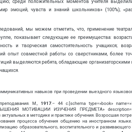
ацию; среди положительных моментов учителя выделил
мир эмоций, чувств и знаний школьников» (100%); «р
ледований, мы можем отметить, что, применение театрал
уппе, показывает следующие ее преимущества: возраст
вность и творческая самостоятельность учащихся; возра
й опыт совместной работы со сверстниками, более то
етиций выделяются ребята, обладающие организаторскими к
чащихся.
оммуникативных навыков при проведении выездного языкового
преподавания. М.,
1917
.– 44 с.[schema type=»book» na
НИЯ МОТИВАЦИИ ИЗУЧЕНИЯ ПРЕДМЕТА» description=»Во
з актуальных в методике и практике обучения. Возросшая пот
ования процесса обучения общению на иностранном языке.
ализацию образовательного, воспитательного и развивающего