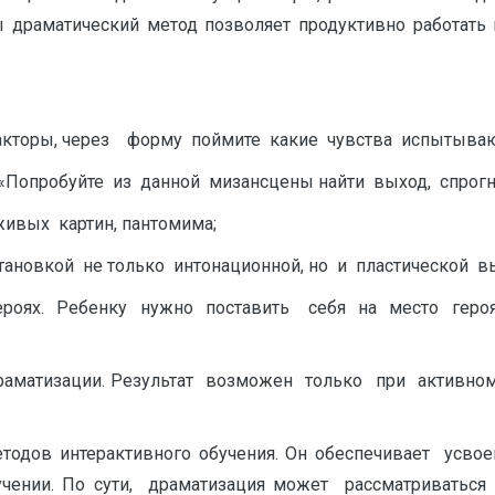
ы драматический метод позволяет продуктивно работать
акторы, через форму поймите какие чувства испытываю
 «Попробуйте из данной мизансцены найти выход, спрог
ивых картин, пантомима;
тановкой не только интонационной, но и пластической в
героях. Ребенку нужно поставить себя на место героя
драматизации. Результат возможен только при актив
тодов интерактивного обучения. Он обеспечивает усвоен
ении. По сути, драматизация может рассматриваться 