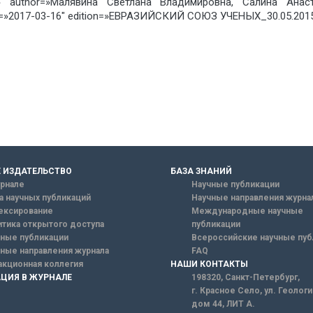
 author=»Малявина Светлана Владимировна, Салина Анас
»2017-03-16″ edition=»ЕВРАЗИЙСКИЙ СОЮЗ УЧЕНЫХ_30.05.2015_
 ИЗДАТЕЛЬСТВО
БАЗА ЗНАНИЙ
рнале
Научные публикации
а научных публикаций
Научные направления журна
ексирование
Международные научные
тика открытого доступа
публикации
ные публикации
Всероссийские научные пуб
ные направления журнала
FAQ
кционная коллегия
НАШИ КОНТАКТЫ
ЦИЯ В ЖУРНАЛЕ
198320, Санкт-Петербург,
г. Красное Село, ул. Геолог
дом 44, ЛИТ А.