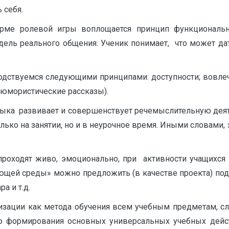
 себя.
рме ролевой игры воплощается принцип функциональн
дель реального общения. Ученик понимает, что может д
одствуемся следующими принципами: доступности; вовлеч
(юмористические рассказы).
 развивает и совершенствует речемыслительную деяте
лько на занятии, но и в неурочное время. Иными словами
проходят живо, эмоционально, при активности учащихся 
ющей среды» можно предложить (в качестве проекта) под
а и т.д.
зации как метода обучения всем учебным предметам, сл
ю формирования основных универсальных учебных дейст