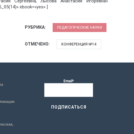
тасия Сергеевна, Лысова Анастасия Игоревна»
05(14)» ebook=»yes» ]
РУБРИКА:
ПЕДАГОГИЧЕСКИЕ НАУКИ
ОТМЕЧЕНО:
КОНФЕРЕНЦИЯ №14
Email*
ла
ликации
ическая,