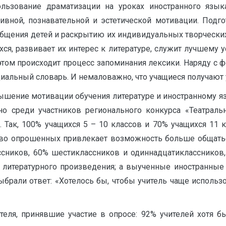
ьзование драматизации на уроках иностранного язык
ивной, познавательной и эстетической мотивации. Подгот
бщения детей и раскрытию их индивидуальных творческих 
я, развивает их интерес к литературе, служит лучшему 
 этом происходит процесс запоминания лексики. Наряду 
альный словарь. И немаловажно, что учащиеся получают 
ышение мотивации обучения литературе и иностранному я
но среди участников регионального конкурса «Театральн
. Так, 100% учащихся 5 – 10 классов и 70% учащихся 11 
во опрошенных привлекает возможность больше общаться с
лассников, 60% шестиклассников и одиннадцатиклассников
литературного произведения; а выученные иностранные 
ыбрали ответ: «Хотелось бы, чтобы учитель чаще использ
еля, принявшие участие в опросе: 92% учителей хотя б