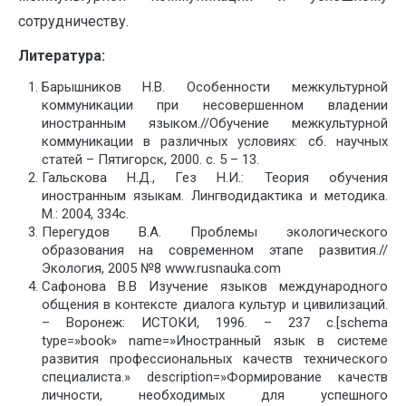
сотрудничеству.
Литература:
Барышников Н.В. Особенности межкультурной
коммуникации при несовершенном владении
иностранным языком.//Обучение межкультурной
коммуникации в различных условиях: сб. научных
статей – Пятигорск, 2000. c. 5 – 13.
Гальскова Н.Д., Гез Н.И.: Теория обучения
иностранным языкам. Лингводидактика и методика.
М.: 2004, 334с.
Перегудов В.А. Проблемы экологического
образования на современном этапе развития.//
Экология, 2005 №8 www.rusnauka.com
Сафонова В.В Изучение языков международного
общения в контексте диалога культур и цивилизаций.
– Воронеж: ИСТОКИ, 1996. – 237 с.[schema
type=»book» name=»Иностранный язык в системе
развития профессиональных качеств технического
специалиста.» description=»Формирование качеств
личности, необходимых для успешного