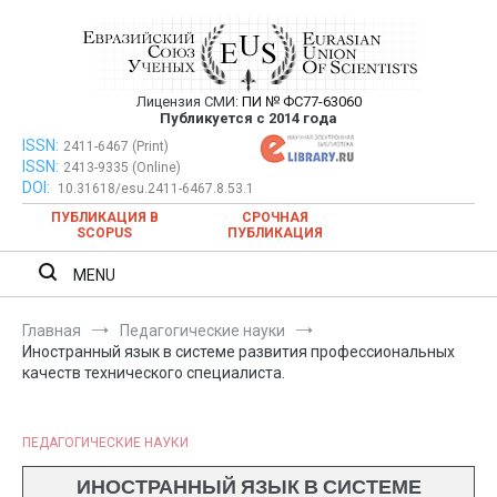
Перейти
к
содержимому
Лицензия СМИ:
ПИ № ФС77-63060
Евразийский Союз Ученых —
Публикуется с 2014 года
публикация научных статей в
ISSN:
Евразийский Союз Ученых — публикация научных статей в
2411-6467 (Print)
ISSN:
2413-9335 (Online)
ежемесячном научном журнале
ежемесячном научном журнале
DOI:
10.31618/esu.2411-6467.8.53.1
ПУБЛИКАЦИЯ В
СРОЧНАЯ
SCOPUS
ПУБЛИКАЦИЯ
MENU
Главная
Педагогические науки
Иностранный язык в системе развития профессиональных
качеств технического специалиста.
ПЕДАГОГИЧЕСКИЕ НАУКИ
ИНОСТРАННЫЙ ЯЗЫК В СИСТЕМЕ