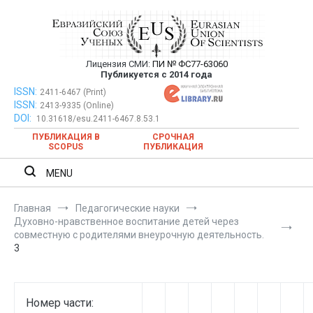
Перейти
к
содержимому
Лицензия СМИ:
ПИ № ФС77-63060
Евразийский Союз Ученых —
Публикуется с 2014 года
публикация научных статей в
ISSN:
Евразийский Союз Ученых — публикация научных статей в
2411-6467 (Print)
ISSN:
2413-9335 (Online)
ежемесячном научном журнале
ежемесячном научном журнале
DOI:
10.31618/esu.2411-6467.8.53.1
ПУБЛИКАЦИЯ В
СРОЧНАЯ
SCOPUS
ПУБЛИКАЦИЯ
MENU
Главная
Педагогические науки
Духовно-нравственное воспитание детей через
совместную с родителями внеурочную деятельность.
3
Номер части: