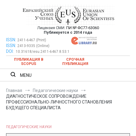
Перейти
к
содержимому
Лицензия СМИ:
ПИ № ФС77-63060
Евразийский Союз Ученых —
Публикуется с 2014 года
публикация научных статей в
ISSN:
Евразийский Союз Ученых — публикация научных статей в
2411-6467 (Print)
ISSN:
2413-9335 (Online)
ежемесячном научном журнале
ежемесячном научном журнале
DOI:
10.31618/esu.2411-6467.8.53.1
ПУБЛИКАЦИЯ В
СРОЧНАЯ
SCOPUS
ПУБЛИКАЦИЯ
MENU
Главная
Педагогические науки
ДИАГНОСТИЧЕСКОЕ СОПРОВОЖДЕНИЕ
ПРОФЕССИОНАЛЬНО-ЛИЧНОСТНОГО СТАНОВЛЕНИЯ
БУДУЩЕГО СПЕЦИАЛИСТА
ПЕДАГОГИЧЕСКИЕ НАУКИ