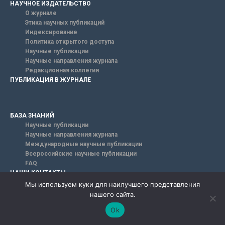
НАУЧНОЕ ИЗДАТЕЛЬСТВО
О журнале
Этика научных публикаций
Индексирование
Политика открытого доступа
Научные публикации
Научные направления журнала
Редакционная коллегия
ПУБЛИКАЦИЯ В ЖУРНАЛЕ
БАЗА ЗНАНИЙ
Научные публикации
Научные направления журнала
Международные научные публикации
Всероссийские научные публикации
FAQ
НАШИ КОНТАКТЫ
198320, Санкт-Петербург,
Мы используем куки для наилучшего представления
г. Красное Село, ул. Геологическая, дом 44, ЛИТ А.
нашего сайта.
info@euroasia-science.ru
Ok