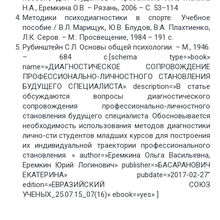
Н.А., Еремкина О.В. – Рязань, 2006 – С. 53–114.
Методики психодиагностики в спорте: Учебное
пособие / В.Л. Марищук, Ю.В. Блудов, В.А. Плахтиенко,
Л.К. Серов. – М.: Просвещение, 1984 – 191 с.
Рубинштейн С.Л. Основы общей психологии. – М., 1946.
– 684 с.[schema type=»book»
name=»ДИАГНОСТИЧЕСКОЕ СОПРОВОЖДЕНИЕ
ПРОФЕССИОНАЛЬНО-ЛИЧНОСТНОГО СТАНОВЛЕНИЯ
БУДУЩЕГО СПЕЦИАЛИСТА» description=»В статье
обсуждаются вопросы диагностического
сопровождения профессионально-личностного
становления будущего специалиста. Обосновывается
необходимость использования методов диагностики
лично-сти студентов младших курсов для построения
их индивидуальной траектории профессионального
становления. » author=»Еремкина Ольга Васильевна,
Еремкин Юрий Логинович» publisher=»БАСАРАНОВИЧ
ЕКАТЕРИНА» pubdate=»2017-02-27″
edition=»ЕВРАЗИЙСКИЙ СОЮЗ
УЧЕНЫХ_25.07.15_07(16)» ebook=»yes» ]