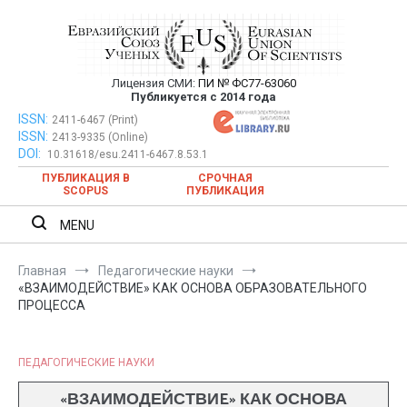
Перейти
к
содержимому
Лицензия СМИ:
ПИ № ФС77-63060
Евразийский Союз Ученых —
Публикуется с 2014 года
публикация научных статей в
ISSN:
Евразийский Союз Ученых — публикация научных статей в
2411-6467 (Print)
ISSN:
2413-9335 (Online)
ежемесячном научном журнале
ежемесячном научном журнале
DOI:
10.31618/esu.2411-6467.8.53.1
ПУБЛИКАЦИЯ В
СРОЧНАЯ
SCOPUS
ПУБЛИКАЦИЯ
MENU
Главная
Педагогические науки
«ВЗАИМОДЕЙСТВИE» КАК ОСНОВА ОБРАЗОВАТЕЛЬНОГО
ПРОЦЕССА
ПЕДАГОГИЧЕСКИЕ НАУКИ
«ВЗАИМОДЕЙСТВИE» КАК ОСНОВА