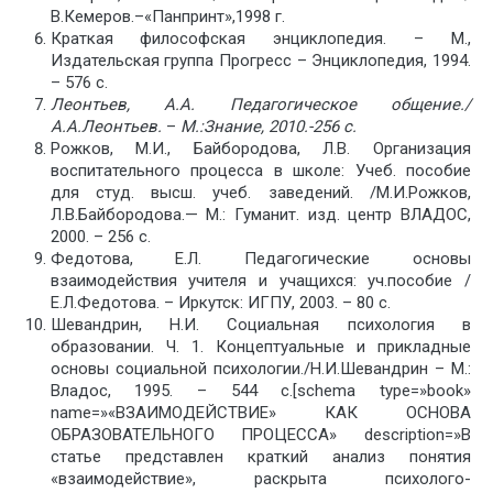
В.Кемеров.–«Панпринт»,1998 г.
Краткая философская энциклопедия. – М.,
Издательская группа Прогресс – Энциклопедия, 1994.
– 576 с.
Леонтьев, А.А. Педагогическое общение./
А.А.Леонтьев.
–
М.:Знание, 2010.-256 с.
Рожков, М.И., Байбородова, Л.В. Организация
воспитательного процесса в школе: Учеб. пособие
для студ. высш. учеб. заведений. /М.И.Рожков,
Л.В.Байбородова.— М.: Гуманит. изд. центр ВЛАДОС,
2000. – 256 с.
Федотова, Е.Л. Педагогические основы
взаимодействия учителя и учащихся: уч.пособие /
Е.Л.Федотова. – Иркутск: ИГПУ, 2003. – 80 с.
Шевандрин, Н.И. Социальная психология в
образовании. Ч. 1. Концептуальные и прикладные
основы социальной психологии./Н.И.Шевандрин – М.:
Владос, 1995. – 544 с.[schema type=»book»
name=»«ВЗАИМОДЕЙСТВИE» КАК ОСНОВА
ОБРАЗОВАТЕЛЬНОГО ПРОЦЕССА» description=»В
статье представлен краткий анализ понятия
«взаимодействие», раскрыта психолого-