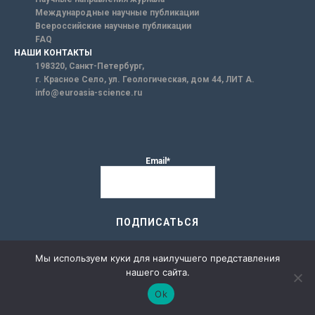
Международные научные публикации
Всероссийские научные публикации
FAQ
НАШИ КОНТАКТЫ
198320, Санкт-Петербург,
г. Красное Село, ул. Геологическая, дом 44, ЛИТ А.
info@euroasia-science.ru
Email*
Мы используем куки для наилучшего представления
нашего сайта.
Администрация сайта не несет никакой ответственности за
Ok
точность содержания информации опубликованной на сайте, а так