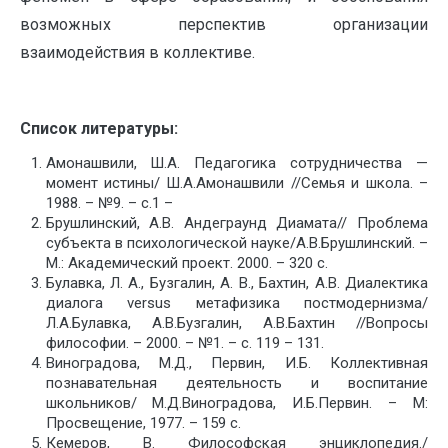
возможных перспектив организации
взаимодействия в коллективе.
Список литературы:
Амонашвили, Ш.А. Педагогика сотрудничества —
момент истины/ Ш.А.Амонашвили //Семья и школа. –
1988. – №9. – с.1 –
Брушлинский, А.В. Андеграунд Диамата// Проблема
субъекта в психологической науке/А.В.Брушлинский. –
М.: Академический проект. 2000. – 320 с.
Булавка, Л. А., Бузгалин, А. В., Бахтин, А.В. Диалектика
диалога versus метафизика постмодернизма/
Л.А.Булавка, А.В.Бузгалин, А.В.Бахтин //Вопросы
философии. – 2000. – №1. – с. 119 – 131.
Виноградова, М.Д., Первин, И.Б. Коллективная
познавательная деятельность и воспитание
школьников/ М.Д.Виноградова, И.Б.Первин. – М:
Просвещение, 1977. – 159 с.
Кемеров, В. Философская энциклопедия./