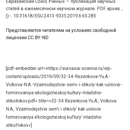
Евразийский Союз Ученых — публикация научных
статей в ежемесячном научном журнале. PDF архив. ;
():-. 10.31618/ESU.2413-9335.2019.6.65.285
Представляется читателям на условиях свободной
лицензии CC BY-ND
[pdf-embedder url=»https://euroasia-science.ru/wp-
content/uploads/2019/09/32-34-Rezenkova-Yu.A.-
Volkova-N.A.-Vzaimodejstvie-semi-i-shkoly-kak-uslovie-
formirovaniya-ekologicheskoj-kultury-mladshix-
shkolnikov.pdf» title=»32-34 Rezenkova Yu.A., Volkova
N.A., Vzaimodejstvie sem’i i shkoly’ kak uslovie
formirovaniya e’kologicheskoj kul’tury’ mladshix
shkol’nikov»]