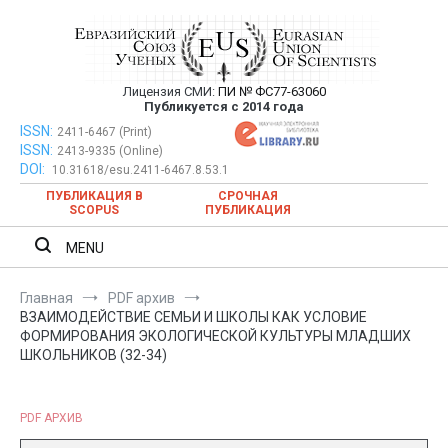
Перейти
к
содержимому
Лицензия СМИ:
ПИ № ФС77-63060
Евразийский Союз Ученых —
Публикуется с 2014 года
публикация научных статей в
ISSN:
Евразийский Союз Ученых — публикация научных статей в
2411-6467 (Print)
ISSN:
2413-9335 (Online)
ежемесячном научном журнале
ежемесячном научном журнале
DOI:
10.31618/esu.2411-6467.8.53.1
ПУБЛИКАЦИЯ В
СРОЧНАЯ
SCOPUS
ПУБЛИКАЦИЯ
MENU
Главная
PDF архив
ВЗАИМОДЕЙСТВИЕ СЕМЬИ И ШКОЛЫ КАК УСЛОВИЕ
ФОРМИРОВАНИЯ ЭКОЛОГИЧЕСКОЙ КУЛЬТУРЫ МЛАДШИХ
ШКОЛЬНИКОВ (32-34)
PDF АРХИВ