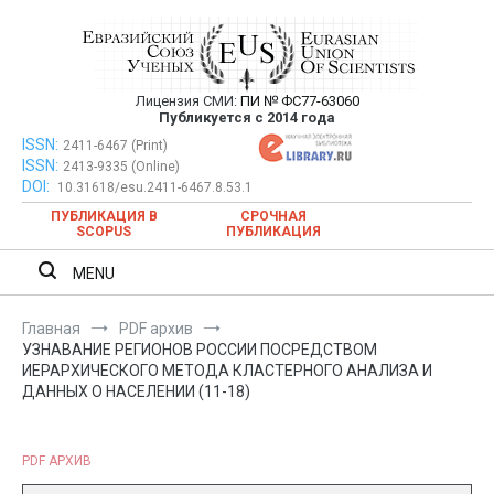
Перейти
к
содержимому
Лицензия СМИ:
ПИ № ФС77-63060
Евразийский Союз Ученых —
Публикуется с 2014 года
публикация научных статей в
ISSN:
Евразийский Союз Ученых — публикация научных статей в
2411-6467 (Print)
ISSN:
2413-9335 (Online)
ежемесячном научном журнале
ежемесячном научном журнале
DOI:
10.31618/esu.2411-6467.8.53.1
ПУБЛИКАЦИЯ В
СРОЧНАЯ
SCOPUS
ПУБЛИКАЦИЯ
MENU
Главная
PDF архив
УЗНАВАНИЕ РЕГИОНОВ РОССИИ ПОСРЕДСТВОМ
ИЕРАРХИЧЕСКОГО МЕТОДА КЛАСТЕРНОГО АНАЛИЗА И
ДАННЫХ О НАСЕЛЕНИИ (11-18)
PDF АРХИВ