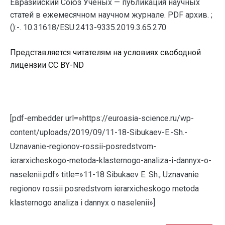
Евразийский Союз Ученых — публикация научных
статей в ежемесячном научном журнале. PDF архив. ;
():-. 10.31618/ESU.2413-9335.2019.3.65.270
Представляется читателям на условиях свободной
лицензии CC BY-ND
[pdf-embedder url=»https://euroasia-science.ru/wp-
content/uploads/2019/09/11-18-Sibukaev-E.-Sh.-
Uznavanie-regionov-rossii-posredstvom-
ierarxicheskogo-metoda-klasternogo-analiza-i-dannyx-o-
naselenii.pdf» title=»11-18 Sibukaev E. Sh., Uznavanie
regionov rossii posredstvom ierarxicheskogo metoda
klasternogo analiza i dannyx o naselenii»]