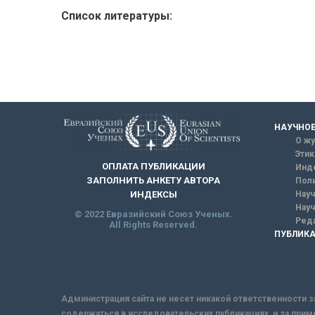
Список литературы:
НАУЧНОЕ
О жу
Этик
ОПЛАТА ПУБЛИКАЦИИ
Инд
ЗАПОЛНИТЬ АНКЕТУ АВТОРА
Поли
Науч
ИНДЕКСЫ
Науч
© 2022 Евразийский Союз Ученых.
Реда
All Rights Reserved.
ПУБЛИКА
Администрация сайта не несет никакой ответственности з
содержаться в исследовательских публикациях, и за прим