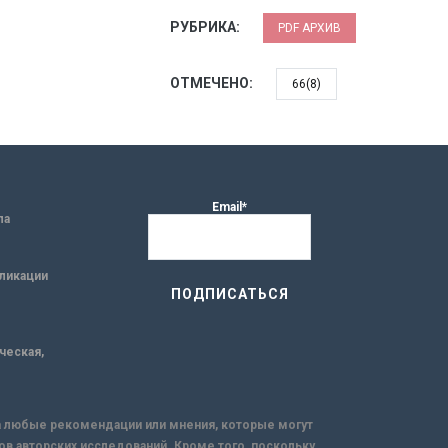
РУБРИКА:
PDF АРХИВ
ОТМЕЧЕНО:
66(8)
Email*
ла
ликации
ическая,
за любые рекомендации или мнения, которые могут
ов авторских исследований. Кроме того, поскольку