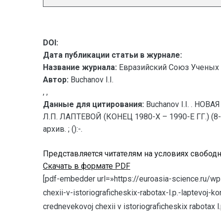
DOI:
Дата публикации статьи в журнале:
Название журнала:
Евразийский Союз Ученых 
Автор:
Buchanov I.I.
, ,
Данные для цитирования:
Buchanov I.I. . 
Л.П. ЛАПТЕВОЙ (КОНЕЦ 1980-Х – 1990-Е ГГ.) (8
архив. ; ():-.
Представляется читателям на условиях свобод
Скачать в формате PDF
[pdf-embedder url=»https://euroasia-science.ru/
chexii-v-istoriograficheskix-rabotax-l.p.-laptevoj
crednevekovoj chexii v istoriograficheskix rabotax l