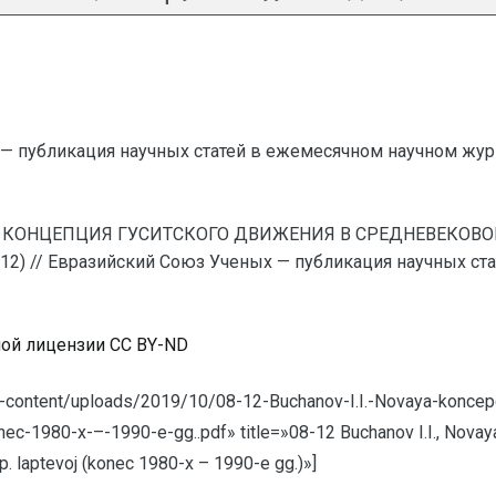
— публикация научных статей в ежемесячном научном жур
НОВАЯ КОНЦЕПЦИЯ ГУСИТСКОГО ДВИЖЕНИЯ В CРЕДНЕВЕКО
-12) // Евразийский Союз Ученых — публикация научных с
ной лицензии CC BY-ND
wp-content/uploads/2019/10/08-12-Buchanov-I.I.-Novaya-koncep
-konec-1980-x-–-1990-e-gg..pdf» title=»08-12 Buchanov I.I., Nova
.p. laptevoj (konec 1980-x – 1990-e gg.)»]