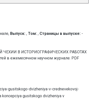
нале,
Выпуск:
,
Том:
,
Страницы в выпуске:
-
ВОЙ ЧЕХИИ В ИСТОРИОГРАФИЧЕСКИХ РАБОТАХ
татей в ежемесячном научном журнале. PDF
ciya-gusitskogo-dvizheniya-v-crednevekovoj-
ya koncepciya gusitskogo dvizheniya v