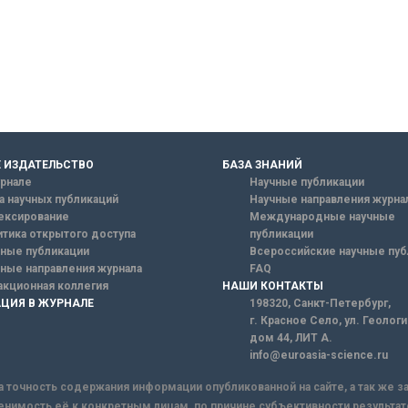
 ИЗДАТЕЛЬСТВО
БАЗА ЗНАНИЙ
рнале
Научные публикации
а научных публикаций
Научные направления журна
ексирование
Международные научные
тика открытого доступа
публикации
ные публикации
Всероссийские научные пуб
ные направления журнала
FAQ
кционная коллегия
НАШИ КОНТАКТЫ
ЦИЯ В ЖУРНАЛЕ
198320, Санкт-Петербург,
г. Красное Село, ул. Геолог
дом 44, ЛИТ А.
info@euroasia-science.ru
а точность содержания информации опубликованной на сайте, а так же 
енимость её к конкретным лицам, по причине субъективности результат