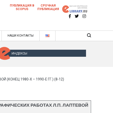
ПУБЛИКАЦИЯ В
СРОЧНАЯ
SCOPUS
ПУБЛИКАЦИЯ
 научных статей в ежемесячном научном
нале
ячном научном журнале
НАШИ КОНТАКТЫ
ИНДЕКСЫ
КОНЕЦ 1980-Х – 1990-Е ГГ.) (8-12)
АФИЧЕСКИХ РАБОТАХ Л.П. ЛАПТЕВОЙ