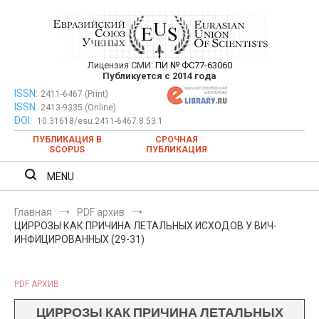
Перейти
к
содержимому
Лицензия СМИ:
ПИ № ФС77-63060
Евразийский Союз Ученых —
Публикуется с 2014 года
публикация научных статей в
ISSN:
Евразийский Союз Ученых — публикация научных статей в
2411-6467 (Print)
ISSN:
2413-9335 (Online)
ежемесячном научном журнале
ежемесячном научном журнале
DOI:
10.31618/esu.2411-6467.8.53.1
ПУБЛИКАЦИЯ В
СРОЧНАЯ
SCOPUS
ПУБЛИКАЦИЯ
MENU
Главная
PDF архив
ЦИРРОЗЫ КАК ПРИЧИНА ЛЕТАЛЬНЫХ ИСХОДОВ У ВИЧ-
ИНФИЦИРОВАННЫХ (29-31)
PDF АРХИВ
ЦИРРОЗЫ КАК ПРИЧИНА ЛЕТАЛЬНЫХ