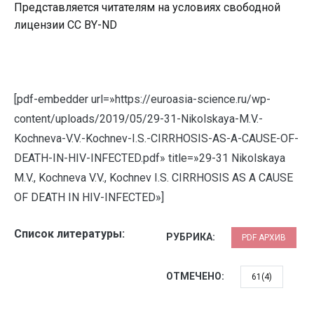
Представляется читателям на условиях свободной
лицензии CC BY-ND
[pdf-embedder url=»https://euroasia-science.ru/wp-
content/uploads/2019/05/29-31-Nikolskaya-M.V.-
Kochneva-V.V.-Kochnev-I.S.-CIRRHOSIS-AS-A-CAUSE-OF-
DEATH-IN-HIV-INFECTED.pdf» title=»29-31 Nikolskaya
M.V., Kochneva V.V., Kochnev I.S. CIRRHOSIS AS A CAUSE
OF DEATH IN HIV-INFECTED»]
Список литературы:
РУБРИКА:
PDF АРХИВ
ОТМЕЧЕНО:
61(4)