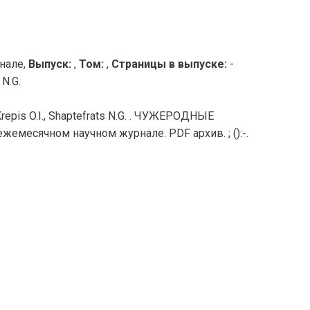
нале,
Выпуск:
,
Том:
,
Страницы в выпуске:
-
 N.G.
I., Krepis O.I., Shaptefrats N.G. . ЧУЖЕРОДНЫЕ
есячном научном журнале. PDF архив. ; ():-.