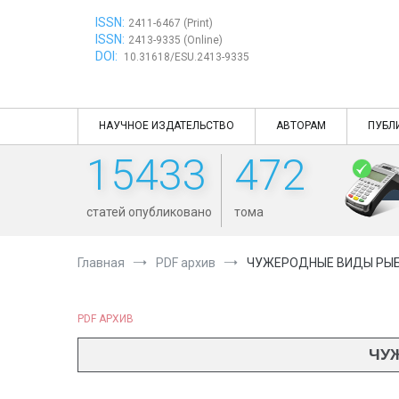
Перейти
ISSN:
к
2411-6467 (Print)
ISSN:
содержимому
2413-9335 (Online)
DOI:
10.31618/ESU.2413-9335
НАУЧНОЕ ИЗДАТЕЛЬСТВО
АВТОРАМ
ПУБЛ
15433
472
статей опубликовано
тома
Главная
PDF архив
ЧУЖЕРОДНЫЕ ВИДЫ РЫБ
PDF АРХИВ
ЧУ