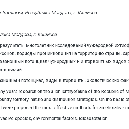
т Зоологии, Республика Молдова, г. Кишинев
блика Молдова, г. Кишинев
 результаты многолетних исследований чужеродной ихти
сонов, периоды проникновения на территорию страны, хара
нвазионный потенциал чужеродных и интервентных видов
оинвазий.
ионный потенциал, виды интервенты, экологические факт
ny years research on the alien ichthyofauna of the Republic of 
country territory, nature and distribution strategies. On the basi
, and were proposed the most effective methods for ameliorativ
invasive species, environmental factors, idioadaptation.