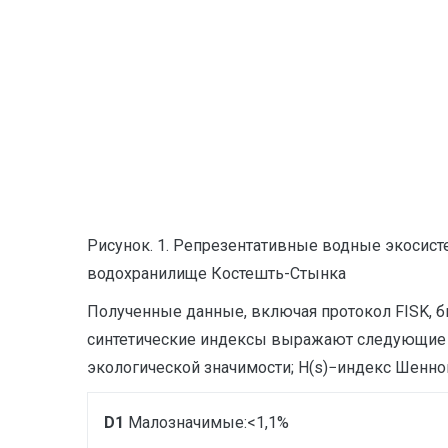
Рисунок. 1. Репрезентативные водные экосисте
водохранилище Костешть-Стынка
Полученные данные, включая протокол FISK, бы
синтетические индексы выражают следующие зн
экологической значимости; H(s)−индекс Шеннон
D1
Малозначимые:<1,1%