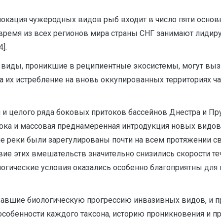
локация чужеродных видов рыб входит в число пяти основн
ее время из всех регионов мира страны СНГ занимают лиди
].
 виды, проникшие в реципиентные экосистемы, могут выз
 их истребление на вновь оккупированных территориях ча
сел и целого ряда боковых притоков бассейнов Днестра и 
ока и массовая преднамеренная интродукция новых видов 
ие реки были зарегулированы почти на всем протяжении с
вие этих вмешательств значительно снизились скорости те
огические условия оказались особенно благоприятны дл
звавшие биологическую прогрессию инвазивных видов, и 
особенности каждого таксона, историю проникновения и п