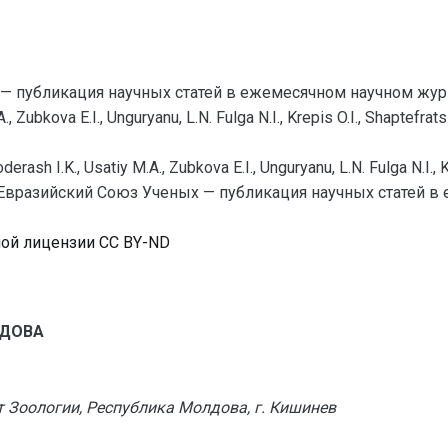
— публикация научных статей в ежемесячном научном жур
A., Zubkova E.I., Unguryanu, L.N. Fulga N.I., Krepis O.I., Shaptefrats
 Toderash I.K., Usatiy M.A., Zubkova E.I., Unguryanu, L.N. Fulga N.
зийский Союз Ученых — публикация научных статей в ежем
ной лицензии CC BY-ND
ЛДОВА
т Зоологии, Республика Молдова, г. Кишинев