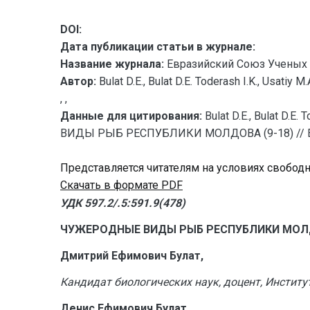
DOI:
Дата публикации статьи в журнале:
Название журнала:
Евразийский Союз Ученых 
Автор:
Bulat D.E., Bulat D.E. Toderash I.K., Usatiy M.
, ,
Данные для цитирования:
Bulat D.E., Bulat D.E.
ВИДЫ РЫБ РЕСПУБЛИКИ МОЛДОВА (9-18) // Евра
Представляется читателям на условиях свобод
Скачать в формате PDF
УДК 597.2/.5:591.9(478)
ЧУЖЕРОДНЫЕ ВИДЫ РЫБ РЕСПУБЛИКИ МО
Дмитрий Ефимович Булат,
Кандидат биологических наук, доцент, Институ
Денис Ефимович Булат,