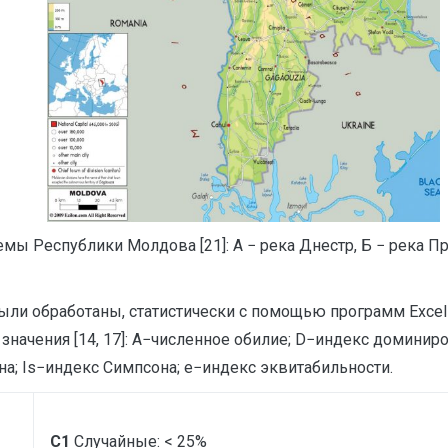
мы Республики Молдова [21]: А − река Днестр, Б − река Пр
ли обработаны, статистически с помощью программ Excel-
ачения [14, 17]: A−численное обилие; D−индекс доминиро
а; Is−индекс Симпсона; e−индекс эквитабильности.
C1
Случайные: < 25%