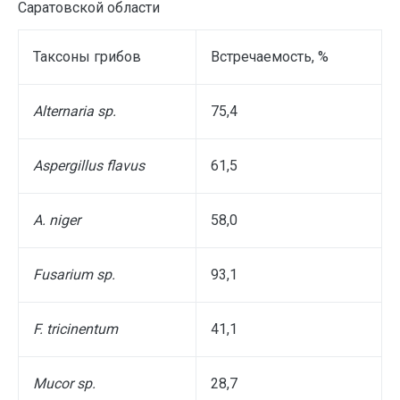
Саратовской области
Таксоны грибов
Встречаемость, %
Alternaria sp.
75,4
Aspergillus flavus
61,5
A. niger
58,0
Fusarium sp.
93,1
F. tricinentum
41,1
Mucor sp.
28,7