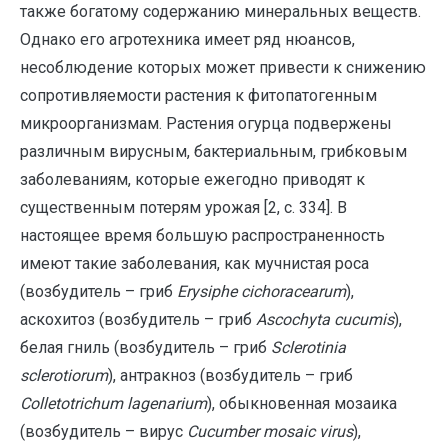
также богатому содержанию минеральных веществ.
Однако его агротехника имеет ряд нюансов,
несоблюдение которых может привести к снижению
сопротивляемости растения к фитопатогенным
микроорганизмам. Растения огурца подвержены
различным вирусным, бактериальным, грибковым
заболеваниям, которые ежегодно приводят к
существенным потерям урожая [2, с. 334]. В
настоящее время большую распространенность
имеют такие заболевания, как мучнистая роса
(возбудитель – гриб
Erysiphe cichoracearum
),
аскохитоз (возбудитель – гриб
Ascochyta cucumis
),
белая гниль (возбудитель – гриб
Sclerotinia
sclerotiorum
), антракноз (возбудитель – гриб
Colletotrichum lagenarium
), обыкновенная мозаика
(возбудитель – вирус
Cucumber mosaic virus
),