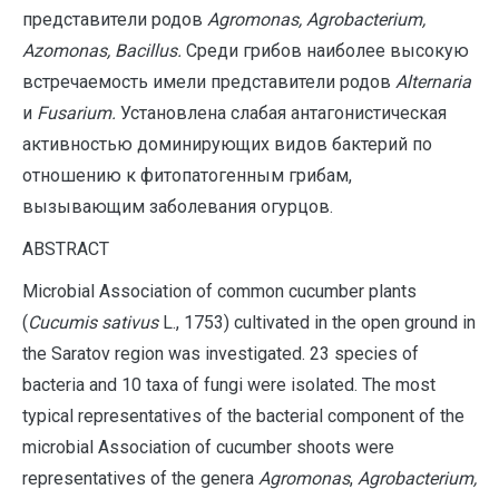
представители родов
Agromonas, Agrobacterium,
Azomonas, Bacillus.
Среди грибов наиболее высокую
встречаемость имели представители родов
Alternaria
и
Fusarium.
Установлена слабая антагонистическая
активностью доминирующих видов бактерий по
отношению к фитопатогенным грибам,
вызывающим заболевания огурцов.
A
BSTRACT
Microbial Association of common cucumber plants
(
Cucumis sativus
L., 1753) cultivated in the open ground in
the Saratov region was investigated. 23 species of
bacteria and 10 taxa of fungi were isolated. The most
typical representatives of the bacterial component of the
microbial Association of cucumber shoots were
representatives of the genera
Agromonas
,
Agrobacterium,