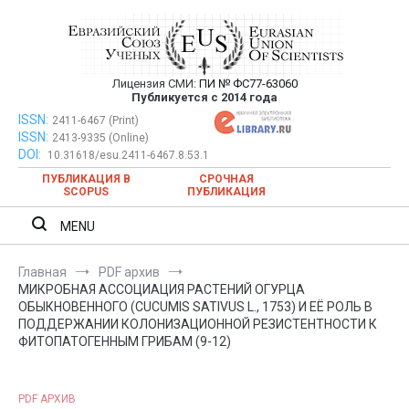
Перейти
к
содержимому
Лицензия СМИ:
ПИ № ФС77-63060
Евразийский Союз Ученых —
Публикуется с 2014 года
публикация научных статей в
ISSN:
Евразийский Союз Ученых — публикация научных статей в
2411-6467 (Print)
ISSN:
2413-9335 (Online)
ежемесячном научном журнале
ежемесячном научном журнале
DOI:
10.31618/esu.2411-6467.8.53.1
ПУБЛИКАЦИЯ В
СРОЧНАЯ
SCOPUS
ПУБЛИКАЦИЯ
MENU
Главная
PDF архив
МИКРОБНАЯ АССОЦИАЦИЯ РАСТЕНИЙ ОГУРЦА
ОБЫКНОВЕННОГО (CUCUMIS SATIVUS L., 1753) И ЕЁ РОЛЬ В
ПОДДЕРЖАНИИ КОЛОНИЗАЦИОННОЙ РЕЗИСТЕНТНОСТИ К
ФИТОПАТОГЕННЫМ ГРИБАМ (9-12)
PDF АРХИВ