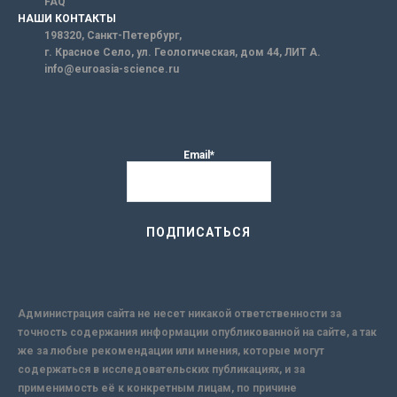
FAQ
НАШИ КОНТАКТЫ
198320, Санкт-Петербург,
г. Красное Село, ул. Геологическая, дом 44, ЛИТ А.
info@euroasia-science.ru
Email*
Администрация сайта не несет никакой ответственности за
точность содержания информации опубликованной на сайте, а так
же за любые рекомендации или мнения, которые могут
содержаться в исследовательских публикациях, и за
применимость её к конкретным лицам, по причине