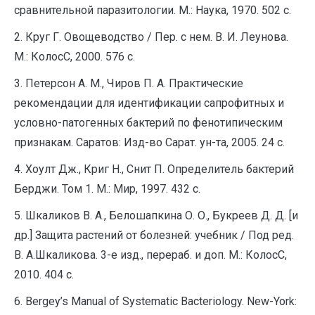
сравнительной паразитологии. М.: Наука, 1970. 502 с.
2. Круг Г. Овощеводство / Пер. с нем. В. И. Леунова.
М.: КолосС, 2000. 576 с.
3. Петерсон А. М., Чиров П. А. Практические
рекомендации для идентификации сапрофитных и
условно-патогенных бактерий по фенотипическим
признакам. Саратов: Изд-во Сарат. ун-та, 2005. 24 с.
4. Хоулт Дж., Криг Н., Снит П. Определитель бактерий
Берджи. Том 1. М.: Мир, 1997. 432 с.
5. Шкаликов В. А., Белошапкина О. О., Букреев Д. Д. [и
др.] Защита растений от болезней: учебник / Под ред.
В. А.Шкаликова. 3-е изд., перераб. и доп. М.: КолосС,
2010. 404 с.
6. Bergey’s Manual of Systematic Bacteriology. New-York: