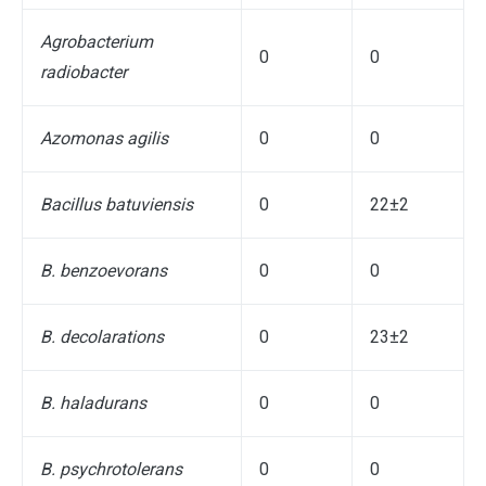
Agrobacterium
0
0
radiobacter
Azomonas agilis
0
0
Bacillus batuviensis
0
22±2
B. benzoevorans
0
0
B. decolarations
0
23±2
B. haladurans
0
0
B. psychrotolerans
0
0