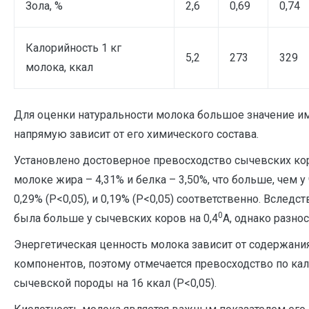
Зола, %
2,6
0,69
0,74
Калорийность 1 кг
5,2
273
329
молока, ккал
Для оценки натуральности молока большое значение им
напрямую зависит от его химического состава.
Установлено достоверное превосходство сычевских ко
молоке жира – 4,31% и белка – 3,50%, что больше, чем 
0,29% (Р<0,05), и 0,19% (Р<0,05) соответственно. Вследс
0
была больше у сычевских коров на 0,4
А, однако разно
Энергетическая ценность молока зависит от содержан
компонентов, поэтому отмечается превосходство по кал
сычевской породы на 16 ккал (Р<0,05).