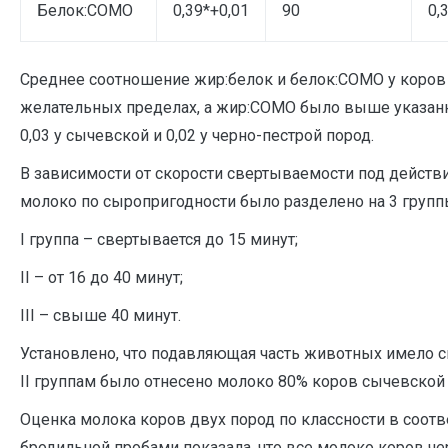
Белок:СОМО
0,39*+0,01
90
0,
Среднее соотношение жир:белок и белок:СОМО у коров
желательных пределах, а жир:СОМО было выше указанног
0,03 у сычевской и 0,02 у черно-пестрой пород.
В зависимости от скорости свертываемости под дейст
молоко по сыропригодности было разделено на 3 групп
I группа – свертывается до 15 минут;
II – от 16 до 40 минут;
III – свыше 40 минут.
Установлено, что подавляющая часть животных имело с
II группам было отнесено молоко 80% коров сычевской 
Оценка молока коров двух пород по классности в соотв
бродильной пробами показала, что все молоко коров ч