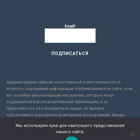
Email*
Администрация сайта не несет никакой ответственности за
точность содержания информации опубликованной на сайте, а так
же за любые рекомендации или мнения, которые могут
содержаться в исследовательских публикациях, и за
применимость её к конкретным лицам, по причине
субъективности результатов авторских исследований. Кроме
того, поскольку интернет не обеспечивает в полной мере
Мы используем куки для наилучшего представления
надежной защиты информации, Сайт не несет ответственности за
нашего сайта.
информацию, присылаемую через интернет.