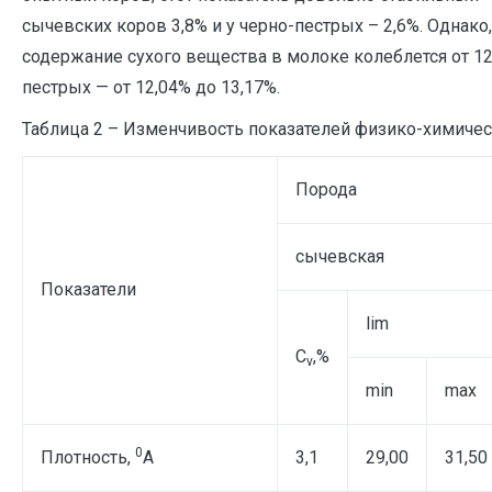
сычевских коров 3,8% и у черно-пестрых – 2,6%. Однак
содержание сухого вещества в молоке колеблется от 12,
пестрых — от 12,04% до 13,17%.
Таблица 2 – Изменчивость показателей физико-химичес
Порода
сычевская
Показатели
lim
C
,%
v
min
max
0
Плотность,
А
3,1
29,00
31,50