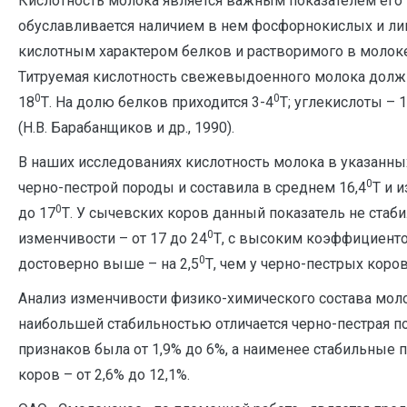
Кислотность молока является важным показателем его 
обуславливается наличием в нем фосфорнокислых и ли
кислотным характером белков и растворимого в молоке
Титруемая кислотность свежевыдоенного молока должн
0
0
18
Т. На долю белков приходится 3-4
Т; углекислоты – 1
(Н.В. Барабанщиков и др., 1990).
В наших исследованиях кислотность молока в указанны
0
черно-пестрой породы и составила в среднем 16,4
Т и 
0
до 17
Т. У сычевских коров данный показатель не стаб
0
изменчивости – от 17 до 24
Т, с высоким коэффициенто
0
достоверно выше – на 2,5
Т, чем у черно-пестрых коров
Анализ изменчивости физико-химического состава моло
наибольшей стабильностью отличается черно-пестрая по
признаков была от 1,9% до 6%, а наименее стабильные 
коров – от 2,6% до 12,1%.