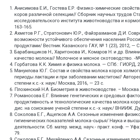
Анисимова Е.И., Гостева Е.Р. Физико-химические свойств
коров различной селекции// Сборник научных трудов Ст
исследовательского института животноводства и кормопро
163-165.
Ахметов Р.Г., Стратонович Ю.Р., Файзрахманов Д.И. Сов
возможности устойчивого обеспечения населения Росс
продуктами/ Вестник Казанского ГАУ, № 1 (23), 2012, — С.
Барабанщиков Н., Харитонова И., Комаров Н. и др. Влиян
качество молока// Молочное и мясное скотоводство. -№5
Горбатова К.К. Химия и физика молока. — СПб.: ГИОРД, 20
Мануилова Ю.Г. Состав и свойства молока коров холмо
периоды лактации и при заболевании маститом// Автореф
степени к.с.-х. наук/ Москва, 2016, — 23 с.
Плохинский Н.А. Биометрия в животноводстве. – Москва. К
Романосова Е.Г. Влияние генетических и средовых факт
продуктивность и технологические качества молока кор
дис. на соискание ученой степени к.с.-х. наук/ ВНИИЖ. Ду
Соколова Е.Г., Ащепков А.А. Сезонные изменения физик
гигиенических показателей молока-сырья/ Наука и высш
деятельности. Сб. матер. межд. науч.- практ. конф. — Уфа
79.
Соколова Е.Г., Михайленко А.А. Сезонные изменения про