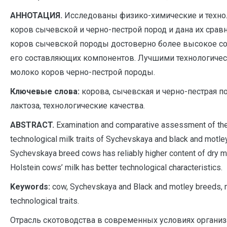
АННОТАЦИЯ.
Исследованы физико-химические и техно
коров сычевской и черно-пестрой пород и дана их срав
коров сычевской породы достоверно более высокое со
его составляющих компонентов. Лучшими технологичес
молоко коров черно-пестрой породы.
Ключевые слова:
корова, сычевская и черно-пестрая по
лактоза, технологические качества.
A
BSTRACT.
Examination and comparative assessment of the
technological milk traits of Sychevskaya and black and motle
Sychevskaya breed cows has reliably higher content of dry m
Holstein cows’ milk has better technological characteristics.
Keywords:
сow, Sychevskaya and Black and motley breeds, mil
technological traits.
Отрасль скотоводства в современных условиях организ