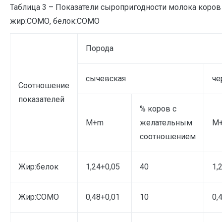
Таблица 3 – Показатели сыропригодности молока коров
жир:СОМО, белок:СОМО
Порода
сычевская
че
Соотношение
показателей
% коров с
M+m
желательным
M
соотношением
Жир:белок
1,24+0,05
40
1,
Жир:СОМО
0,48+0,01
10
0,