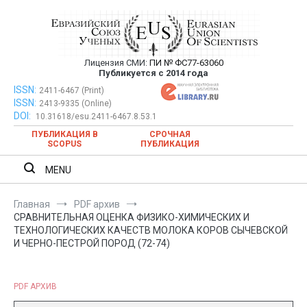
Перейти
к
содержимому
Лицензия СМИ:
ПИ № ФС77-63060
Евразийский Союз Ученых —
Публикуется с 2014 года
публикация научных статей в
ISSN:
Евразийский Союз Ученых — публикация научных статей в
2411-6467 (Print)
ISSN:
2413-9335 (Online)
ежемесячном научном журнале
ежемесячном научном журнале
DOI:
10.31618/esu.2411-6467.8.53.1
ПУБЛИКАЦИЯ В
СРОЧНАЯ
SCOPUS
ПУБЛИКАЦИЯ
MENU
Главная
PDF архив
СРАВНИТЕЛЬНАЯ ОЦЕНКА ФИЗИКО-ХИМИЧЕСКИХ И
ТЕХНОЛОГИЧЕСКИХ КАЧЕСТВ МОЛОКА КОРОВ СЫЧЕВСКОЙ
И ЧЕРНО-ПЕСТРОЙ ПОРОД (72-74)
PDF АРХИВ