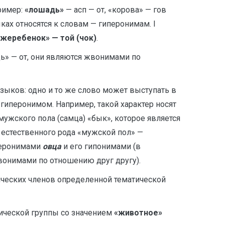
ример:
«лошадь»
— асп — от, «корова» — гов
ках относятся к словам — гиперонимам. I
«жеребенок» — той (чок)
.
ь» — от, они являются жвонимами по
зыков: одно и то же слово может выступать в
 гиперонимом. Например, такой характер носят
ужского пола (самца) «бык», которое является
естественного рода «мужской пол» —
иперонимами
овца
и его гипонимами (в
вонимами по отношению друг другу).
ических членов определенной тематической
тической группы со значением
«животное»