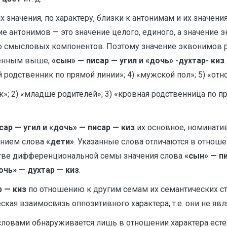
 значения, по характеру, близки к антонимам и их значени
ие антонимов — это значение целого, единого, а значение 
 его смысловых компонентов. Поэтому значение эквонимо
денным выше,
«сын» — писар — угил и «дочь» -духтар- киз
 родственник по прямой линии»; 4) «мужской пол»; 5) «отно
к»; 2) «младше родителей»; 3) «кровная родственница по пря
сар — угил и «дочь» — писар — киз
их основное, номинатив
чением слова
«дети»
. Указанные слова отличаются в отнош
естве дифференциональной семы значения слова
«сын» — пи
очь» — духтар — киз
.
р — киз
по отношению к другим семам их семантических стр
кая взаимосвязь оппозитивного характера, т.е. они не яв
овами обнаруживается лишь в отношении характера естес