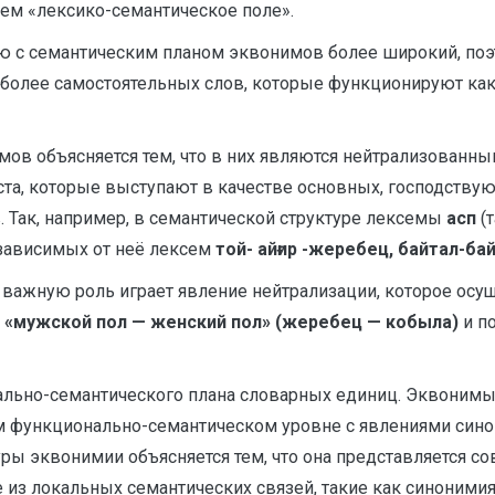
ием «лексико-семантическое поле».
ю с семантическим планом эквонимов более широкий, поэ
 более самостоятельных слов, которые функционируют ка
имов объясняется тем, что в них являются нейтрализован
аста, которые выступают в качестве основных, господству
 Так, например, в семантической структуре лексемы
асп
(т
зависимых от неё лексем
той- айғир -жеребец, байтал-б
важную роль играет явление нейтрализации, которое осу
а
«мужской пол — женский пол»
(жеребец — кобыла)
и по
ально-семантического плана словарных единиц. Эквонимы
ом функционально-семантическом уровне с явлениями син
ры эквонимии объясняется тем, что она представляется 
 из локальных семантических связей, такие как синонимия