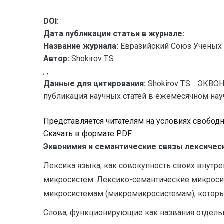
DOI:
Дата публикации статьи в журнале:
Название журнала:
Евразийский Союз Ученых 
Автор:
Shokirov T.S.
, ,
Данные для цитирования:
Shokirov T.S. . Э
публикация научных статей в ежемесячном научно
Представляется читателям на условиях свобод
Скачать в формате PDF
Эквонимия и семантические связы лексичес
Лексика языка, как совокупность своих внутр
микросистем. Лексико-семантические микроси
микросистемам (микромикросистемам), котор
Слова, функционирующие как названия отдель