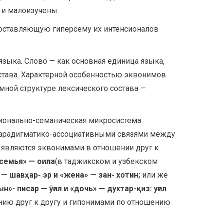
 и малоизучены.
оставляющую гиперсему их интенсионалов
языка. Слово — как основная единица языка,
става. Характерной особенностью эквонимов
емной структуре лексического состава —
ционально-семаническая микросистема
парадигматико-ассоциативными связями между
 являются эквонимами в отношении друг к
семья» — оила
(в таджикском и узбекском
— шавҳар- эр и «жена» — зан- хотин;
или же
ын»- писар — ӯғил и «дочь» — духтар-қиз: уғил
ию друг к другу и гипонимами по отношению