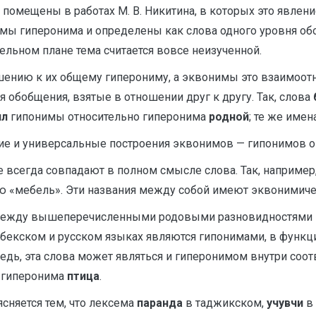
помещены в работах М. В. Никитина, в которых это явлени
мы гиперонима и определены как слова одного уровня об
ительном плане тема считается вовсе неизученной.
ению к их общему гиперониму, а эквонимы это взаимоотн
 обобщения, взятые в отношении друг к другу. Так, слова
ил
гипонимы относительно гиперонима
родной
; те же име
ие и универсальные построения эквонимов — гипонимов 
е всегда совпадают в полном смысле слова. Так, например
ю «мебель». Эти названия между собой имеют эквонимиче
ежду вышеперечисленными родовыми разновидностями как
узбекском и русском языках являются гипонимами, в функ
редь, эта слова может являться и гиперонимом внутри со
а гиперонима
птица
.
сняется тем, что лексема
паранда
в таджикском,
учувчи
в 