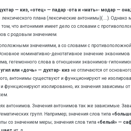
-духтар — киз, «отец» — падар -ота и «мать»- модар — он
 лексического плана (лексические антонимы)(…..). Однак
в том, что антонимия имеет дело со словами с противопо
лов с родовым значением.
оположными значениями, а со словами с противоположной 
Основное номинативно-денотативное значение эквонимов и
има, гегемонного слова в отношении эквонимов-гипонимов
угил или «дочь» — духтар- киз
не отличаются от основног
ого, антонимы существуют и функционируют не изолированн
 и функционируют изолированно, их значения зависимы от
сем.
иях антонимов. Значения антонимов так же зависимые. Зав
матических групп. Например; значения слов типа
«большо
ппы со значением меры; значения слов типа
«белый» — саф
м
цвет
ит. д.