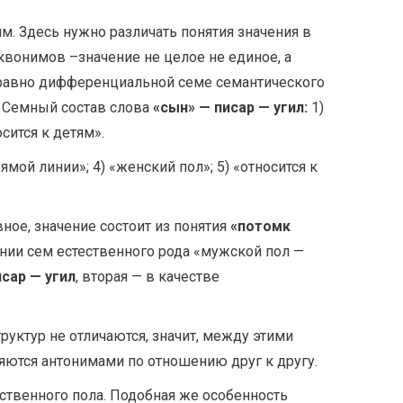
ям. Здесь нужно различать понятия значения в
эквонимов –значение не целое не единое, а
в равно дифференциальной семе семантического
. Семный состав слова
«сын» — писар — угил:
1)
сится к детям».
мой линии»; 4) «женский пол»; 5) «относится к
ное, значение состоит из понятия
«потомк
ении сем естественного рода «мужской пол —
сар — угил
, вторая — в качестве
уктур не отличаются, значит, между этими
ляются антонимами по отношению друг к другу.
твенного пола. Подобная же особенность