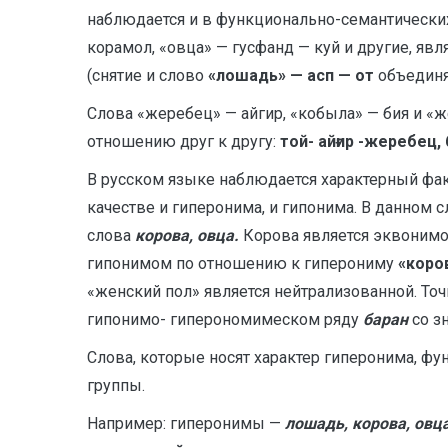
наблюдается и в функционально-семантических
корамол, «овца» — гусфанд — куй и другие, яв
(снятие и слово
«лошадь» — асп — от
объединя
Слова «жеребец» — айгир, «кобыла» — бия и «
отношению друг к другу:
той- айғир -жеребец
В русском языке наблюдается характерный фак
качестве и гиперонима, и гипонима. В данном 
слова
корова, овца.
Корова является эквонимо
гипонимом по отношению к гиперониму
«коро
«женский пол» является нейтрализованной. Т
гипонимо- гиперономимеском ряду
баран
со з
Слова, которые носят характер гиперонима, ф
группы.
Например: гиперонимы —
лошадь, корова, овц