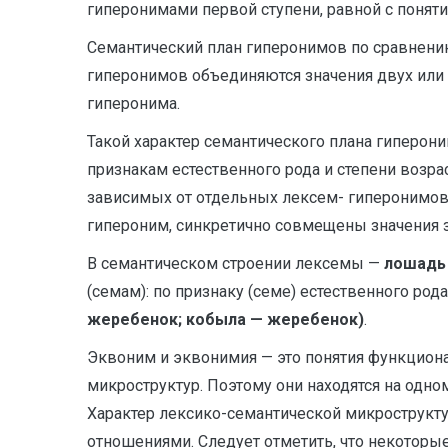
гиперонимами первой ступени, равной с понят
Семантический план гиперонимов по сравнени
гиперонимов объединяются значения двух или
гиперонима.
Такой характер семантического плана гиперон
признакам естественного рода и степени возр
зависимых от отдельных лексем- гиперонимов.
гипероним, синкретично совмещены значения 
В семантическом строении лексемы —
лошадь
(семам): по признаку (семе) естественного род
жеребенок; кобыла — жеребенок)
.
Эквоним и эквонимия — это понятия функцион
микроструктур. Поэтому они находятся на одн
Характер лексико-семантической микрострукту
отношениями. Следует отметить, что некоторые