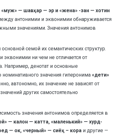
а; «муж» — шавҳар — эр и «жена» -зан — хотин
о между антонимии и эквонимии обнаруживается
ложными значениями. Значения антонимов
основной семой их семантических структур.
 эквонимии ни чем не отличается от
. Например, денотат и основные
о номинативного значения гиперонима
«дети»
о, автономно, их значение не зависят от
 значений других самостоятельно
исимость значения антонимов определяется в
й» — калон — катта, «маленький» — хурд-
ед — ок, «черный» — сиёҳ – кора
и другие —