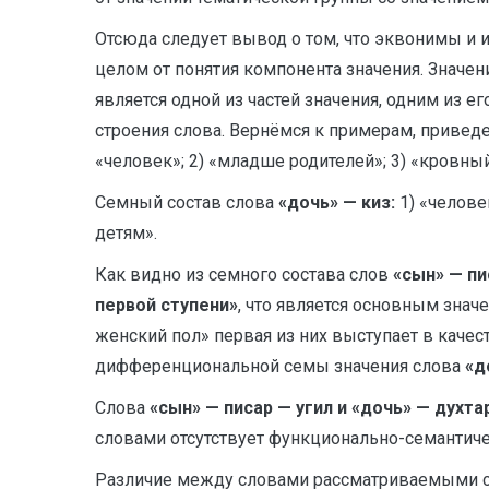
Отсюда следует вывод о том, что эквонимы и их
целом от понятия компонента значения. Значен
является одной из частей значения, одним из
строения слова. Вернёмся к примерам, приве
«человек»; 2) «младше родителей»; 3) «кровный
Семный состав слова
«дочь» — киз:
1) «челове
детям».
Как видно из семного состава слов
«сын» — пи
первой ступени»
, что является основным зна
женский пол» первая из них выступает в кач
дифференциональной семы значения слова
«д
Слова
«сын» — писар — угил и «дочь» — духта
словами отсутствует функционально-семантичес
Различие между словами рассматриваемыми сл