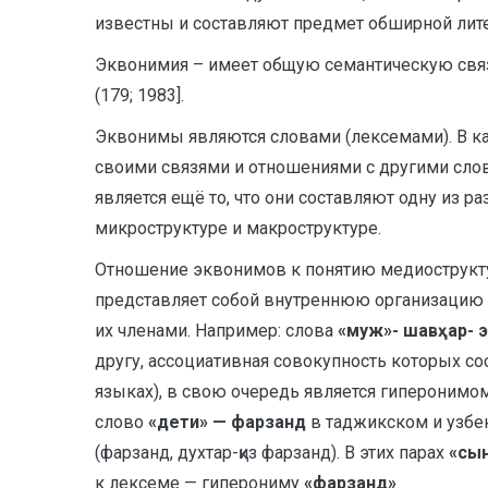
известны и составляют предмет обширной лите
Эквонимия – имеет общую семантическую свя
(179; 1983].
Эквонимы являются словами (лексемами). В кач
своими связями и отношениями с другими слов
является ещё то, что они составляют одну из 
микроструктуре и макроструктуре.
Отношение эквонимов к понятию медиострукту
представляет собой внутреннюю организацию
их членами. Например: слова
«муж»- шавҳар- э
другу, ассоциативная совокупность которых со
языках), в свою очередь является гипероним
слово
«дети» — фарзанд
в таджикском и узбе
(фарзанд, духтар-қиз фарзанд). В этих парах
«сын
к лексеме — гиперониму
«фарзанд»
.