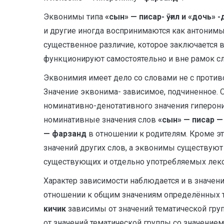
Эквонимы типа
«сын» — писар- ӯғил и «дочь» 
и другие иногда воспринимаются как антонимы
существенное различие, которое заключается 
функционируют самостоятельно и вне рамок с
Эквонимия имеет дело со словами не с против
Значение эквонима- зависимое, подчиненное. 
номинативно-денотативного значения гиперон
номинативные значения слов
«сын» — писар — 
— фарзанд
в отношении к родителям. Кроме эт
значений других слов, а эквонимы существуют
существующих и отдельно употребляемых лек
Характер зависимости наблюдается и в значен
отношении к общим значениям определённых те
кичик
зависимы от значений тематической гру
от значений тематической группы со значение