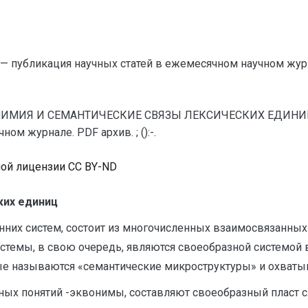
— публикация научных статей в ежемесячном научном жур
КВОНИМИЯ И СЕМАНТИЧЕСКИЕ СВЯЗЫ ЛЕКСИЧЕСКИХ ЕДИНИЦ (
м журнале. PDF архив. ; ():-.
ной лицензии CC BY-ND
ких единиц
енних систем, состоит из многочисленных взаимосвязанных
стемы, в свою очередь, являются своеобразной системой
ые называются «семантические микроструктуры» и охваты
ных понятий -эквонимы, составляют своеобразный пласт с