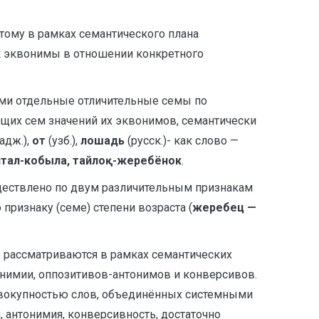
тому в рамках семантического плана
к эквонимы в отношении конкретного
ными отдельные отличительные семы по
ющих сем значений их эквонимов, семантически
адж.),
от
(узб.),
лошадь
(русск.)- как слово —
айтал-кобыла, тайлоқ-жеребёнок
.
ществлено по двум различительным признакам
 признаку (семе) степени возраста (
жеребец —
 рассматриваются в рамках семантических
онимии, оппозитивов-антонимов и конверсивов.
совокупностью слов, объединённых системными
, антонимия, конверсивность, достаточно