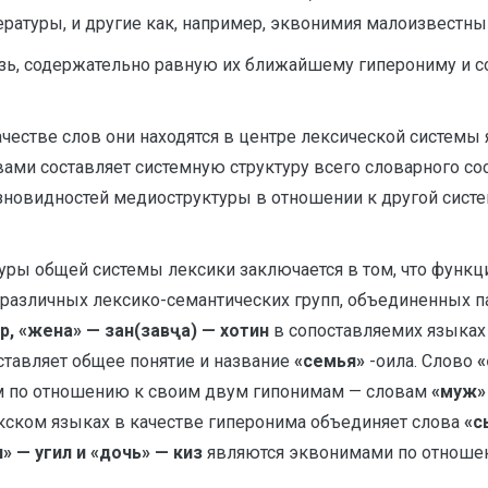
ратуры, и другие как, например, эквонимия малоизвестны
зь, содержательно равную их ближайшему гиперониму и с
естве слов они находятся в центре лексической системы 
ами составляет системную структуру всего словарного со
разновидностей медиоструктуры в отношении к другой сист
ры общей системы лексики заключается в том, что функ
 различных лексико-семантических групп, объединенных 
р, «жена» — зан(завҷа) — хотин
в сопоставляемих языках
ставляет общее понятие и название
«семья»
-оила. Слово
«
ом по отношению к своим двум гипонимам — словам
«муж» 
кском языках в качестве гиперонима объединяет слова
«с
» — угил и «дочь» — киз
являются эквонимами по отношен