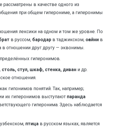
е рассматрены в качестве одного из
общения при общем гиперониме, а гиперонимы
ошения лексики на одном и том же уровне. По
брат
в руссом,
бародар
в таджикском,
оғайни
в
на в отношении друг другу — эквонимы.
определённых гиперонимов.
,
столь, стул, шкаф, стенка, диван
и др.
ское отношения.
 гипонимов понятий. Так, например;
ции их гиперонимов выступают
паранда
ответствующего гиперонима. Здесь наблюдается
узбекском,
птица
в русском языках, является