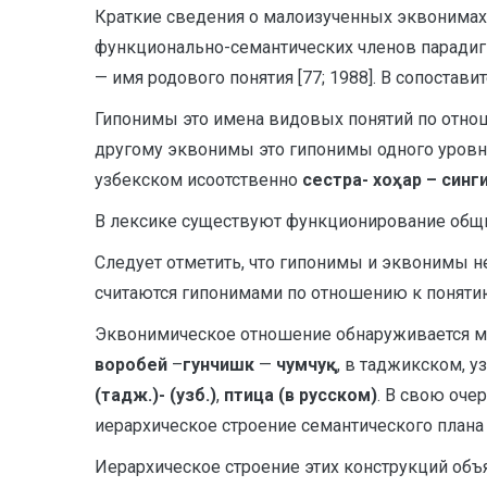
Краткие сведения о малоизученных эквонимах 
функционально-семантических членов парадиг
— имя родового понятия [77; 1988]. В сопостав
Гипонимы это имена видовых понятий по отнош
другому эквонимы это гипонимы одного уровня
узбекском исоотственно
сестра- хоҳар – синг
В лексике существуют функционирование общ
Следует отметить, что гипонимы и эквонимы н
считаются гипонимами по отношению к поняти
Эквонимическое отношение обнаруживается м
воробей
–
гунчишк
—
чумчуқ
, в таджикском, 
(тадж.)- (узб.)
,
птица (в русском)
. В свою оче
иерархическое строение семантического план
Иерархическое строение этих конструкций объя