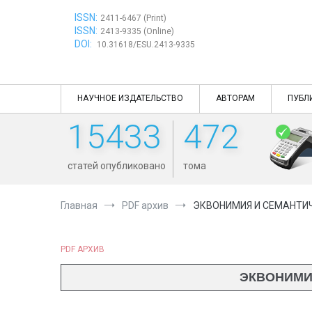
Перейти
ISSN:
к
2411-6467 (Print)
ISSN:
содержимому
2413-9335 (Online)
DOI:
10.31618/ESU.2413-9335
НАУЧНОЕ ИЗДАТЕЛЬСТВО
АВТОРАМ
ПУБЛ
15433
472
статей опубликовано
тома
Главная
PDF архив
ЭКВОНИМИЯ И СЕМАНТИЧ
PDF АРХИВ
ЭКВОНИМИЯ