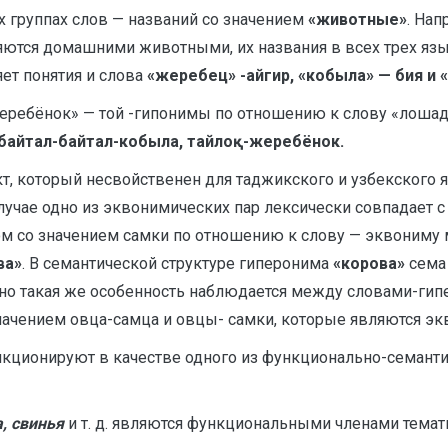
 группах слов — названий со значением
«животные»
. Нап
ляются домашними животными, их названия в всех трех язы
ет понятия и слова
«жеребец» -айгир, «кобыла» — бия и 
жеребёнок» — той -гипонимы по отношению к слову «лошад
, байтал-байтал-кобыла, тайлоқ-жеребёнок.
т, который несвойственен для таджикского и узбекского я
случае одно из эквонимических пар лексически совпадает с
м со значением самки по отношению к слову — эквониму м
ва»
. В семантической структуре гиперонима
«корова»
сема 
очно такая же особенность наблюдается между словами-г
начением овца-самца и овцы- самки, которые являются эк
ункционируют в качестве одного из функционально-семант
а, свинья
и т. д. являются функциональными членами тема