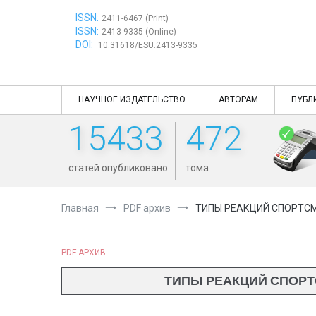
Перейти
ISSN:
к
2411-6467 (Print)
ISSN:
содержимому
2413-9335 (Online)
DOI:
10.31618/ESU.2413-9335
НАУЧНОЕ ИЗДАТЕЛЬСТВО
АВТОРАМ
ПУБЛ
15433
472
статей опубликовано
тома
Главная
PDF архив
ТИПЫ РЕАКЦИЙ СПОРТСМ
PDF АРХИВ
ТИПЫ РЕАКЦИЙ СПОРТ