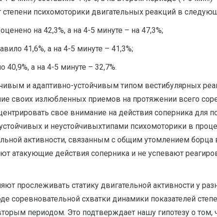
т степени психомоторики двигательных реакций в следую
енено на 42,3%, а на 4-5 минуте – на 47,3%;
вило 41,6%, а на 4-5 минуте – 41,3%;
40,9%, а на 4-5 минуте – 32,7%.
ойчивым и адаптивно-устойчивым типом вестибулярных ре
ие своих излюбленных приемов на протяжении всего соре
центрировать свое внимание на действия соперника для 
устойчивых и неустойчивыхтипами психомоторики в проце
тельной активности, связанным с общим утомлением борца
ют атакующие действия соперника и не успевают реагиров
ют прослеживать статику двигательной активности у раз
иоде соревновательной схватки динамики показателей сте
торым периодом. Это подтверждает нашу гипотезу о том,