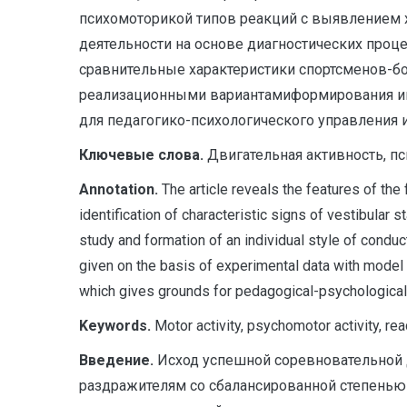
психомоторикой типов реакций с выявлением 
деятельности на основе диагностических проц
сравнительные характеристики спортсменов-б
реализационными вариантамиформирования инд
для педагогико-психологического управления 
Ключевые слова.
Двигательная активность, пс
Annotation.
The article reveals the features of th
identification of characteristic signs of vestibular
study and formation of an individual style of conduc
given on the basis of experimental data with model im
which gives grounds for pedagogical-psychological m
Keywords.
Motor activity, psychomotor activity, rea
Введение.
Исход успешной соревновательной 
раздражителям со сбалансированной степенью 