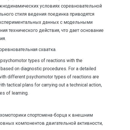
ожнодинамических условиях соревновательной
льного стиля ведения поединка приводятся
 экспериментальных данных с модельными
я технического действия, что дает основание
ия.
соревновательная схватка.
t psychomotor types of reactions with the
ty based on diagnostic procedures. For a detailed
 with different psychomotor types of reactions are
 tactical plans for carrying out a technical action,
es of learning.
сихомоторики спортсмена-борца к внешним
новных компонентов двигательной активности,