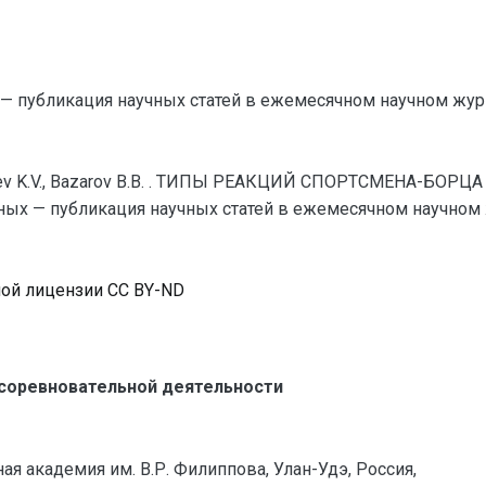
— публикация научных статей в ежемесячном научном жур
ldaev K.V., Bazarov B.B. . ТИПЫ РЕАКЦИЙ СПОРТСМЕНА-Б
х — публикация научных статей в ежемесячном научном журн
ной лицензии CC BY-ND
 соревновательной деятельности
я академия им. В.Р. Филиппова, Улан-Удэ, Россия,