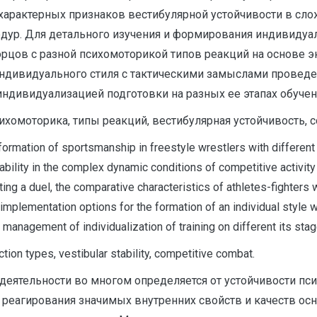
характерных признаков вестибулярной устойчивости в сл
едур. Для детального изучения и формирования индивидуа
орцов с разной психомоторикой типов реакций на основе
ивидуального стиля с тактическими замыслами проведени
индивидуализацией подготовки на разных ее этапах обучен
ихомоторика, типы реакций, вестибулярная устойчивость, 
e formation of sportsmanship in freestyle wrestlers with differen
 stability in the complex dynamic conditions of competitive activi
ting a duel, the comparative characteristics of athletes-fighters
plementation options for the formation of an individual style with
anagement of individualization of training on different its stag
ction types, vestibular stability, competitive combat.
деятельности во многом определяется от устойчивости п
реагирования значимых внутренних свойств и качеств ос