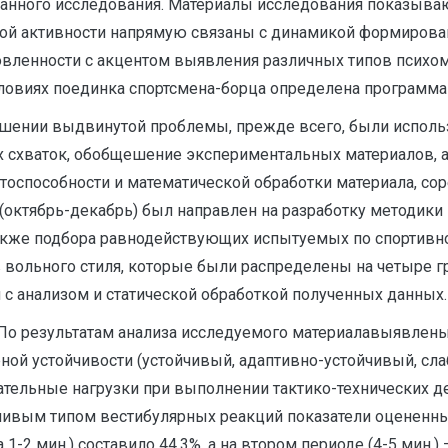
анного исследования. Материалы исследования показываю
й активности напрямую связаны с динамикой формирован
овленности с акцентом выявления различных типов психо
ловиях поединка спортсмена-борца определена программа
шении выдвинутой проблемы, прежде всего, были испол
 схваток, обобщешение экспериментальных материалов, а
тоспособности и математической обработки материала, сор
ап (октябрь-декабрь) был направлен на разработку методи
также подбора равнодействующих испытуемых по спортивно
ольного стиля, которые были распределены на четыре гру
с анализом и статической обработкой полученных данных.
По результатам анализа исследуемого материалавыявлен
ной устойчивости (устойчивый, адаптивно-устойчивый, сл
тельные нагрузки при выполнении тактико-технических 
ойчивым типом вестибулярных реакций показатели оцененны
1-2 мин.) составило 44,3%, а на втором периоде (4-5 мин.) 