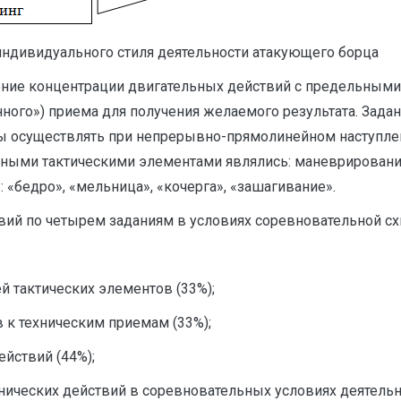
индивидуального стиля деятельности атакующего борца
ение концентрации двигательных действий с предельными
ного») приема для получения желаемого результата. Зада
 осуществлять при непрерывно-прямолинейном наступлен
ными тактическими элементами являлись: маневрирование,
«бедро», «мельница», «кочерга», «зашагивание».
вий по четырем заданиям в условиях соревновательной с
й тактических элементов (33%);
 к техническим приемам (33%);
йствий (44%);
нических действий в соревновательных условиях деятельно