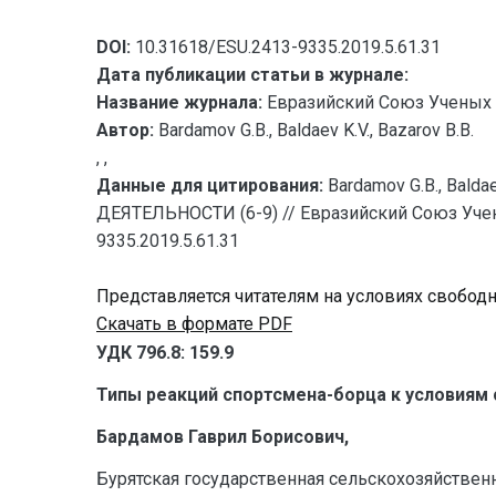
DOI:
10.31618/ESU.2413-9335.2019.5.61.31
Дата публикации статьи в журнале:
Название журнала:
Евразийский Союз Ученых 
Автор:
Bardamov G.B., Baldaev K.V., Bazarov B.B.
, ,
Данные для цитирования:
Bardamov G.B., Ba
ДЕЯТЕЛЬНОСТИ (6-9) // Евразийский Союз Учены
9335.2019.5.61.31
Представляется читателям на условиях свобод
Скачать в формате PDF
УДК 796.8: 159.9
Типы реакций спортсмена-борца к условиям
Бардамов Гаврил Борисович,
Бурятская государственная сельскохозяйственна