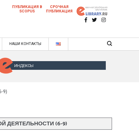
ПУБЛИКАЦИЯ В
СРОЧНАЯ
SCOPUS
ПУБЛИКАЦИЯ
 научных статей в ежемесячном научном
нале
ячном научном журнале
НАШИ КОНТАКТЫ
ИНДЕКСЫ
-9)
 ДЕЯТЕЛЬНОСТИ (6-9)