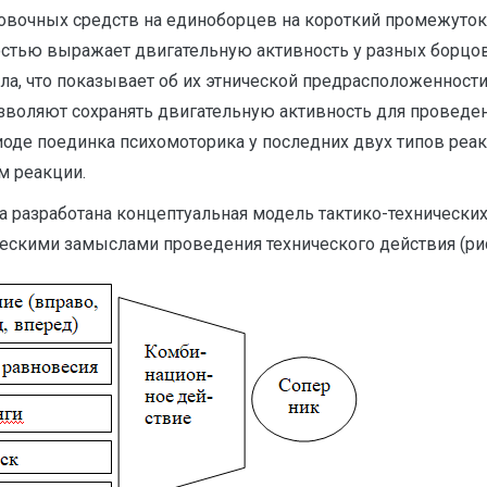
очных средств на единоборцев на короткий промежуток в
остью выражает двигательную активность у разных борцов
а, что показывает об их этнической предрасположенности 
воляют сохранять двигательную активность для проведен
иоде поединка психомоторика у последних двух типов реакц
м реакции.
 разработана концептуальная модель тактико-технически
ескими замыслами проведения технического действия (рис