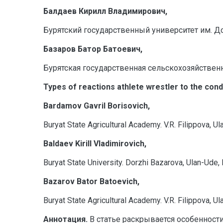
Балдаев Кирилл Владимирович,
Бурятский государственный университет им. До
Базаров Батор Батоевич,
Бурятская государственная сельскохозяйственна
T
ypes of reactions athlete wrestler to the cond
Bardamov Gavril Borisovich,
Buryat State Agricultural Academy. V.R. Filippova, Ul
Baldaev Kirill Vladimirovich,
Buryat State University. Dorzhi Bazarova, Ulan-Ude, 
Bazarov Bator Batoevich,
Buryat State Agricultural Academy. V.R. Filippova, U
Аннотация.
В статье раскрывается особенност