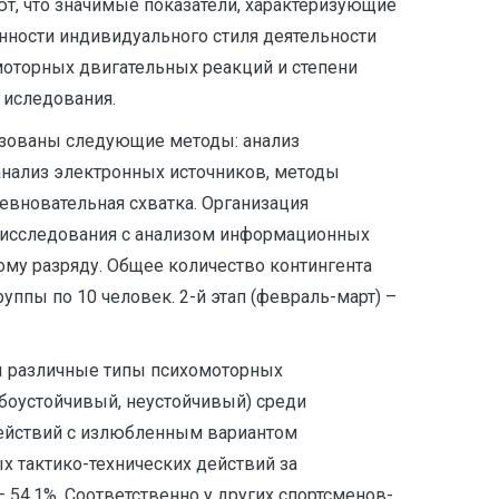
т, что значимые показатели, характеризующие
ности индивидуального стиля деятельности
моторных двигательных реакций и степени
 иследования.
ьзованы следующие методы: анализ
нализ электронных источников, методы
евновательная схватка. Организация
ки исследования с анализом информационных
му разряду. Общее количество контингента
ппы по 10 человек. 2-й этап (февраль-март) –
ы различные типы психомоторных
абоустойчивый, неустойчивый) среди
действий с излюбленным вариантом
х тактико-технических действий за
– 54,1%. Соответственно у других спортсменов-