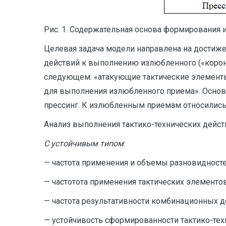
Рис. 1. Содержательная основа формирования 
Целевая задача модели направлена на достиж
действий к выполнению излюбленного («корон
следующем: «атакующие тактические элементы
для выполнения излюбленного приема». Основ
прессинг. К излюбленным приемам относились: 
Анализ выполнения тактико-технических дейст
С устойчивым типом
:
— частота применения и объемы разновидносте
— частотота применения тактических элементов
— частота результативности комбинационных де
— устойчивость сформированности тактико-тех