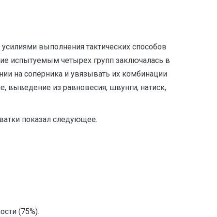
 усилиями выполнения тактических способов
ние испытуемым четырех групп заключалась в
ии на соперника и увязывать их комбинации
 выведение из равновесия, швунги, натиск,
хватки показал следующее.
сти (75%).