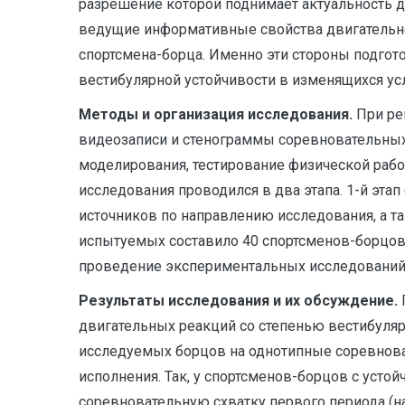
разрешение которой поднимает актуальность д
ведущие информативные свойства двигательно
спортсмена-борца. Именно эти стороны подгот
вестибулярной устойчивости в изменящихся ус
Методы и организация исследования.
При ре
видеозаписи и стенограммы соревновательных
моделирования, тестирование физической рабо
исследования проводился в два этапа. 1-й эт
источников по направлению исследования, а 
испытуемых составило 40 спортсменов-борцов в
проведение экспериментальных исследований 
Результаты исследования и их обсуждение.
двигательных реакций со степенью вестибуляр
исследуемых борцов на однотипные соревнова
исполнения. Так, у спортсменов-борцов с уст
соревновательную схватку первого периода (на 