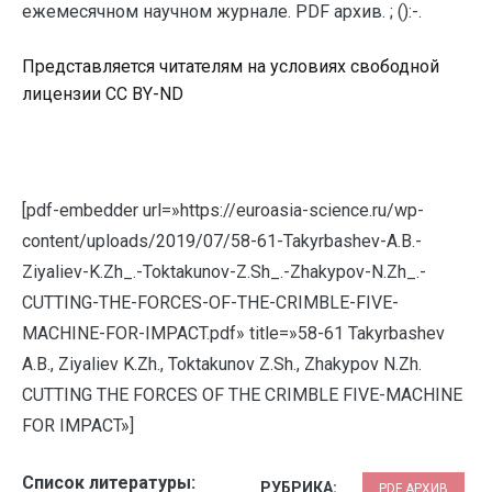
ежемесячном научном журнале. PDF архив. ; ():-.
Представляется читателям на условиях свободной
лицензии CC BY-ND
[pdf-embedder url=»https://euroasia-science.ru/wp-
content/uploads/2019/07/58-61-Takyrbashev-A.B.-
Ziyaliev-K.Zh_.-Toktakunov-Z.Sh_.-Zhakypov-N.Zh_.-
CUTTING-THE-FORCES-OF-THE-CRIMBLE-FIVE-
MACHINE-FOR-IMPACT.pdf» title=»58-61 Takyrbashev
A.B., Ziyaliev K.Zh., Toktakunov Z.Sh., Zhakypov N.Zh.
CUTTING THE FORCES OF THE CRIMBLE FIVE-MACHINE
FOR IMPACT»]
Список литературы:
РУБРИКА:
PDF АРХИВ