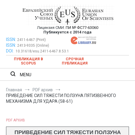
Перейти
к
содержимому
Лицензия СМИ:
ПИ № ФС77-63060
Евразийский Союз Ученых —
Публикуется с 2014 года
публикация научных статей в
ISSN:
Евразийский Союз Ученых — публикация научных статей в
2411-6467 (Print)
ISSN:
2413-9335 (Online)
ежемесячном научном журнале
ежемесячном научном журнале
DOI:
10.31618/esu.2411-6467.8.53.1
ПУБЛИКАЦИЯ В
СРОЧНАЯ
SCOPUS
ПУБЛИКАЦИЯ
MENU
Главная
PDF архив
ПРИВЕДЕНИЕ СИЛ ТЯЖЕСТИ ПОЛЗУНА ПЯТИЗВЕННОГО
МЕХАНИЗМА ДЛЯ УДАРА (58-61)
PDF АРХИВ
ПРИВЕДЕНИЕ СИЛ ТЯЖЕСТИ ПОЛЗУНА