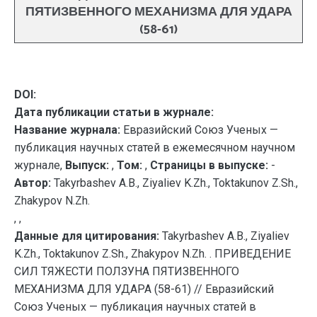
ПЯТИЗВЕННОГО МЕХАНИЗМА ДЛЯ УДАРА
(58-61)
DOI:
Дата публикации статьи в журнале:
Название журнала:
Евразийский Союз Ученых —
публикация научных статей в ежемесячном научном
журнале,
Выпуск:
,
Том:
,
Страницы в выпуске:
-
Автор:
Takyrbashev A.B., Ziyaliev K.Zh., Toktakunov Z.Sh.,
Zhakypov N.Zh.
, ,
Данные для цитирования:
Takyrbashev A.B., Ziyaliev
K.Zh., Toktakunov Z.Sh., Zhakypov N.Zh. . ПРИВЕДЕНИЕ
СИЛ ТЯЖЕСТИ ПОЛЗУНА ПЯТИЗВЕННОГО
МЕХАНИЗМА ДЛЯ УДАРА (58-61) // Евразийский
Союз Ученых — публикация научных статей в