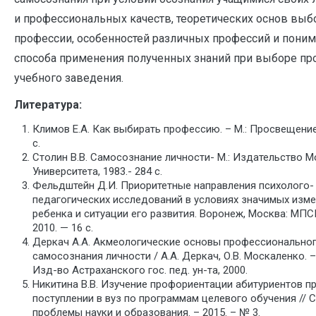
и профессиональных качеств, теоретических основ выб
профессии, особенностей различных профессий и пони
способа применения полученных знаний при выборе пр
учебного заведения.
Литература:
Климов Е.А. Как выбирать профессию. – М.: Просвещение,
с.
Столин В.В. Самосознание личности- М.: Издательство 
Университета, 1983.- 284 с.
Фельдштейн Д.И. Приоритетные направления психолого-
педагогических исследований в условиях значимых изм
ребенка и ситуации его развития. Воронеж, Москва: МПС
2010. — 16 с.
Деркач А.А. Акмеологические основы профессионально
самосознания личности / А.А. Деркач, О.В. Москаленко. –
Изд-во Астраханского гос. пед. ун-та, 2000.
Никитина В.В. Изучение профориентации абитуриентов п
поступлении в вуз по программам целевого обучения //
проблемы науки и образования. – 2015. – № 3.