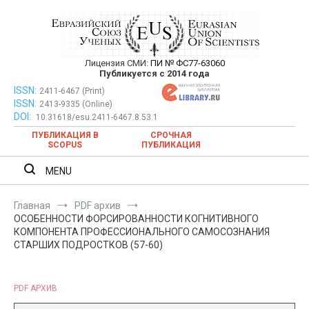
Перейти
к
содержимому
Лицензия СМИ:
ПИ № ФС77-63060
Евразийский Союз Ученых —
Публикуется с 2014 года
публикация научных статей в
ISSN:
Евразийский Союз Ученых — публикация научных статей в
2411-6467 (Print)
ISSN:
2413-9335 (Online)
ежемесячном научном журнале
ежемесячном научном журнале
DOI:
10.31618/esu.2411-6467.8.53.1
ПУБЛИКАЦИЯ В
СРОЧНАЯ
SCOPUS
ПУБЛИКАЦИЯ
MENU
Главная
PDF архив
ОСОБЕННОСТИ ФОРСИРОВАННОСТИ КОГНИТИВНОГО
КОМПОНЕНТА ПРОФЕССИОНАЛЬНОГО САМОСОЗНАНИЯ
СТАРШИХ ПОДРОСТКОВ (57-60)
PDF АРХИВ