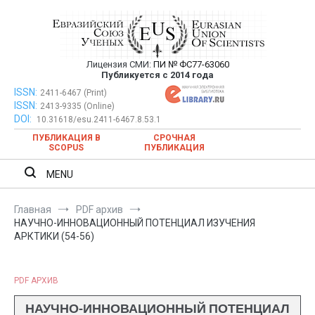
Перейти
к
содержимому
Лицензия СМИ:
ПИ № ФС77-63060
Евразийский Союз Ученых —
Публикуется с 2014 года
публикация научных статей в
ISSN:
Евразийский Союз Ученых — публикация научных статей в
2411-6467 (Print)
ISSN:
2413-9335 (Online)
ежемесячном научном журнале
ежемесячном научном журнале
DOI:
10.31618/esu.2411-6467.8.53.1
ПУБЛИКАЦИЯ В
СРОЧНАЯ
SCOPUS
ПУБЛИКАЦИЯ
MENU
Главная
PDF архив
НАУЧНО-ИННОВАЦИОННЫЙ ПОТЕНЦИАЛ ИЗУЧЕНИЯ
АРКТИКИ (54-56)
PDF АРХИВ
НАУЧНО-ИННОВАЦИОННЫЙ ПОТЕНЦИАЛ