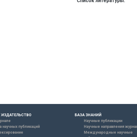
Список литературы:
 ИЗДАТЕЛЬСТВО
БАЗА ЗНАНИЙ
рнале
Научные публикации
а научных публикаций
Научные направления журна
ексирование
Международные научные