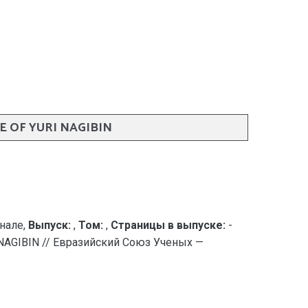
CE OF YURI NAGIBIN
нале,
Выпуск:
,
Том:
,
Страницы в выпуске:
-
I NAGIBIN // Евразийский Союз Ученых —