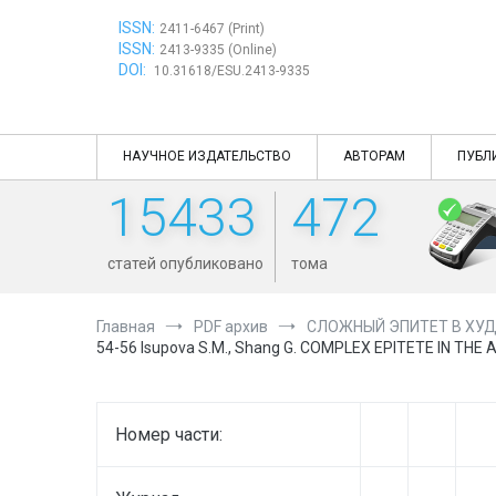
Перейти
ISSN:
к
2411-6467 (Print)
ISSN:
содержимому
2413-9335 (Online)
DOI:
10.31618/ESU.2413-9335
НАУЧНОЕ ИЗДАТЕЛЬСТВО
АВТОРАМ
ПУБЛ
15433
472
статей опубликовано
тома
Главная
PDF архив
СЛОЖНЫЙ ЭПИТЕТ В ХУД
54-56 Isupova S.M., Shang G. COMPLEX EPITETE IN THE 
Номер части: