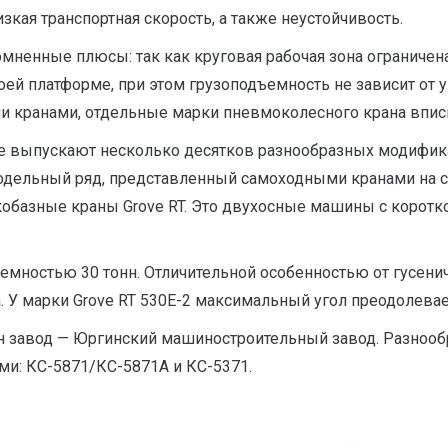
зкая транспортная скорость, а также неустойчивость.
омненные плюсы: так как круговая рабочая зона ограничен
оей платформе, при этом грузоподъемность не зависит от
ми кранами, отдельные марки пневмоколесного крана впис
е выпускают несколько десятков разнообразных модифика
одельный ряд, представленный самоходными кранами на с
кобазные краны Grove RT. Это двухосные машины с коротко
ъемностью 30 тонн. Отличительной особенностью от гусен
У марки Grove RT 530E-2 максимальный угол преодолеваемо
н завод — Юргинский машиностроительный завод. Разноо
и: КС-5871/КС-5871А и КС-5371.