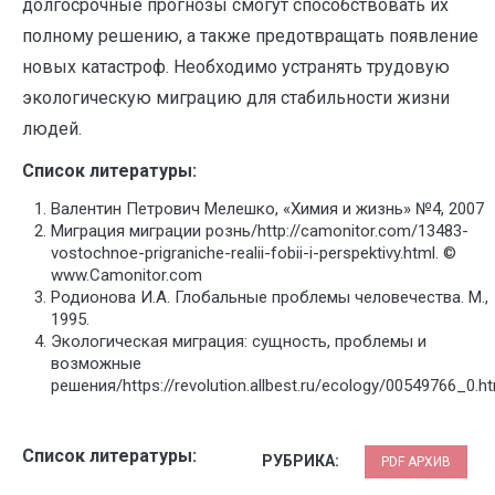
долгосрочные прогнозы смогут способствовать их
полному решению, а также предотвращать появление
новых катастроф. Необходимо устранять трудовую
экологическую миграцию для стабильности жизни
людей.
Список литературы:
Валентин Петрович Мелешко, «Химия и жизнь» №4, 2007
Миграция миграции рознь/http://camonitor.com/13483-
vostochnoe-prigraniche-realii-fobii-i-perspektivy.html. ©
www.Camonitor.com
Родионова И.А. Глобальные проблемы человечества. М.,
1995.
Экологическая миграция: сущность, проблемы и
возможные
решения/https://revolution.allbest.ru/ecology/00549766_0.ht
Список литературы:
РУБРИКА:
PDF АРХИВ