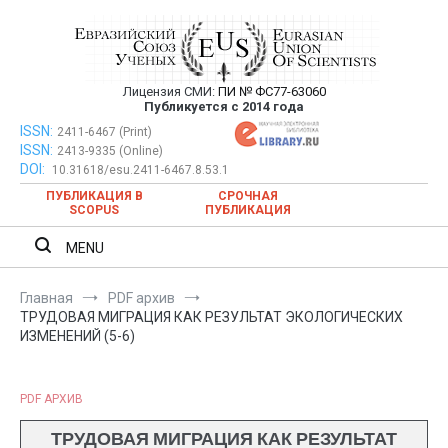
Перейти
к
содержимому
Лицензия СМИ:
ПИ № ФС77-63060
Евразийский Союз Ученых —
Публикуется с 2014 года
публикация научных статей в
ISSN:
Евразийский Союз Ученых — публикация научных статей в
2411-6467 (Print)
ISSN:
2413-9335 (Online)
ежемесячном научном журнале
ежемесячном научном журнале
DOI:
10.31618/esu.2411-6467.8.53.1
ПУБЛИКАЦИЯ В
СРОЧНАЯ
SCOPUS
ПУБЛИКАЦИЯ
MENU
Главная
PDF архив
ТРУДОВАЯ МИГРАЦИЯ КАК РЕЗУЛЬТАТ ЭКОЛОГИЧЕСКИХ
ИЗМЕНЕНИЙ (5-6)
PDF АРХИВ
ТРУДОВАЯ МИГРАЦИЯ КАК РЕЗУЛЬТАТ