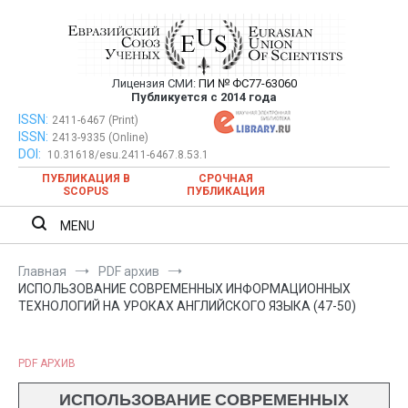
Перейти
к
содержимому
Лицензия СМИ:
ПИ № ФС77-63060
Евразийский Союз Ученых —
Публикуется с 2014 года
публикация научных статей в
ISSN:
Евразийский Союз Ученых — публикация научных статей в
2411-6467 (Print)
ISSN:
2413-9335 (Online)
ежемесячном научном журнале
ежемесячном научном журнале
DOI:
10.31618/esu.2411-6467.8.53.1
ПУБЛИКАЦИЯ В
СРОЧНАЯ
SCOPUS
ПУБЛИКАЦИЯ
MENU
Главная
PDF архив
ИСПОЛЬЗОВАНИЕ СОВРЕМЕННЫХ ИНФОРМАЦИОННЫХ
ТЕХНОЛОГИЙ НА УРОКАХ АНГЛИЙСКОГО ЯЗЫКА (47-50)
PDF АРХИВ
ИСПОЛЬЗОВАНИЕ СОВРЕМЕННЫХ