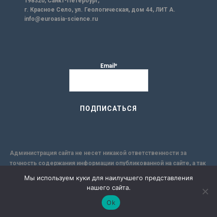
198320, Санкт-Петербург,
г. Красное Село, ул. Геологическая, дом 44, ЛИТ А.
info@euroasia-science.ru
Email*
Администрация сайта не несет никакой ответственности за
точность содержания информации опубликованной на сайте, а так
же за любые рекомендации или мнения, которые могут
Мы используем куки для наилучшего представления
содержаться в исследовательских публикациях, и за
нашего сайта.
применимость её к конкретным лицам, по причине
Ok
субъективности результатов авторских исследований. Кроме
того, поскольку интернет не обеспечивает в полной мере