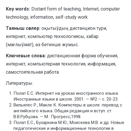
K
ey words:
Distant form of teaching, Internet, computer
technology, information, self-study work.
Таяныш сөзлер:
оқытыўдың дистанцион түри,
интернет, компьютер технологиясы, хабар
(мағлыўмат), өз бетинше жумыс.
Ключевые слова:
дистанционная форма обучения,
интернет, компьютерная технология, информация,
самостоятельная работа.
Литературы:
Полат Е.С. Интернет на уроках иностранного языка.
Иностранные языки в школе. 2001. — №2 – с. 20-23.
Вильялес Р., Макле К. Компютеры в школе: перевод с
английского языка. Общая редакция и вступ. ст.
В.В.Рубцова. — М.: Прогресс,1998.
Полат Е.С., Бухаркина М.Ю., Моисеева М.В. и др. Новые
педагогические и информационные технологии в