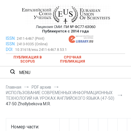
Перейти
к
содержимому
Лицензия СМИ:
ПИ № ФС77-63060
Евразийский Союз Ученых —
Публикуется с 2014 года
публикация научных статей в
ISSN:
Евразийский Союз Ученых — публикация научных статей в
2411-6467 (Print)
ISSN:
2413-9335 (Online)
ежемесячном научном журнале
ежемесячном научном журнале
DOI:
10.31618/esu.2411-6467.8.53.1
ПУБЛИКАЦИЯ В
СРОЧНАЯ
SCOPUS
ПУБЛИКАЦИЯ
MENU
Главная
PDF архив
ИСПОЛЬЗОВАНИЕ СОВРЕМЕННЫХ ИНФОРМАЦИОННЫХ
ТЕХНОЛОГИЙ НА УРОКАХ АНГЛИЙСКОГО ЯЗЫКА (47-50)
47-50 Zhollybekova M.R.
Номер части: