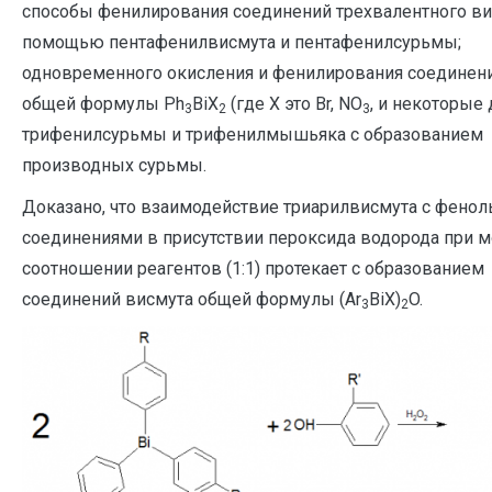
способы фенилирования соединений трехвалентного ви
помощью пентафенилвисмута и пентафенилсурьмы;
одновременного окисления и фенилирования соединен
общей формулы Ph
BiX
(где X это Br, NО
, и некоторые 
3
2
3
трифенилсурьмы и трифенилмышьяка с образованием
производных сурьмы.
Доказано, что взаимодействие триарилвисмута с фено
соединениями в присутствии пероксида водорода при 
соотношении реагентов (1:1) протекает с образованием
соединений висмута общей формулы (Ar
BiX)
O.
3
2