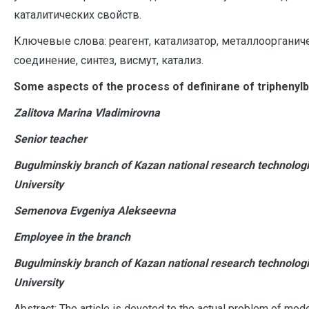
каталитических свойств.
Ключевые слова: реагент, катализатор, металлоорганич
соединение, синтез, висмут, катализ.
S
ome aspects of the process of definirane of triphenyl
Zalitova Marina Vladimirovna
Senior teacher
Bugulminskiy branch of Kazan national research technologi
University
Semenova Evgeniya Alekseevna
Employee in the branch
Bugulminskiy branch of Kazan national research technologi
University
Abstract: The article is devoted to the actual problem of mod