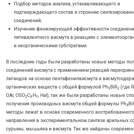
Подбор методов анализа, устанавливающего и
подтверждающего состав и строение синтезирован
соединений;
Изучение фенилирующей эффективности соединен
пятивалентного висмута в реакциях с элементоорга
и неорганическими субстратами.
В последние годы были разработаны новые методы по
соединений висмута с применением реакций переорие
лигандов на основе пентафенилвисмута и висмутсоде
органических веществ с общей формулой Ph
BiR
(где R
3
2
OAr, ОSО
С
Н
, Hal), так же были разработаны новые сп
2
Х
Y
получения производных висмута общей формулы Ph
Bi
4
методы лежат в основе современного востребованног
направления в экспериментальном синтезе арильных с
сурьмы, мышьяка и висмута. Так же найдены совреме