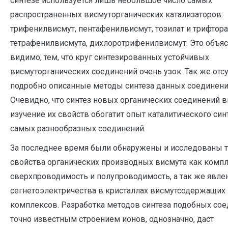
синтезе используется лишь небольшое число самых
распространенных висмуторганических катализаторов:
трифенилвисмут, пентафенилвисмут, тозилат и трифтора
тетрафенилвисмута, дихлоротрифенилвисмут. Это объяс
видимо, тем, что круг синтезированных устойчивых
висмуторганических соединений очень узок. Так же отс
подробно описанные методы синтеза данных соединени
Очевидно, что синтез новых органических соединений в
изучение их свойств обогатит опыт каталитического син
самых разнообразных соединений.
За последнее время были обнаружены и исследованы 
свойства органических производных висмута как комп
сверхпроводимость и полупроводимость, а так же явле
сегнетоэлектричества в кристаллах висмутсодержащих
комплексов. Разработка методов синтеза подобных сое
точно известным строением ионов, однозначно, даст