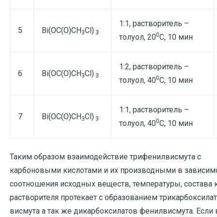
1:1, растворитель –
5
Bi(OС(O)СН
Cl)
3
3
0
толуол, 20
С, 10 мин
1:2, растворитель –
6
Bi(OС(O)СН
Cl)
3
3
0
толуол, 40
С, 10 мин
1:1, растворитель –
7
Bi(OС(O)СН
Cl)
3
3
0
толуол, 40
С, 10 мин
Таким образом взаимодействие трифенилвисмута с
карбоновыми кислотами и их производными в зависимо
соотношения исходных веществ, температуры, состава 
растворителя протекает с образованием трикарбоксила
висмута а так же дикарбоксилатов фенилвисмута. Если 