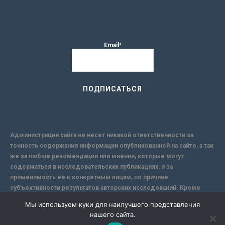
Email*
Администрация сайта не несет никакой ответственности за
точность содержания информации опубликованной на сайте, а так
же за любые рекомендации или мнения, которые могут
содержаться в исследовательских публикациях, и за
применимость её к конкретным лицам, по причине
субъективности результатов авторских исследований. Кроме
того, поскольку интернет не обеспечивает в полной мере
Мы используем куки для наилучшего представления
надежной защиты информации, Сайт не несет ответственности за
нашего сайта.
информацию, присылаемую через интернет.