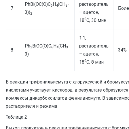
PhBi(OС(O)С
Н
(CH
-
растворитель
6
4
3
7
Боле
3))
– ацетон,
2
0
18
С, 30 мин
1:1,
Ph
BiOС(O)С
Н
(CH
-
растворитель
2
6
4
3
8
34%
3)
– ацетон,
0
18
С, 8 мин
В реакции трифенилвисмута с хлоруксусной и бромуксу
кислотами участвует кислород, в результате образуются
комлексы дикарбоксилатов фенилвисмута. В зависимос
растворителя и режима
Таблица 2
Выход продуктов в реакции трифенилвисмута с бромук