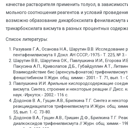
качестве растворителя применить толуол, в зависимости
мольного соотношения реагентов и условий проведения
возможно образование дикарбоксилата фенилвисмута 
трикарбоксилата висмута в разных процентных содержа
Список литературы:
Разуваев Г.А., Осанова Н.А., Шарутин В.В. Исследование 
пентафенилвисмута II Докл. АН СССР,-1975.- Т. 225, № 3.- 
Шарутин В.В., Шарутина O.K., Павлушкина И.И., Егорова И.В
Пакусина А.П., Криволапов Д.Б., Губайдуллин А.Т., Литвин
Взаимодействие бис (аренсульфонатов) трифенилвисмута
феншстибином II Журн. общ. химии.- 2001.- Т. 71, вып. 1.- С
Павлушкина И.И. Арильные кислородсодержащие соеди
висмута. Синтез, строение и некоторые реащни // Дисс. к
наук.-Иркутск.- 2002.- 116 с.
Додонов В. А., Гущин A.B., Брилкина Т.Г. Синтез и некото
реакциидиацилатов трифенилвисмута И Журн. общ. химии.
55, вып. 1.-С. 73-80.
Додонов В.А., Гущин А.В., Гришин Д.Ф., Брилкина Т.Г. Реа
диалкоксидов трифенилвисмута // Журн. общ. химии.- 1984