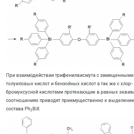
При взаимодействии трифенилвисмута с замещенными
толуиловых кислот и бензойных кислот а так же с хлор-
бромуксусной кислотами протекающие в равных эквив
соотношениях приводят приимущественно к выделени
состава Ph
BiX.
2