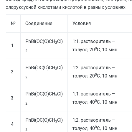
хлоруксусной кислотами кислотой в разных условиях.
№
Соединение
Условия
PhBi(OС(O)СН
Cl)
1:1, растворитель –
3
1
0
толуол, 20
С, 10 мин
2
PhBi(OС(O)СН
Cl)
1:2, растворитель –
3
2
0
толуол, 20
С, 10 мин
2
PhBi(OС(O)СН
Cl)
1:1, растворитель –
3
3
0
толуол, 40
С, 10 мин
2
PhBi(OС(O)СН
Cl)
1:2, растворитель –
3
4
0
толуол, 40
С, 10 мин
2