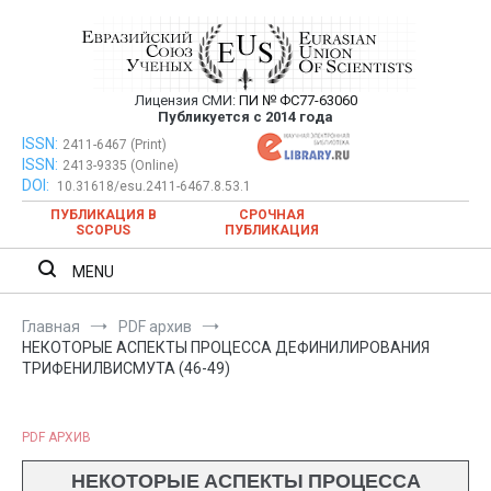
Перейти
к
содержимому
Лицензия СМИ:
ПИ № ФС77-63060
Евразийский Союз Ученых —
Публикуется с 2014 года
публикация научных статей в
ISSN:
Евразийский Союз Ученых — публикация научных статей в
2411-6467 (Print)
ISSN:
2413-9335 (Online)
ежемесячном научном журнале
ежемесячном научном журнале
DOI:
10.31618/esu.2411-6467.8.53.1
ПУБЛИКАЦИЯ В
СРОЧНАЯ
SCOPUS
ПУБЛИКАЦИЯ
MENU
Главная
PDF архив
НЕКОТОРЫЕ АСПЕКТЫ ПРОЦЕССА ДЕФИНИЛИРОВАНИЯ
ТРИФЕНИЛВИСМУТА (46-49)
PDF АРХИВ
НЕКОТОРЫЕ АСПЕКТЫ ПРОЦЕССА