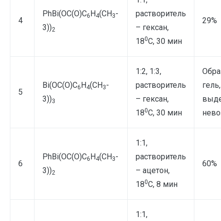
PhBi(OС(O)С
Н
(CH
-
растворитель
6
4
3
4
29%
3))
– гексан,
2
0
18
С, 30 мин
1:2, 1:3,
Обра
Bi(OС(O)С
Н
(CH
-
растворитель
гель,
6
4
3
5
3))
– гексан,
выде
3
0
18
С, 30 мин
нев
1:1,
PhBi(OС(O)С
Н
(CH
-
растворитель
6
4
3
6
60%
3))
– ацетон,
2
0
18
С, 8 мин
1:1,