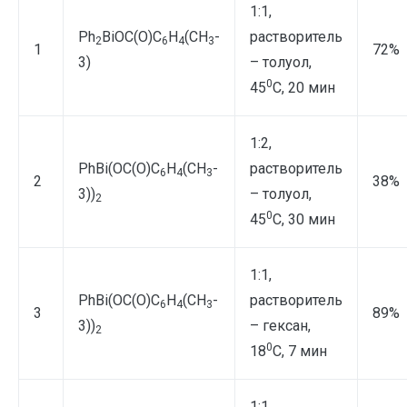
1:1,
Ph
BiOС(O)С
Н
(CH
-
растворитель
2
6
4
3
1
72%
3)
– толуол,
0
45
С, 20 мин
1:2,
PhBi(OС(O)С
Н
(CH
-
растворитель
6
4
3
2
38%
3))
– толуол,
2
0
45
С, 30 мин
1:1,
PhBi(OС(O)С
Н
(CH
-
растворитель
6
4
3
3
89%
3))
– гексан,
2
0
18
С, 7 мин
1:1,