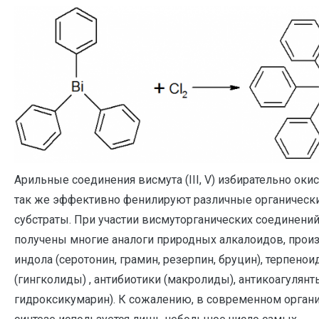
Арильные соединения висмута (III, V) избирательно окис
так же эффективно фенилируют различные органическ
субстраты. При участии висмуторганических соединени
получены многие аналоги природных алкалоидов, про
индола (серотонин, грамин, резерпин, бруцин), терпено
(гингколиды) , антибиотики (макролиды), антикоагулянты
гидроксикумарин). К сожалению, в современном орган