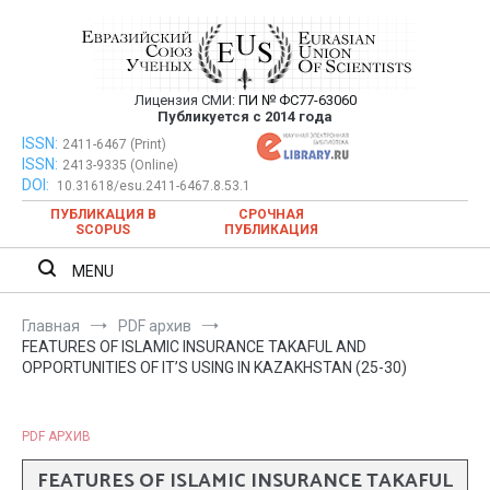
Перейти
к
содержимому
Лицензия СМИ:
ПИ № ФС77-63060
Евразийский Союз Ученых —
Публикуется с 2014 года
публикация научных статей в
ISSN:
Евразийский Союз Ученых — публикация научных статей в
2411-6467 (Print)
ISSN:
2413-9335 (Online)
ежемесячном научном журнале
ежемесячном научном журнале
DOI:
10.31618/esu.2411-6467.8.53.1
ПУБЛИКАЦИЯ В
СРОЧНАЯ
SCOPUS
ПУБЛИКАЦИЯ
MENU
Главная
PDF архив
FEATURES OF ISLAMIC INSURANCE TAKAFUL AND
OPPORTUNITIES OF IT’S USING IN KAZAKHSTAN (25-30)
PDF АРХИВ
FEATURES OF ISLAMIC INSURANCE TAKAFUL