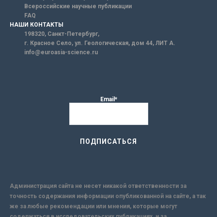
Всероссийские научные публикации
FAQ
НАШИ КОНТАКТЫ
198320, Санкт-Петербург,
г. Красное Село, ул. Геологическая, дом 44, ЛИТ А.
info@euroasia-science.ru
Email*
Администрация сайта не несет никакой ответственности за
точность содержания информации опубликованной на сайте, а так
же за любые рекомендации или мнения, которые могут
содержаться в исследовательских публикациях, и за