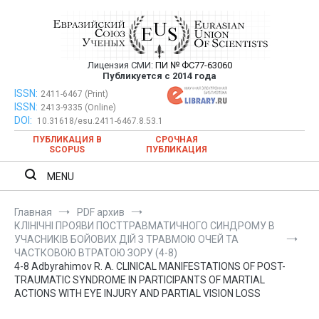
Перейти
к
содержимому
Лицензия СМИ:
ПИ № ФС77-63060
Евразийский Союз Ученых —
Публикуется с 2014 года
публикация научных статей в
ISSN:
Евразийский Союз Ученых — публикация научных статей в
2411-6467 (Print)
ISSN:
2413-9335 (Online)
ежемесячном научном журнале
ежемесячном научном журнале
DOI:
10.31618/esu.2411-6467.8.53.1
ПУБЛИКАЦИЯ В
СРОЧНАЯ
SCOPUS
ПУБЛИКАЦИЯ
MENU
Главная
PDF архив
КЛІНІЧНІ ПРОЯВИ ПОСТТРАВМАТИЧНОГО СИНДРОМУ В
УЧАСНИКІВ БОЙОВИХ ДІЙ З ТРАВМОЮ ОЧЕЙ ТА
ЧАСТКОВОЮ ВТРАТОЮ ЗОРУ (4-8)
4-8 Adbyrahimov R. A. CLINICAL MANIFESTATIONS OF POST-
TRAUMATIC SYNDROME IN PARTICIPANTS OF MARTIAL
ACTIONS WITH EYE INJURY AND PARTIAL VISION LOSS