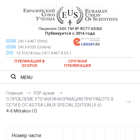
Перейти
к
содержимому
Лицензия СМИ:
ПИ № ФС77-63060
Евразийский Союз Ученых —
Публикуется с 2014 года
публикация научных статей в
ISSN:
Евразийский Союз Ученых — публикация научных статей в
2411-6467 (Print)
ISSN:
2413-9335 (Online)
ежемесячном научном журнале
ежемесячном научном журнале
DOI:
10.31618/esu.2411-6467.8.53.1
ПУБЛИКАЦИЯ В
СРОЧНАЯ
SCOPUS
ПУБЛИКАЦИЯ
MENU
Главная
PDF архив
О ПРОБЛЕМЕ УТЕЧКИ ИНФОРМАЦИИ ПРИ РАБОТЕ В
СЕТИ В ОС ASTRA LINUX SPECIAL EDITION (4-6)
4-6 Mitrakov I.O.
Номер части: