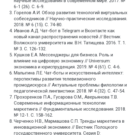
научные исследования в современном мире. 2017. №
6-1 (26). С. 6-9.
Горелов А.И. Обзор развития технологий виртуальных
собеседников // Научно-практические исследования.
2018. № 6 (15). С. 74-80.
Иванов А.Д. Чат-бот в Telegram и Вконтакте как
новый канал распространения новостей // Вестник
Волжского университета им. В.Н. Татищева. 2016. Т. 1.
№ 3. С. 126-132.
Кушков Е.А. Мессенджеры для бизнеса. Роль и
влияние на цифровую экономику // Universum:
экономика и юриспруденция. 2019. № 4 (61). С. 4-6.
Малыгина Л.Е. Чат-боты и искусственный интеллект:
перспективы развития телевизионного
промодискурса // Актуальные проблемы филологии и
педагогической лингвистики. 2018. № 4 (32). С. 47-54.
Прохоренков П.А., Гусарова О.М., Аверьянова Т.В.
Современные информационные технологии
маркетинга // Фундаментальные исследования. 2018.
№ 12-1. С. 158-162.
Черченко Н.В., Мармашова С.П. Тренды маркетинга в
инновационной экономике // Вестник Полоцкого
государственного университета. Серия D: