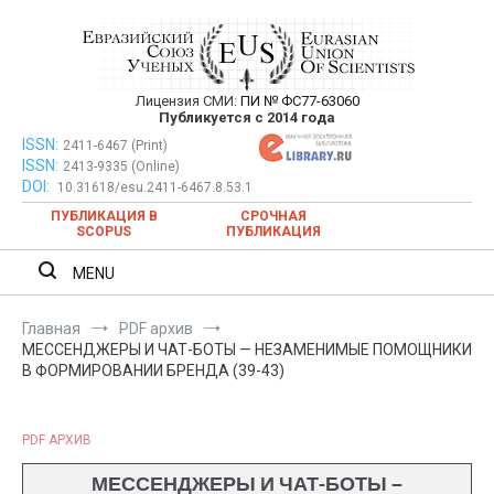
Перейти
к
содержимому
Лицензия СМИ:
ПИ № ФС77-63060
Евразийский Союз Ученых —
Публикуется с 2014 года
публикация научных статей в
ISSN:
Евразийский Союз Ученых — публикация научных статей в
2411-6467 (Print)
ISSN:
2413-9335 (Online)
ежемесячном научном журнале
ежемесячном научном журнале
DOI:
10.31618/esu.2411-6467.8.53.1
ПУБЛИКАЦИЯ В
СРОЧНАЯ
SCOPUS
ПУБЛИКАЦИЯ
MENU
Главная
PDF архив
МЕССЕНДЖЕРЫ И ЧАТ-БОТЫ — НЕЗАМЕНИМЫЕ ПОМОЩНИКИ
В ФОРМИРОВАНИИ БРЕНДА (39-43)
PDF АРХИВ
МЕССЕНДЖЕРЫ И ЧАТ-БОТЫ —