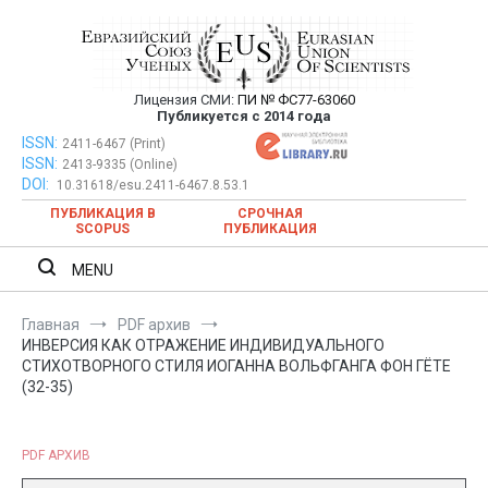
Перейти
к
содержимому
Лицензия СМИ:
ПИ № ФС77-63060
Евразийский Союз Ученых —
Публикуется с 2014 года
публикация научных статей в
ISSN:
Евразийский Союз Ученых — публикация научных статей в
2411-6467 (Print)
ISSN:
2413-9335 (Online)
ежемесячном научном журнале
ежемесячном научном журнале
DOI:
10.31618/esu.2411-6467.8.53.1
ПУБЛИКАЦИЯ В
СРОЧНАЯ
SCOPUS
ПУБЛИКАЦИЯ
MENU
Главная
PDF архив
ИНВЕРСИЯ КАК ОТРАЖЕНИЕ ИНДИВИДУАЛЬНОГО
СТИХОТВОРНОГО СТИЛЯ ИОГАННА ВОЛЬФГАНГА ФОН ГЁТЕ
(32-35)
PDF АРХИВ