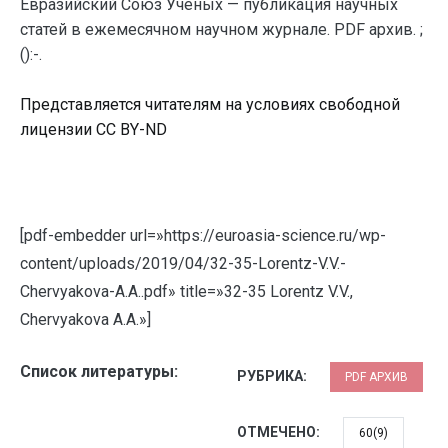
Евразийский Союз Ученых — публикация научных
статей в ежемесячном научном журнале. PDF архив. ;
():-.
Представляется читателям на условиях свободной
лицензии CC BY-ND
[pdf-embedder url=»https://euroasia-science.ru/wp-
content/uploads/2019/04/32-35-Lorentz-V.V.-
Chervyakova-A.A..pdf» title=»32-35 Lorentz V.V.,
Chervyakova A.A.»]
Список литературы:
РУБРИКА:
PDF АРХИВ
ОТМЕЧЕНО:
60(9)