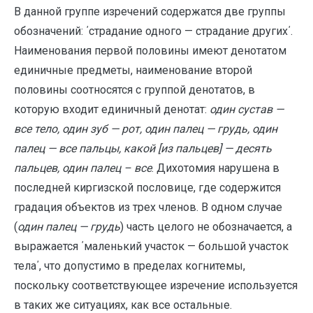
В данной группе изречений содержатся две группы
обозначений: ΄страдание одного — страдание других΄.
Наименования первой половины имеют денотатом
единичные предметы, наименование второй
половины соотносятся с группой денотатов, в
которую входит единичный денотат:
один сустав —
все тело, один зуб — рот, один палец — грудь, один
палец — все пальцы, какой
[из пальцев] — десять
пальцев, один палец – все
. Дихотомия нарушена в
последней киргизской пословице, где содержится
градация объектов из трех членов. В одном случае
(
один палец — грудь
) часть целого не обозначается, а
выражается ΄маленький участок — большой участок
тела΄, что допустимо в пределах когнитемы,
поскольку соответствующее изречение используется
в таких же ситуациях, как все остальные.