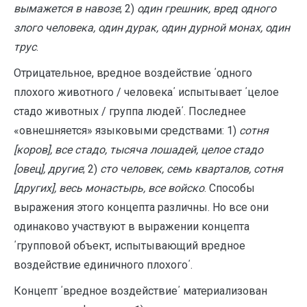
вымажется в навозе
; 2)
один грешник, вред одного
злого человека, один дурак, один дурной монах, один
трус
.
Отрицательное, вредное воздействие ΄одного
плохого животного / человека΄ испытывает ΄целое
стадо животных / группа людей΄. Последнее
«овнешняется» языковыми средствами: 1)
сотня
[коров], все стадо, тысяча лошадей, целое стадо
[овец], другие
; 2)
сто человек, семь кварталов, сотня
[других], весь монастырь, все войско
. Способы
выражения этого концепта различны. Но все они
одинаково участвуют в выражении концепта
΄групповой объект, испытывающий вредное
воздействие единичного плохого΄.
Концепт ΄вредное воздействие΄ материализован