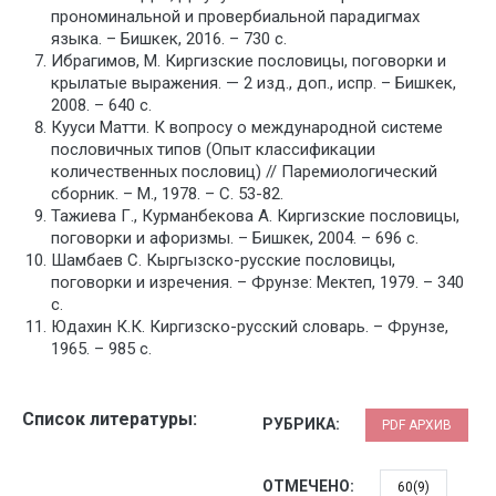
прономинальной и провербиальной парадигмах
языка. – Бишкек, 2016. – 730 с.
Ибрагимов, М. Киргизские пословицы, поговорки и
крылатые выражения. — 2 изд., доп., испр. – Бишкек,
2008. – 640 с.
Кууси Матти. К вопросу о международной системе
пословичных типов (Опыт классификации
количественных пословиц) // Паремиологический
сборник. – М., 1978. – С. 53-82.
Тажиева Г., Курманбекова А. Киргизские пословицы,
поговорки и афоризмы. – Бишкек, 2004. – 696 с.
Шамбаев С. Кыргызско-русские пословицы,
поговорки и изречения. – Фрунзе: Мектеп, 1979. – 340
с.
Юдахин К.К. Киргизско-русский словарь. – Фрунзе,
1965. – 985 с.
Список литературы:
РУБРИКА:
PDF АРХИВ
ОТМЕЧЕНО:
60(9)