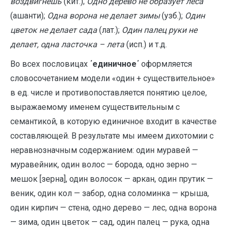
воздвигнешь
(кит.);
Одно дерево не образует леса
(ашанти);
Одна ворона не делает зимы
(узб.);
Один
цветок не делает сада
(лат.);
Один палец руки не
делает, одна ласточка – лета
(исп.) и т.д.
Во всех пословицах
΄единичное΄
оформляется
словосочетанием модели «один + существительное»
в ед. числе и противопоставляется понятию целое,
выражаемому именем существительным с
семантикой, в которую единичное входит в качестве
составляющей. В результате мы имеем дихотомии с
неравнозначным содержанием: один муравей —
муравейник, один волос — борода, одно зерно —
мешок [зерна], один волосок — аркан, один прутик —
веник, один кол — забор, одна соломинка — крыша,
один кирпич — стена, одно дерево — лес, одна ворона
— зима, один цветок — сад, один палец — рука, одна