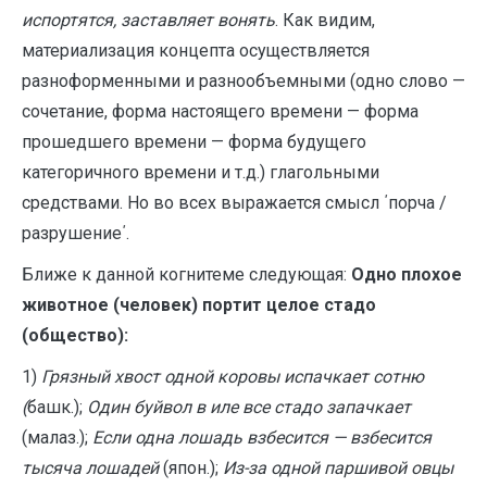
испортятся, заставляет вонять
. Как видим,
материализация концепта осуществляется
разноформенными и разнообъемными (одно слово —
сочетание, форма настоящего времени — форма
прошедшего времени — форма будущего
категоричного времени и т.д.) глагольными
средствами. Но во всех выражается смысл ΄порча /
разрушение΄.
Ближе к данной когнитеме следующая:
Одно плохое
животное (человек) портит целое стадо
(общество):
1)
Грязный хвост одной коровы испачкает сотню
(
башк.);
Один буйвол в иле все стадо запачкает
(малаз.);
Если одна лошадь взбесится — взбесится
тысяча лошадей
(япон.);
Из-за одной паршивой овцы