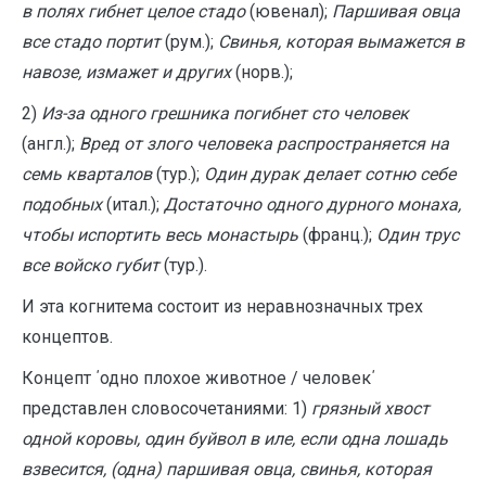
в полях гибнет целое стадо
(ювенал);
Паршивая овца
все стадо портит
(рум.);
Свинья, которая вымажется в
навозе, измажет и других
(норв.);
2)
Из-за одного грешника погибнет сто человек
(англ.);
Вред от злого человека распространяется на
семь кварталов
(тур.);
Один дурак делает сотню себе
подобных
(итал.);
Достаточно одного дурного монаха,
чтобы испортить весь монастырь
(франц.);
Один трус
все войско губит
(тур.).
И эта когнитема состоит из неравнозначных трех
концептов.
Концепт ΄одно плохое животное / человек΄
представлен словосочетаниями: 1)
грязный хвост
одной коровы, один буйвол в иле, если одна лошадь
взвесится, (одна) паршивая овца, свинья, которая