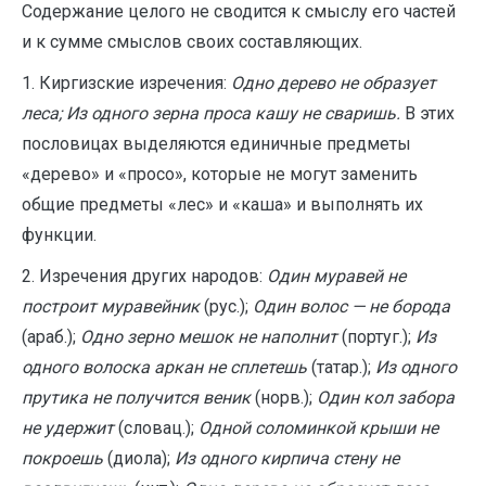
Содержание целого не сводится к смыслу его частей
и к сумме смыслов своих составляющих.
1. Киргизские изречения:
Одно дерево не образует
леса; Из одного зерна проса кашу не сваришь.
В этих
пословицах выделяются единичные предметы
«дерево» и «просо», которые не могут заменить
общие предметы «лес» и «каша» и выполнять их
функции.
2. Изречения других народов:
Один муравей не
построит муравейник
(рус.);
Один волос — не борода
(араб.);
Одно зерно мешок не наполнит
(португ.);
Из
одного волоска аркан не сплетешь
(татар.);
Из одного
прутика не получится веник
(норв.);
Один кол забора
не удержит
(словац.);
Одной соломинкой крыши не
покроешь
(диола);
Из одного кирпича стену не