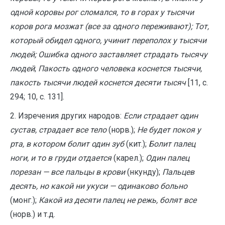
одной коровы рог сломался, то в горах у тысячи
коров рога мозжат (все за одного переживают); Тот,
который обидел одного, учинит переполох у тысячи
людей; Ошибка одного заставляет страдать тысячу
людей
;
Пакость одного человека коснется тысячи,
пакость тысячи людей коснется десяти тысяч
[11, с.
294; 10, с. 131].
2. Изречения других народов:
Если страдает один
сустав, страдает все тело
(норв.);
Не будет покоя у
рта, в котором болит один зуб
(кит.);
Болит палец
ноги, и то в груди отдается
(карел.);
Один палец
порезан — все пальцы в крови
(нкунду);
Пальцев
десять, но какой ни укуси — одинаково больно
(монг.);
Какой из десяти палец не режь, болят все
(норв.) и т.д.