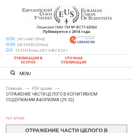
Перейти
к
содержимому
Лицензия СМИ:
ПИ № ФС77-63060
Евразийский Союз Ученых —
Публикуется с 2014 года
публикация научных статей в
ISSN:
Евразийский Союз Ученых — публикация научных статей в
2411-6467 (Print)
ISSN:
2413-9335 (Online)
ежемесячном научном журнале
ежемесячном научном журнале
DOI:
10.31618/esu.2411-6467.8.53.1
ПУБЛИКАЦИЯ В
СРОЧНАЯ
SCOPUS
ПУБЛИКАЦИЯ
MENU
Главная
PDF архив
ОТРАЖЕНИЕ ЧАСТИ ЦЕЛОГО В КОГНИТИВНОМ
СОДЕРЖАНИИ АФОРИЗМА (29-32)
PDF АРХИВ
ОТРАЖЕНИЕ ЧАСТИ ЦЕЛОГО В