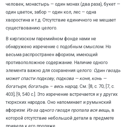
человек, монастырь — один монах (два раза), букет —
один цветок, забор — один кол, лес — одна
хворостина и т.д. Отсутствие единичного не мешает
существованию целого.
В киргизском паремийном фонде нами не
обнаружено изречение с подобным смыслом. Но
весьма распространен афоризм, имеющий
противоположное содержание. Наличие одного
элемента важно для сохранения целого:
Один гвоздь
может спасти подкову, подкова — коня, конь —
богатыря, богатырь – весь народ.
См.: [8, с. 70; [7, с.
403]; [9, 540 с.]. Это изречение встречается и у других
тюркских народов. Оно напоминает и румынский
афоризм:
Из-за одного гвоздя пропала вся вещь
, в
которой отсутствие небольшой детали в предмете
привела к его пропаже.