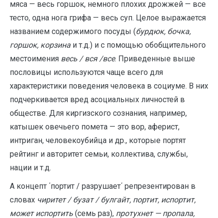
мяса — весь горшок, немного плохих дрожжей — все
тесто, одна нога грифа — весь суп. Целое выражается
названием содержимого посуды (
бурдюк, бочка,
горшок, корзина
и т.д.) и с помощью обобщительного
местоимения
весь / вся /все
. Приведенные выше
пословицы используются чаще всего для
характеристики поведения человека в социуме. В них
подчеркивается вред асоциальных личностей в
обществе. Для киргизского сознания, например,
катышек овечьего помета — это вор, аферист,
интриган, человекоубийца и др., которые портят
рейтинг и авторитет семьи, коллектива, службы,
нации и т.д.
А концепт ΄портит / разрушает΄ репрезентирован в
словах
чиритет / бузат / булгайт, портит, испортит,
может испортить
(семь раз),
протухнет — пропала,