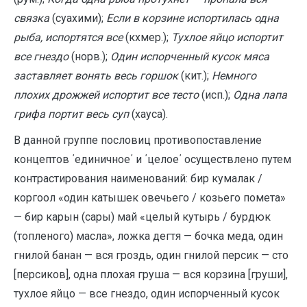
связка
(суахими);
Если в корзине испортилась одна
рыба, испортятся все
(кхмер.);
Тухлое яйцо испортит
все гнездо
(норв.);
Один испорченный кусок мяса
заставляет вонять весь горшок
(кит.);
Немного
плохих дрожжей испортит все тесто
(исп.);
Одна лапа
грифа портит весь суп
(хауса).
В данной группе пословиц противопоставление
концептов ΄единичное΄ и ΄целое΄ осуществлено путем
контрастирования наименований: бир кумалак /
коргоол «один катышек овечьего / козьего помета»
— бир карын (сары) май «целый кутырь / бурдюк
(топленого) масла», ложка дегтя — бочка меда, один
гнилой банан — вся гроздь, один гнилой персик — сто
[персиков], одна плохая груша — вся корзина [груши],
тухлое яйцо — все гнездо, один испорченный кусок