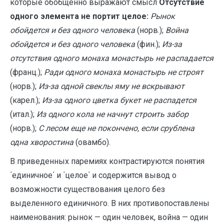
которые обобщенно выражают смысл
Отсутствие
одного элемента не портит целое:
Рынок
обойдется и без одного человека
(норв.);
Война
обойдется и без одного человека
(фин.);
Из-за
отсутствия одного монаха монастырь не распадается
(франц.);
Ради одного монаха монастырь не строят
(норв.);
Из-за одной свеклы яму не вскрывают
(карел.);
Из-за одного цветка букет не распадется
(итал.);
Из одного кола не начнут строить забор
(норв.);
С лесом еще не покончено, если срублена
одна хворостина
(овамбо).
В приведенных паремиях контрастируются понятия
΄единичное΄ и ΄целое΄ и содержится вывод о
возможности существования целого без
выделенного единичного. В них противопоставлены
наименования: рынок — один человек, война — один