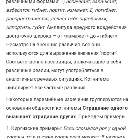
различными формами: 1)
испачкает, запачкает,
взбесится, гибнет, портит, измажет
; 2)
погибнет,
распространяется, делает себе подобными,
испортить, губит
. Амплитуда вредного воздействия
достаточно широка — от «измажет» до «гибнет».
Несмотря на внешние различия, все они
используются для выражения значения ΄портит΄.
Соответственно пословицы, включающие в себя
различные реалии, могут употребляться в
аналогичных речевых ситуациях. Когнитема
нивелирует все частные различия.
Некоторые паремийные изречения группируются на
основании общности когнитемы
Страдание одного
вызывает страдание других.
Приведем примеры.
1. Киргизские примеры:
Если сломался рог у одной
коровы, то у тысячи коров рога мозжат; В низине у