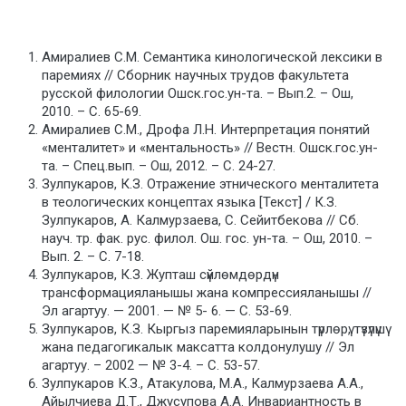
Амиралиев С.М. Семантика кинологической лексики в
паремиях // Сборник научных трудов факультета
русской филологии Ошск.гос.ун-та. – Вып.2. – Ош,
2010. – С. 65-69.
Амиралиев С.М., Дрофа Л.Н. Интерпретация понятий
«менталитет» и «ментальность» // Вестн. Ошск.гос.ун-
та. – Спец.вып. – Ош, 2012. – С. 24-27.
Зулпукаров, К.З. Отражение этнического менталитета
в теологических концептах языка [Текст] / К.З.
Зулпукаров, А. Калмурзаева, С. Сейитбекова // Сб.
науч. тр. фак. рус. филол. Ош. гос. ун-та. – Ош, 2010. –
Вып. 2. – С. 7-18.
Зулпукаров, К.З. Жупташ сүйлөмдөрдүн
трансформацияланышы жана компрессияланышы //
Эл агартуу. — 2001. — № 5- 6. — С. 53-69.
Зулпукаров, К.З. Кыргыз паремияларынын түрлөрү, түзүлүшү
жана педагогикалык максатта колдонулушу // Эл
агартуу. – 2002 — № 3-4. – С. 53-57.
Зулпукаров К.З., Атакулова, М.А., Калмурзаева А.А.,
Айылчиева Д.Т., Джусупова А.А. Инвариантность в