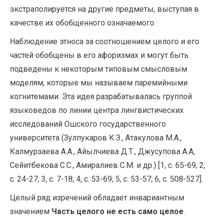
экстраполируется на другие предметы, выступая в
качестве их обобщенного означаемого.
Наблюдение этноса за соотношением целого и его
частей обобщены в его афоризмах и могут быть
подведены к некоторым типовым смысловым
моделям, которые мы называем паремийными
когнитемами. Эта идея разрабатывалась группой
языковедов по линии центра лингвистических
исследований Ошского государственного
университета (Зулпукаров К.З., Атакулова М.А.,
Калмурзаева А.А., Айылчиева Д.Т., Джусупова А.А,
Сейитбекова С.С., Амиралиев С.М. и др.) [1, с. 65-69; 2,
с. 24-27; 3, с. 7-18; 4, с. 53-69; 5, с. 53-57; 6, с. 508-527].
Целый ряд изречений обладает инвариантным
значением
Часть целого не есть само целое
.