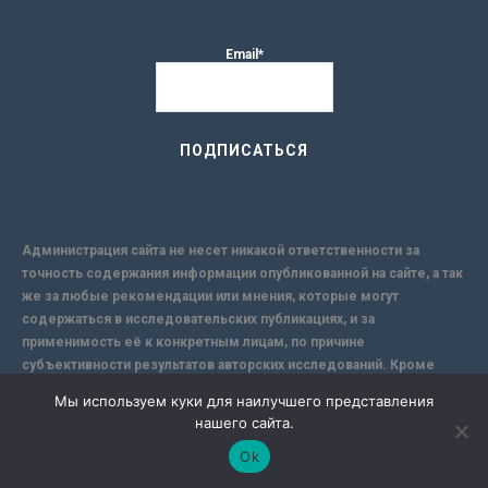
Email*
Администрация сайта не несет никакой ответственности за
точность содержания информации опубликованной на сайте, а так
же за любые рекомендации или мнения, которые могут
содержаться в исследовательских публикациях, и за
применимость её к конкретным лицам, по причине
субъективности результатов авторских исследований. Кроме
того, поскольку интернет не обеспечивает в полной мере
Мы используем куки для наилучшего представления
надежной защиты информации, Сайт не несет ответственности за
нашего сайта.
информацию, присылаемую через интернет.
Ok
-->