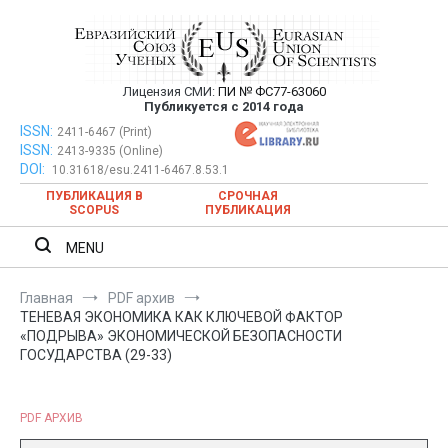
Перейти
к
содержимому
Лицензия СМИ:
ПИ № ФС77-63060
Евразийский Союз Ученых —
Публикуется с 2014 года
публикация научных статей в
ISSN:
Евразийский Союз Ученых — публикация научных статей в
2411-6467 (Print)
ISSN:
2413-9335 (Online)
ежемесячном научном журнале
ежемесячном научном журнале
DOI:
10.31618/esu.2411-6467.8.53.1
ПУБЛИКАЦИЯ В
СРОЧНАЯ
SCOPUS
ПУБЛИКАЦИЯ
MENU
Главная
PDF архив
ТЕНЕВАЯ ЭКОНОМИКА КАК КЛЮЧЕВОЙ ФАКТОР
«ПОДРЫВА» ЭКОНОМИЧЕСКОЙ БЕЗОПАСНОСТИ
ГОСУДАРСТВА (29-33)
PDF АРХИВ