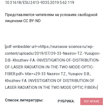
10.31618/ESU.2413-9335.2019.5.62.119
Представляется читателям на условиях свободной
лицензии CC BY-ND
[pdf-embedder url=»https://euroasia-science.ru/wp-
content/uploads/2019/07/29-33-Nasirov-T.Z.-Yusupov-
D.B.-Khozhiev-F.A.-INVESTIGATION-OF-DISTRIBUTION-
OF-LASER-RADIATION-IN-THE-TWO-MODE-OPTIC-
FIBER.pdf» title=»29-33 Nasirov T.Z., Yusupov D.B.,
Khozhiev F.A. INVESTIGATION OF DISTRIBUTION OF
LASER RADIATION IN THE TWO MODE OPTIC FIBER»]
Список литературы:
РУБРИКА:
PDF АРХИВ