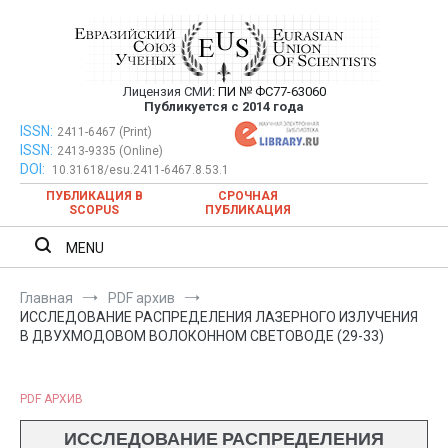
Перейти
к
содержимому
Лицензия СМИ:
ПИ № ФС77-63060
Евразийский Союз Ученых —
Публикуется с 2014 года
публикация научных статей в
ISSN:
Евразийский Союз Ученых — публикация научных статей в
2411-6467 (Print)
ISSN:
2413-9335 (Online)
ежемесячном научном журнале
ежемесячном научном журнале
DOI:
10.31618/esu.2411-6467.8.53.1
ПУБЛИКАЦИЯ В
СРОЧНАЯ
SCOPUS
ПУБЛИКАЦИЯ
MENU
Главная
PDF архив
ИССЛЕДОВАНИЕ РАСПРЕДЕЛЕНИЯ ЛАЗЕРНОГО ИЗЛУЧЕНИЯ
В ДВУХМОДОВОМ ВОЛОКОННОМ СВЕТОВОДЕ (29-33)
PDF АРХИВ
ИССЛЕДОВАНИЕ РАСПРЕДЕЛЕНИЯ